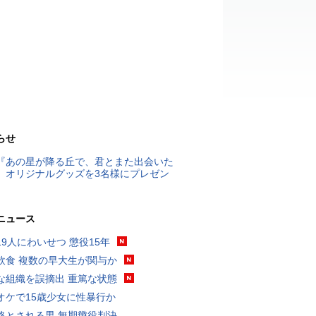
らせ
『あの星が降る丘で、君とまた出会いた
』オリジナルグッズを3名様にプレゼン
ニュース
19人にわいせつ 懲役15年
飲食 複数の早大生が関与か
な組織を誤摘出 重篤な状態
オケで15歳少女に性暴行か
格とされる男 無期懲役判決