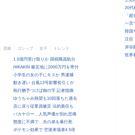
20
「超
一言
韓国
注目
岸谷
芸能
ゴシップ
女子
トレンド
世界初
1.5億円受け取りか 国税職員処分
HIKAKIN 被災地に2000万円を寄付
小学生の女の子にキスか 男逮捕
動き遅い 台風13号影響長引くか
執行猶予つけば御の字 記者指摘
ゆうちゃみ熱望も10回落ちた過去
店に戻り従業員被災 法的責任も
バカヤロー…人気声優が別れ悲痛
態度に不満で…夫の弟を暴行死
ポケモン効果で 空港来場者4.5倍