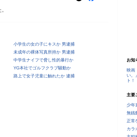
た。
小学生の女の子にキスか 男逮捕
未成年の裸体写真所持か 男逮捕
中学生ナイフで脅し性的暴行か
お知
YG本社でゴルフクラブ騒動か
映画
い。
路上で女子児童に触れたか 逮捕
ト！
主要
少年
無銭
正常
カラ
主犯