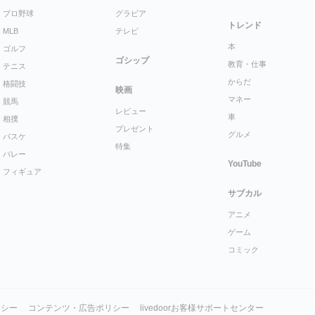
プロ野球
グラビア
トレンド
MLB
テレビ
本
ゴルフ
ゴシップ
教育・仕事
テニス
からだ
格闘技
映画
マネー
競馬
レビュー
車
相撲
プレゼント
グルメ
バスケ
特集
バレー
YouTube
フィギュア
サブカル
アニメ
ゲーム
コミック
リシー
コンテンツ・広告ポリシー
livedoorお客様サポートセンター