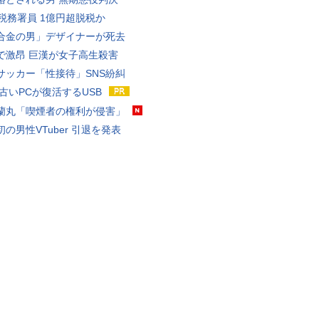
代税務署員 1億円超脱税か
合金の男」デザイナーが死去
で激昂 巨漢が女子高生殺害
サッカー「性接待」SNS紛糾
 古いPCが復活するUSB
蘭丸「喫煙者の権利が侵害」
の男性VTuber 引退を発表