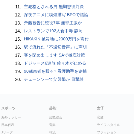
11.
主犯格とされる男 無期懲役判決
12.
深夜アニメに喫煙描写 BPOで議論
13.
斉藤被告に懲役7年 無罪主張か
14.
レストランで192人食中毒 静岡
15.
HIKAKIN 被災地に2000万円を寄付
16.
駅で流れた「不適切音声」に声明
17.
客を閉め出します SAで徹底対策
18.
ドジャース6連敗 佐々木が止める
19.
90歳患者を殴る? 看護助手を逮捕
20.
チェーンソーで父襲撃か 目撃談
スポーツ
芸能
女子
海外サッカー
芸能総合
恋愛
日本代表
音楽
ライフスタイル
Jリーグ
韓流
ファッション