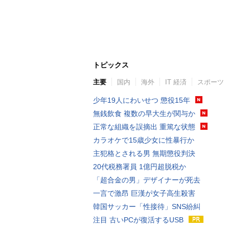
トピックス
主要
国内
海外
IT 経済
スポーツ
少年19人にわいせつ 懲役15年
無銭飲食 複数の早大生が関与か
正常な組織を誤摘出 重篤な状態
カラオケで15歳少女に性暴行か
主犯格とされる男 無期懲役判決
20代税務署員 1億円超脱税か
「超合金の男」デザイナーが死去
一言で激昂 巨漢が女子高生殺害
韓国サッカー「性接待」SNS紛糾
注目 古いPCが復活するUSB