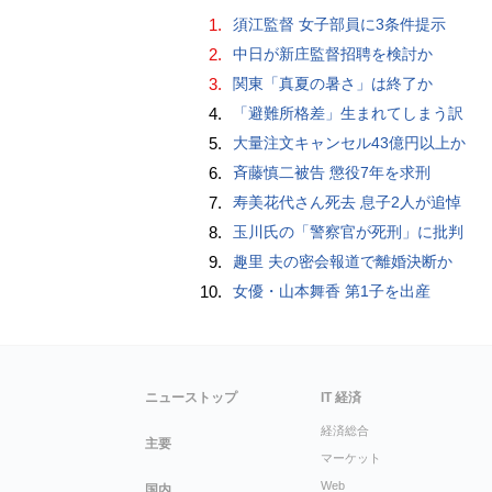
1.
須江監督 女子部員に3条件提示
2.
中日が新庄監督招聘を検討か
3.
関東「真夏の暑さ」は終了か
4.
「避難所格差」生まれてしまう訳
5.
大量注文キャンセル43億円以上か
6.
斉藤慎二被告 懲役7年を求刑
7.
寿美花代さん死去 息子2人が追悼
8.
玉川氏の「警察官が死刑」に批判
9.
趣里 夫の密会報道で離婚決断か
10.
女優・山本舞香 第1子を出産
ニューストップ
IT 経済
経済総合
主要
マーケット
Web
国内