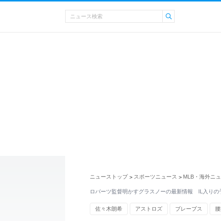
ニューストップ
スポーツニュース
MLB・海外ニ
>
>
ロバーツ監督明かすグラスノーの最新情報 IL入りの
佐々木朗希
アストロズ
ブレーブス
腰
MLBニュース