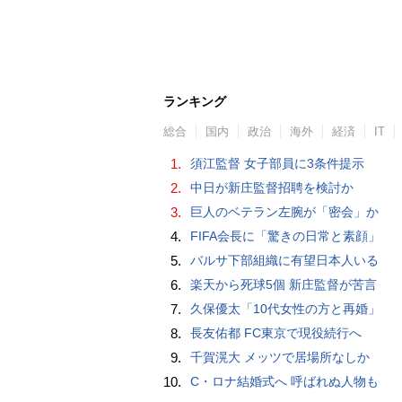
ランキング
総合
国内
政治
海外
経済
IT
1.
須江監督 女子部員に3条件提示
2.
中日が新庄監督招聘を検討か
3.
巨人のベテラン左腕が「密会」か
4.
FIFA会長に「驚きの日常と素顔」
5.
バルサ下部組織に有望日本人いる
6.
楽天から死球5個 新庄監督が苦言
7.
久保優太「10代女性の方と再婚」
8.
長友佑都 FC東京で現役続行へ
9.
千賀滉大 メッツで居場所なしか
10.
C・ロナ結婚式へ 呼ばれぬ人物も