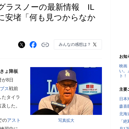
グラスノーの最新情報 IL
に安堵「何も見つからなか
みんなの感想は？
お知
映画
い。
きょ降板
ト！
督が8日
ブス
戦前
主要
したタイラ
日本
言及した。
森喜
北海
での
アスト
写真拡大
「絶
球練習中に
月1