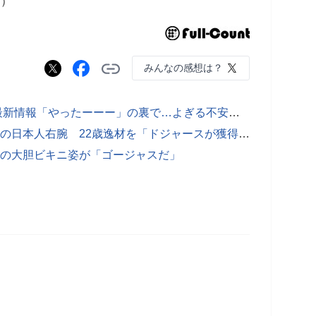
部）
みんなの感想は？
【NEW!!】土曜朝に舞い込んだド軍最新情報「やったーーー」の裏で…よぎる不安「ってことは」
佐々木朗希よりも“おすすめ”…米驚きの日本人右腕 22歳逸材を「ドジャースが獲得しそう」
ーの大胆ビキニ姿が「ゴージャスだ」