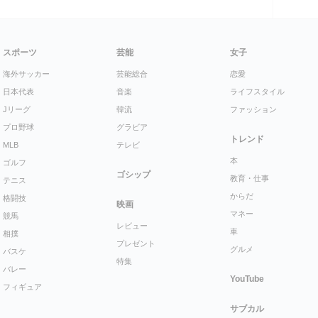
スポーツ
芸能
女子
海外サッカー
芸能総合
恋愛
日本代表
音楽
ライフスタイル
Jリーグ
韓流
ファッション
プロ野球
グラビア
トレンド
MLB
テレビ
本
ゴルフ
ゴシップ
教育・仕事
テニス
からだ
格闘技
映画
マネー
競馬
レビュー
車
相撲
プレゼント
グルメ
バスケ
特集
バレー
YouTube
フィギュア
サブカル