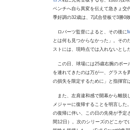
ベンチへ自ら異変を伝えて急きょ交
季好調の32歳は、7試合登板で3勝0
ロバーツ監督によると、その後に
M
とは何も見つからなかった」。その
ストには、現時点では入れないとし
この日、球場には25歳右腕のポー
を連れてきたのは万が一、グラスを
の損失を限定するために」と指揮官
また、左肩違和感で開幕から離脱
メジャーに復帰することを明言した
の復帰に伴い、この日の先発が予定
間12日）。次のシリーズのどこかで