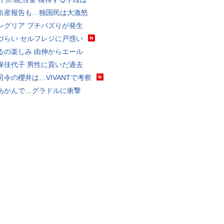
出産報告も…独国民は大激怒
ングリア プチバズりが発生
づらい セルフレジに戸惑い
るの楽しみ 由伸からエール
保佳代子 男性に貢いだ過去
司令の櫻井は…VIVANTで考察
あかんで…グラドルに衝撃