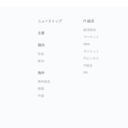
ニューストップ
IT 経済
経済総合
主要
マーケット
Web
国内
ガジェット
社会
ITビジネス
政治
IT総合
海外
PR
海外総合
韓国
中国