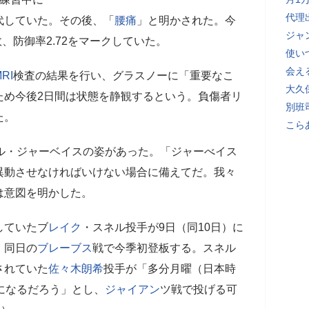
代理
代していた。その後、「
腰痛
」と明かされた。今
ジャ
敗、防御率2.72をマークしていた。
使い
会え
RI
検査の結果を行い、グラスノーに「重要なこ
大久
ため今後2日間は状態を静観するという。負傷者リ
別班
た。
こら
ル・ジャーベイスの姿があった。「ジャーべイス
異動させなければいけない場合に備えてだ。我々
は意図を明かした。
していたブ
レイク
・スネル投手が9日（同10日）に
。同日の
ブレーブス
戦で今季初登板する。スネル
されていた
佐々木朗希
投手が「多分月曜（日本時
になるだろう」とし、
ジャイアン
ツ戦で投げる可