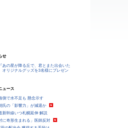
らせ
『あの星が降る丘で、君とまた出会いた
』オリジナルグッズを3名様にプレゼン
ニュース
海側で水不足も 懸念示す
朗氏の「影響力」が減退か
道新幹線いつ札幌延伸 解説
対に奇形生まれる」医師反対
万円の配当金 獲得する手段は