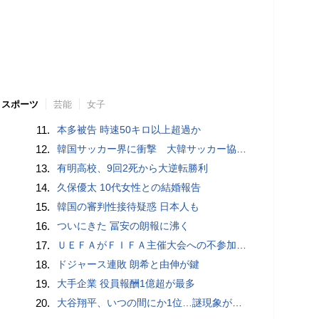
スポーツ
芸能
女子
11.
本多被告 時速50キロ以上超過か
12.
韓国サッカー界に衝撃 大韓サッカー協会に外国人審判への“性的接待”疑惑 韓国メディアが報道
13.
有明高校、9回2死から大逆転勝利
14.
久保優太 10代女性との結婚報告
15.
韓国の審判性接待疑惑 日本人も
16.
ついにきた 冨安の朗報に沸く
17.
ＵＥＦＡがＦＩＦＡ主催大会への不参加継続、会長への「全面支持」表明に反発…「状況は何も変わらない」
18.
ドジャース連敗 朗希と由伸が鍵
19.
大手企業 役員報酬1億超が最多
20.
大谷翔平、いつの間にか1位…謎現象が「おかしいですわ」 “囁き”消し去る「意味不明な男」