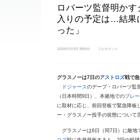
ロバーツ監督明かす
入りの予定は…結果
った」
2026年5月9日 8時8分
フルカウント
グラスノーは7日の
アストロズ
戦で急
ドジャース
のデーブ・ロバーツ監
（日本時間9日）、本拠地での
ブレー
に取材に応じ、前回登板で緊急降板
ー・グラスノー投手の状態について
グラスノーは6日（同7日）に敵地
ロズ
戦に先発登板するも、2回の投