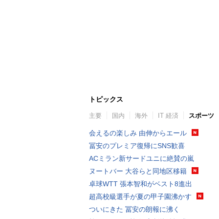
トピックス
主要
国内
海外
IT 経済
スポーツ
会えるの楽しみ 由伸からエール
冨安のプレミア復帰にSNS歓喜
ACミラン新サードユニに絶賛の嵐
ヌートバー 大谷らと同地区移籍
卓球WTT 張本智和がベスト8進出
超高校級選手が夏の甲子園沸かす
ついにきた 冨安の朗報に沸く