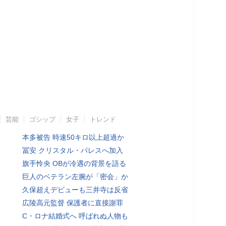
芸能
ゴシップ
女子
トレンド
本多被告 時速50キロ以上超過か
冨安 クリスタル・パレスへ加入
旗手怜央 OBが冷遇の背景を語る
巨人のベテラン左腕が「密会」か
久保超えデビューも三井寺は反省
広陵高元監督 保護者に直接謝罪
C・ロナ結婚式へ 呼ばれぬ人物も