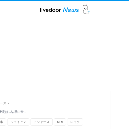
ュース
>
予定は…結果に安…
痛
ジャイアン
ドジャース
MRI
レイク