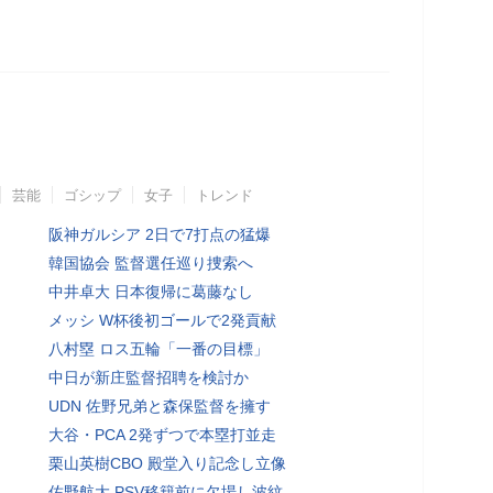
芸能
ゴシップ
女子
トレンド
阪神ガルシア 2日で7打点の猛爆
韓国協会 監督選任巡り捜索へ
中井卓大 日本復帰に葛藤なし
メッシ W杯後初ゴールで2発貢献
八村塁 ロス五輪「一番の目標」
中日が新庄監督招聘を検討か
UDN 佐野兄弟と森保監督を擁す
大谷・PCA 2発ずつで本塁打並走
栗山英樹CBO 殿堂入り記念し立像
佐野航大 PSV移籍前に欠場し波紋