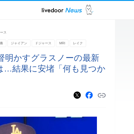
ュース
痛
ジャイアン
ドジャース
MRI
レイク
督明かすグラスノーの最新
定は…結果に安堵「何も見つか