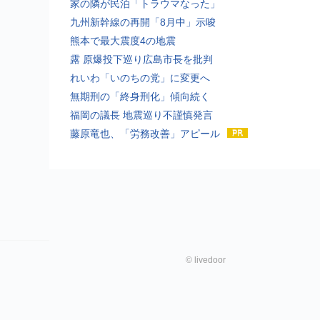
家の隣が民泊「トラウマなった」
九州新幹線の再開「8月中」示唆
熊本で最大震度4の地震
露 原爆投下巡り広島市長を批判
れいわ「いのちの党」に変更へ
無期刑の「終身刑化」傾向続く
福岡の議長 地震巡り不謹慎発言
藤原竜也、「労務改善」アピール
©
livedoor