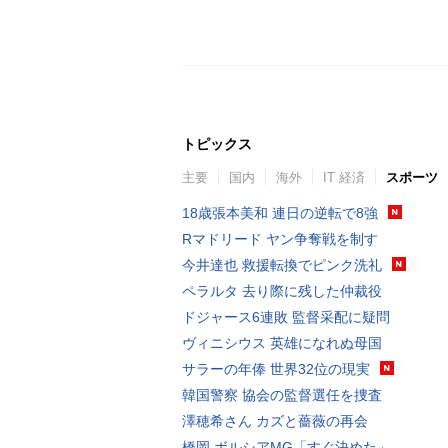
トピックス
主要
国内
海外
IT 経済
スポーツ
18歳張本美和 連日の逆転で8強
Rマドリード ヤン争奪戦を制す
今井達也 救援転換でピンク洗礼
ペラルタ 去り際に残した仲裁役
ドジャース6連敗 監督采配に疑問
ヴィニシウス 英雄になれぬ母国
サラーの年俸 世界32位の現実
韓国警察 協会の監督選任を捜査
澤穂希さん カズと薔薇の再会
橋岡 ボルシアMG「すぐ決めた」