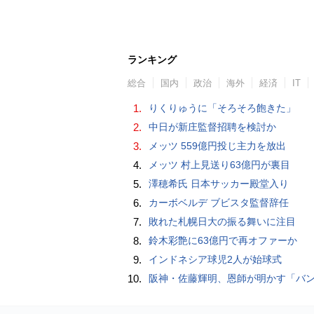
ランキング
総合
国内
政治
海外
経済
IT
1.
りくりゅうに「そろそろ飽きた」
2.
中日が新庄監督招聘を検討か
3.
メッツ 559億円投じ主力を放出
4.
メッツ 村上見送り63億円が裏目
5.
澤穂希氏 日本サッカー殿堂入り
6.
カーボベルデ ブビスタ監督辞任
7.
敗れた札幌日大の振る舞いに注目
8.
鈴木彩艶に63億円で再オファーか
9.
インドネシア球児2人が始球式
10.
阪神・佐藤輝明、恩師が明かす「バント拒否でホームラン」の“やんちゃ坊主