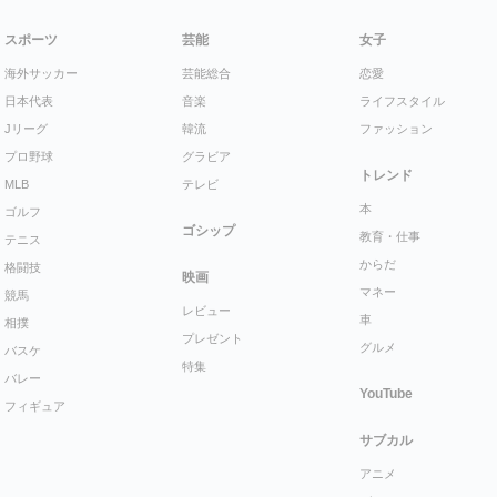
スポーツ
芸能
女子
海外サッカー
芸能総合
恋愛
日本代表
音楽
ライフスタイル
Jリーグ
韓流
ファッション
プロ野球
グラビア
トレンド
MLB
テレビ
本
ゴルフ
ゴシップ
教育・仕事
テニス
からだ
格闘技
映画
マネー
競馬
レビュー
車
相撲
プレゼント
グルメ
バスケ
特集
バレー
YouTube
フィギュア
サブカル
アニメ