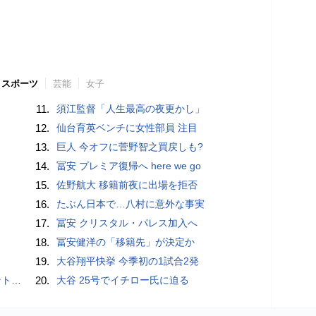
スポーツ
芸能
女子
11.
須江監督「人生最高の夜更かし」
12.
仙台育英ベンチに女性部員 注目
13.
巨人 今オフに菅野智之買戻しも?
14.
冨安 プレミア復帰へ here we go
15.
佐野航大 移籍前夜に出場を拒否
16.
たぶん日本で…八村に意外な事実
17.
冨安 クリスタル・パレス加入へ
18.
冨安健洋の「移籍先」が決定か
19.
大谷翔平快挙 今季初の1試合2発
”時代
20.
大谷 25号でイチロー氏に迫る