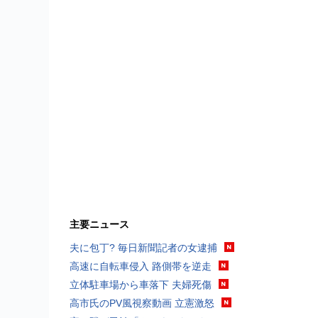
主要ニュース
夫に包丁? 毎日新聞記者の女逮捕
高速に自転車侵入 路側帯を逆走
立体駐車場から車落下 夫婦死傷
高市氏のPV風視察動画 立憲激怒