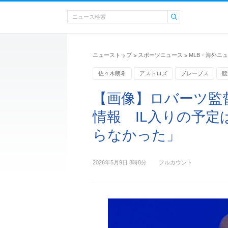
ニューストップ
スポーツニュース
MLB・海外ニ
>
>
佐々木朗希
アストロズ
ブレーブス
腰
MLBニュース
【画像】ロバーツ監
情報 IL入りの予
らなかった」
2026年5月9日 8時8分
フルカウント