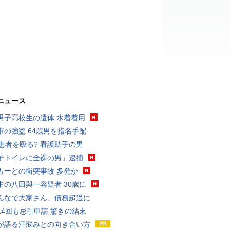
ニュース
男子高校生の遺体 水着着用
市の強盗 64歳男を指名手配
歳患者を殴る? 看護助手の男
子トイレに全裸の男」逮捕
カーとの衝突事故 多発か
中の八田與一容疑者 30歳に
んなで大家さん」債務超過に
14回も忌引申請 驚きの結末
が語る汗悩みとの向き合い方