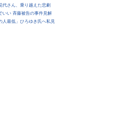
花代さん、乗り越えた悲劇
でいい 斉藤被告の事件見解
の人最低」ひろゆき氏へ私見