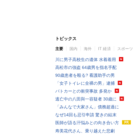
トピックス
主要
国内
海外
IT 経済
スポーツ
川に男子高校生の遺体 水着着用
高松市の強盗 64歳男を指名手配
90歳患者を殴る? 看護助手の男
「女子トイレに全裸の男」逮捕
パトカーとの衝突事故 多発か
逃亡中の八田與一容疑者 30歳に
「みんなで大家さん」債務超過に
なぜ14回も忌引申請 驚きの結末
医師が語る汗悩みとの向き合い方
寿美花代さん、乗り越えた悲劇