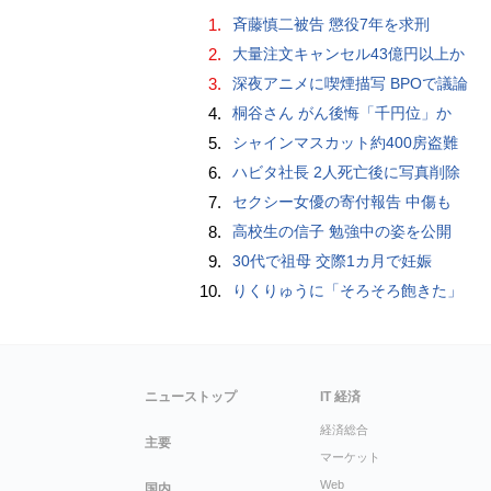
1.
斉藤慎二被告 懲役7年を求刑
2.
大量注文キャンセル43億円以上か
3.
深夜アニメに喫煙描写 BPOで議論
4.
桐谷さん がん後悔「千円位」か
5.
シャインマスカット約400房盗難
6.
ハビタ社長 2人死亡後に写真削除
7.
セクシー女優の寄付報告 中傷も
8.
高校生の信子 勉強中の姿を公開
9.
30代で祖母 交際1カ月で妊娠
10.
りくりゅうに「そろそろ飽きた」
ニューストップ
IT 経済
経済総合
主要
マーケット
Web
国内