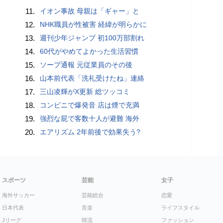
11.
イオン事故 母親は「ギャー」と
12.
NHK職員が性被害 経緯が明らかに
13.
週刊少年ジャンプ 初100万部割れ
14.
60代がやめてよかった生活習慣
15.
ソープ通報 元従業員のその後
16.
山本前代表「洗礼受けたね」連絡
17.
三山凌輝がX更新 総ツッコミ
18.
コンビニで爆発音 店は煙で充満
19.
強烈な屁で客数十人が避難 海外
20.
エアリズム 2年前後で効果失う?
スポーツ
芸能
女子
海外サッカー
芸能総合
恋愛
日本代表
音楽
ライフスタイル
Jリーグ
韓流
ファッション