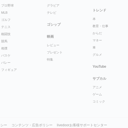
プロ野球
グラビア
トレンド
MLB
テレビ
本
ゴルフ
ゴシップ
教育・仕事
テニス
からだ
格闘技
映画
マネー
競馬
レビュー
車
相撲
プレゼント
グルメ
バスケ
特集
バレー
YouTube
フィギュア
サブカル
アニメ
ゲーム
コミック
リシー
コンテンツ・広告ポリシー
livedoorお客様サポートセンター