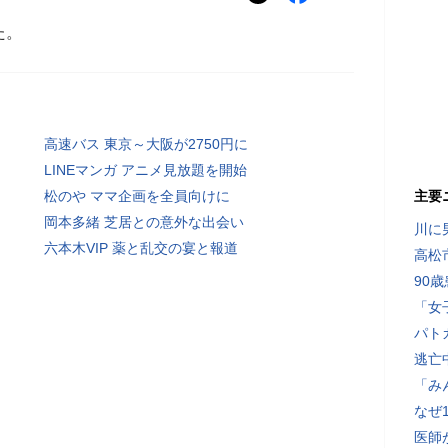
た。
高速バス 東京～大阪が2750円に
LINEマンガ アニメ見放題を開始
松のや ママ企画を全員向けに
主要
岡本多緒 芝居との意外な出会い
川に
六本木VIP 薬と乱交の宴と報道
高松
90
「女
パト
逃亡
「み
なぜ
医師