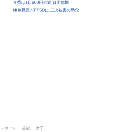
食費は1日500円未満 貧困危機
NHK職員がPTSDに 二次被害の懸念
スポーツ
芸能
女子