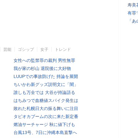
寿美
有罪
「あ
芸能
ゴシップ
女子
トレンド
女性への監禁罪の裁判 男性無罪
我が家の杉山 退院後に大好物
LUUPでの事故防げた 持論を展開
ちいかわ新グッズ説明文に「闇」
誰しも万全では 大谷が持論語る
はちみつで血糖値スパイク発生は
敗れた札幌日大の振る舞いに注目
タピオカブームの次に来た新定番
燃油サーチャージ 秋に値下げも
台風13号、7日に沖縄本島直撃へ