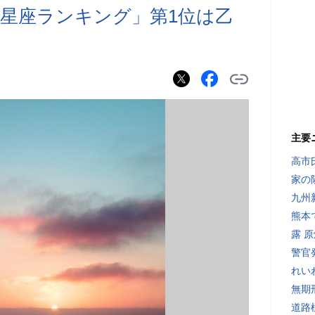
2星座ランキング」第1位は乙
主要
高市
家の
九州
熊本
露 
警官
れい
無期
道路