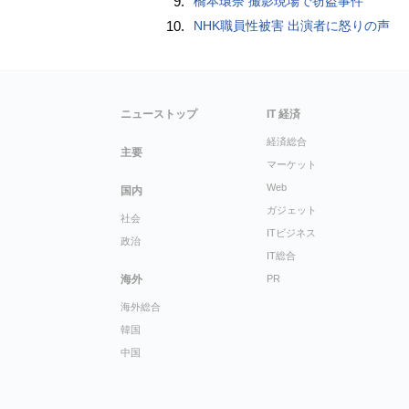
9.
橋本環奈 撮影現場で窃盗事件
10.
NHK職員性被害 出演者に怒りの声
ニューストップ
IT 経済
経済総合
主要
マーケット
Web
国内
ガジェット
社会
ITビジネス
政治
IT総合
海外
PR
海外総合
韓国
中国