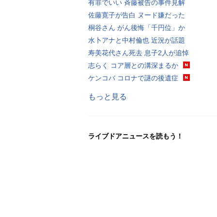
有罪でいい 斉藤被告の事件見解
佐藤寛子が告白 ヌード嫌だった
桐谷さん がん後悔「千円位」か
水卜アナと中村倫也 近況が話題
寿美花代さん死去 息子2人が追悼
志らく コア層との溝深まるか
ケンコバ コロナで謎の後遺症
もっと見る
ライブドアニュースを読もう！