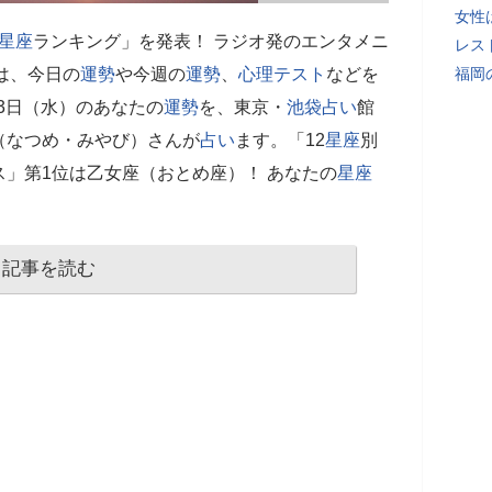
女性
星座
ランキング」を発表！ ラジオ発のエンタメニ
レス
では、今日の
運勢
や今週の
運勢
、
心理テスト
などを
福岡
月3日（水）のあなたの
運勢
を、東京・
池袋
占い
館
（なつめ・みやび）さんが
占い
ます。「12
星座
別
」第1位は乙女座（おとめ座）！ あなたの
星座
記事を読む