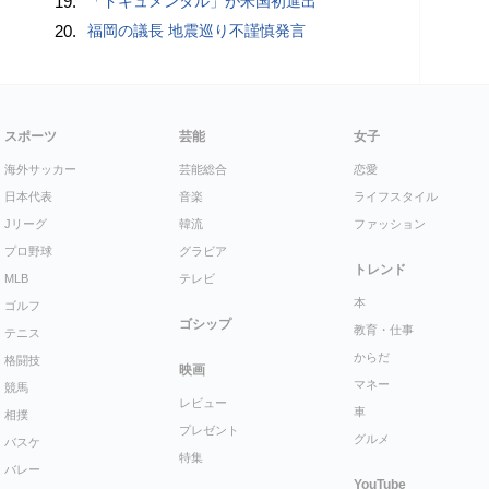
19.
「ドキュメンタル」が米国初進出
20.
福岡の議長 地震巡り不謹慎発言
スポーツ
芸能
女子
海外サッカー
芸能総合
恋愛
日本代表
音楽
ライフスタイル
Jリーグ
韓流
ファッション
プロ野球
グラビア
トレンド
MLB
テレビ
本
ゴルフ
ゴシップ
教育・仕事
テニス
からだ
格闘技
映画
マネー
競馬
レビュー
車
相撲
プレゼント
グルメ
バスケ
特集
バレー
YouTube