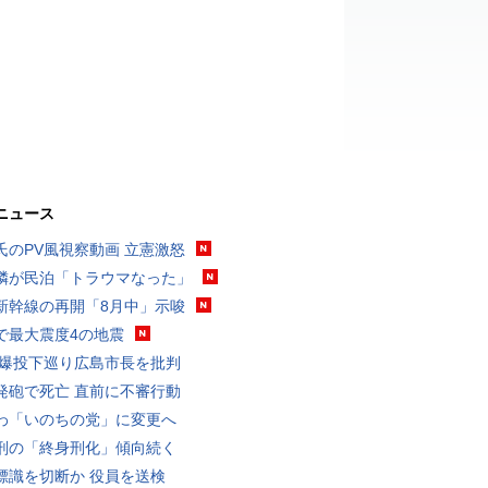
ニュース
氏のPV風視察動画 立憲激怒
隣が民泊「トラウマなった」
新幹線の再開「8月中」示唆
で最大震度4の地震
原爆投下巡り広島市長を批判
発砲で死亡 直前に不審行動
わ「いのちの党」に変更へ
刑の「終身刑化」傾向続く
標識を切断か 役員を送検