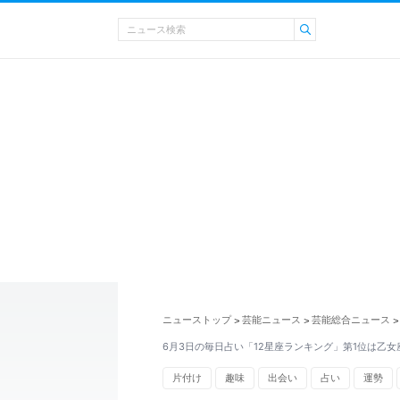
ニューストップ
芸能ニュース
芸能総合ニュース
>
>
>
6月3日の毎日占い「12星座ランキング」第1位は乙女
片付け
趣味
出会い
占い
運勢
心理テスト