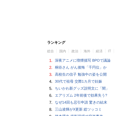
ランキング
総合
国内
政治
海外
経済
IT
1.
深夜アニメに喫煙描写 BPOで議論
2.
桐谷さん がん後悔「千円位」か
3.
高校生の信子 勉強中の姿を公開
4.
30代で祖母 交際1カ月で妊娠
5.
ちいかわ新グッズ説明文に「闇」
6.
エアリズム 2年前後で効果失う?
7.
なぜ14回も忌引申請 驚きの結末
8.
三山凌輝がX更新 総ツッコミ