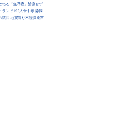
はねる「無呼吸」治療せず
トランで192人食中毒 静岡
の議長 地震巡り不謹慎発言