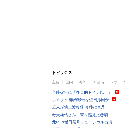
トピックス
主要
国内
海外
IT 経済
スポーツ
斉藤被告に「多目的トイレ以下」
ホモサピ 離婚報告を翌日撤回か
広末が地上波復帰 今後に言及
寿美花代さん、乗り越えた悲劇
元ME:I飯田栞月ミュージカル出演