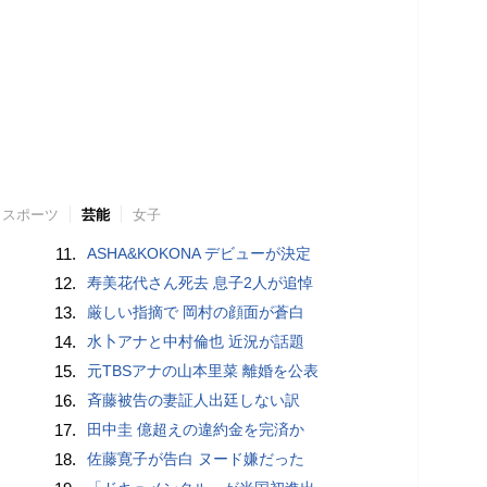
スポーツ
芸能
女子
11.
ASHA&KOKONA デビューが決定
12.
寿美花代さん死去 息子2人が追悼
13.
厳しい指摘で 岡村の顔面が蒼白
14.
水卜アナと中村倫也 近況が話題
15.
元TBSアナの山本里菜 離婚を公表
16.
斉藤被告の妻証人出廷しない訳
17.
田中圭 億超えの違約金を完済か
18.
佐藤寛子が告白 ヌード嫌だった