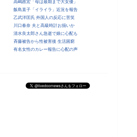
高嶋政宏「母は最期まで大女優」
飯島直子「イライラ」近況を報告
乙武洋匡氏 外国人の反応に苦笑
川口春奈 夫と高級時計お揃いか
清水良太郎さん急逝で娘に心配も
斉藤被告から性被害後 生活困窮
有名女性のカレー報告に心配の声