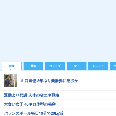
健康
芸能
ゴシップ
女子
トレンド
Y
山口達也 8年ぶり楽器姿に感涙か
運動より代謝 人体の省エネ戦略
大食い女子 46キロ体型の秘密
バランスボール毎日10分で20kg減