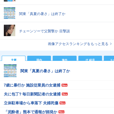
関東「真夏の暑さ」は終了か
チェーンソーで父襲撃か 目撃談
画像アクセスランキングをもっと見る
主要
国内
海外
IT 経済
ス
関東「真夏の暑さ」は終了か
7歳に暴行か 施設従業員の女逮捕
夫に包丁? 毎日新聞記者の女逮捕
立体駐車場から車落下 夫婦死傷
「泥酔者」熊本で通報が頻発か