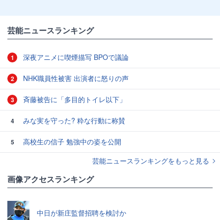
芸能ニュースランキング
深夜アニメに喫煙描写 BPOで議論
1
NHK職員性被害 出演者に怒りの声
2
斉藤被告に「多目的トイレ以下」
3
みな実を守った? 粋な行動に称賛
4
高校生の信子 勉強中の姿を公開
5
芸能ニュースランキングをもっと見る
画像アクセスランキング
中日が新庄監督招聘を検討か