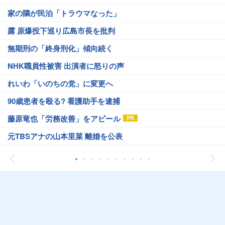
家の隣が民泊「トラウマなった」
露 原爆投下巡り広島市長を批判
無期刑の「終身刑化」傾向続く
NHK職員性被害 出演者に怒りの声
れいわ「いのちの党」に変更へ
90歳患者を殴る? 看護助手を逮捕
藤原竜也「労務改善」をアピール
元TBSアナの山本里菜 離婚を公表