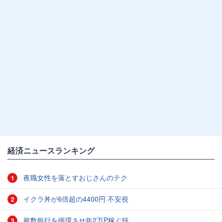
経済ニュースランキング
夜職女性を落とすおじさんのテク
1
イクラ丼が6倍超の4400円 不安視
2
複数銀行を循環させ年2万P稼ぐ技
3