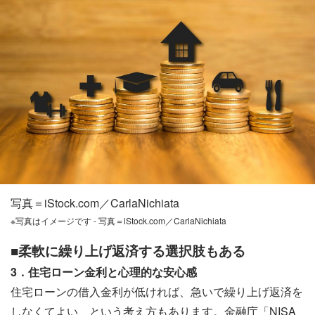
写真＝iStock.com／CarlaNichiata
※写真はイメージです - 写真＝iStock.com／CarlaNichiata
■柔軟に繰り上げ返済する選択肢もある
3．住宅ローン金利と心理的な安心感
住宅ローンの借入金利が低ければ、急いで繰り上げ返済を
しなくてよい、という考え方もあります。金融庁「NISA