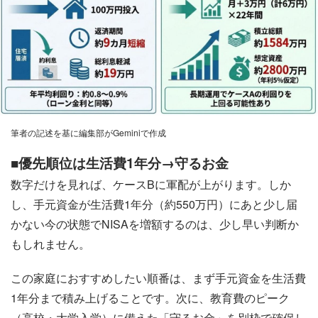
筆者の記述を基に編集部がGeminiで作成
■優先順位は生活費1年分→守るお金
数字だけを見れば、ケースBに軍配が上がります。しか
し、手元資金が生活費1年分（約550万円）にあと少し届
かない今の状態でNISAを増額するのは、少し早い判断か
もしれません。
この家庭におすすめしたい順番は、まず手元資金を生活費
1年分まで積み上げることです。次に、教育費のピーク
（高校・大学入学）に備えた「守るお金」を別枠で確保し