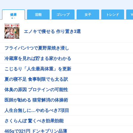
健康
芸能
ゴシップ
女子
トレンド
Y
エノキで痩せる 作り置き3選
フライパン1つで夏野菜焼き浸し
冷蔵庫を見れば貯まる家かわかる
こじるり「人生最高体重」を更新
夏の寝不足 食事制限でも太る訳
体臭の原因 プロテインの可能性
医師が勧める 猫背解消の体操術
人生台無しに…やめるべき7項目
さくらんぼ 驚くべき効果効能
465gで321円 ドンキプリン品薄