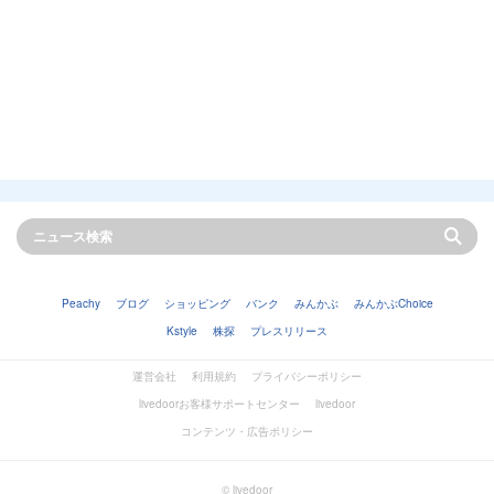
Peachy
ブログ
ショッピング
バンク
みんかぶ
みんかぶChoice
Kstyle
株探
プレスリリース
運営会社
利用規約
プライバシーポリシー
livedoorお客様サポートセンター
livedoor
コンテンツ・広告ポリシー
© livedoor