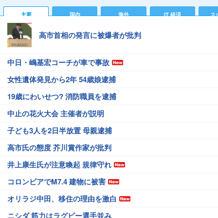
主要
国内
海外
IT 経済
ス
高市首相の発言に被爆者が批判
中日・嶋基宏コーチが車で事故
女性遺体発見から2年 54歳娘逮捕
19歳にわいせつ? 消防職員を逮捕
中止の花火大会 主催者が説明
子ども3人を2日半放置 母親逮捕
高市氏の態度 芥川賞作家が批判
井上康生氏が注意喚起 規律守れ
コロンビアでM7.4 建物に被害
オリラジ中田、移住の理由を激白
ニシダ 筋力はラグビー選手並み