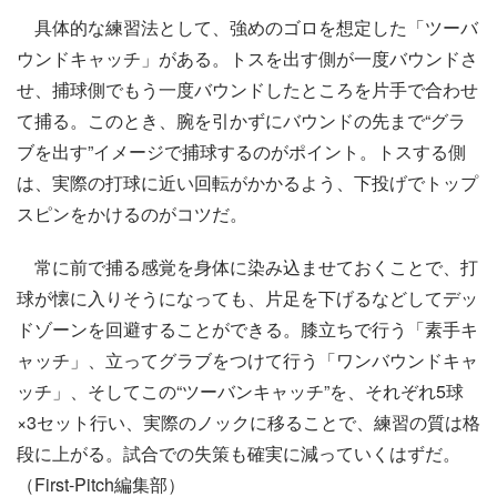
具体的な練習法として、強めのゴロを想定した「ツーバ
ウンドキャッチ」がある。トスを出す側が一度バウンドさ
せ、捕球側でもう一度バウンドしたところを片手で合わせ
て捕る。このとき、腕を引かずにバウンドの先まで“グラ
ブを出す”イメージで捕球するのがポイント。トスする側
は、実際の打球に近い回転がかかるよう、下投げでトップ
スピンをかけるのがコツだ。
常に前で捕る感覚を身体に染み込ませておくことで、打
球が懐に入りそうになっても、片足を下げるなどしてデッ
ドゾーンを回避することができる。膝立ちで行う「素手キ
ャッチ」、立ってグラブをつけて行う「ワンバウンドキャ
ッチ」、そしてこの“ツーバンキャッチ”を、それぞれ5球
×3セット行い、実際のノックに移ることで、練習の質は格
段に上がる。試合での失策も確実に減っていくはずだ。
（First-Pitch編集部）