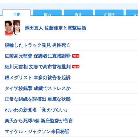
主要
国内
海外
IT 経済
ス
池田直人 佐藤佳奈と電撃結婚
脱輪したトラック発見 男性死亡
広陵高元監督 保護者に直接謝罪
細川元首相 文春で高市首相批判
銀メダリスト 本多灯被告を起訴
タイ学校銃撃 成績でストレスか
正常な組織を誤摘出 重篤な状態
れいわの新党名「覚えづらい」
楽天から死球5個 新庄監督が苦言
マイケル・ジャクソン来日秘話