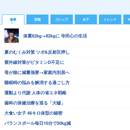
健康
芸能
ゴシップ
女子
トレンド
Y
体重62kg→82kgに 寺田心の生活
夏のむくみ対策 ツボ&反射区押し
紫外線対策がビタミンD不足に
母が娘に減量強要→家庭内別居へ
睡眠時の悩みを解消する過ごし方
運動より代謝 人体の省エネ戦略
歯科の保健治療を巡る「大嘘」
大食い女子 46キロ体型の秘密
バランスボール毎日10分で20kg減