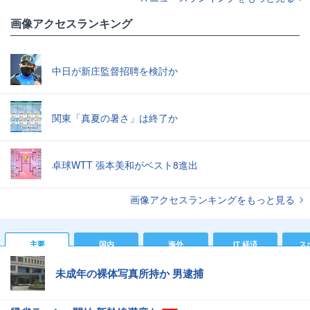
画像アクセスランキング
中日が新庄監督招聘を検討か
関東「真夏の暑さ」は終了か
卓球WTT 張本美和がベスト8進出
画像アクセスランキングをもっと見る
主要
国内
海外
IT 経済
ス
未成年の裸体写真所持か 男逮捕