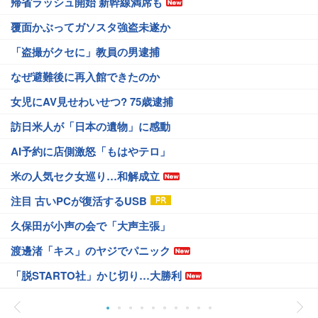
帰省ラッシュ開始 新幹線満席も
覆面かぶってガソスタ強盗未遂か
「盗撮がクセに」教員の男逮捕
なぜ避難後に再入館できたのか
女児にAV見せわいせつ? 75歳逮捕
訪日米人が「日本の遺物」に感動
AI予約に店側激怒「もはやテロ」
米の人気セク女巡り…和解成立
注目 古いPCが復活するUSB
久保田が小声の会で「大声主張」
渡邊渚「キス」のヤジでパニック
「脱STARTO社」かじ切り…大勝利