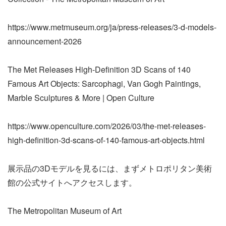
https://www.metmuseum.org/ja/press-releases/3-d-models-
announcement-2026
The Met Releases High-Definition 3D Scans of 140
Famous Art Objects: Sarcophagi, Van Gogh Paintings,
Marble Sculptures & More | Open Culture
https://www.openculture.com/2026/03/the-met-releases-
high-definition-3d-scans-of-140-famous-art-objects.html
展示品の3Dモデルを見るには、まずメトロポリタン美術
館の公式サイトへアクセスします。
The Metropolitan Museum of Art