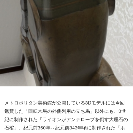
メトロポリタン美術館が公開している3Dモデルには今回
鑑賞した「回転木馬の外側列用の立ち馬」以外にも、3世
紀に制作された「ライオンがアンテロープを倒す大理石の
石棺」、紀元前360年～紀元前343年頃に制作された「ホ