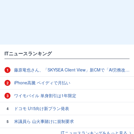
ITニュースランキング
藤原竜也さん、「SKYSEA Client View」新CMで「AI労務改善」をアピール 働き方をAIが分析したら「すぐに休んで」と言われる？
1
iPhone高騰 ペイディで月払い
2
ワイモバイル 単身割引は1年限定
3
ドコモ U15向け新プラン発表
4
米議員ら 山火事賭けに規制要求
5
ITニュースランキングをもっと見る