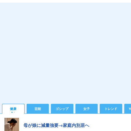
健康
芸能
ゴシップ
女子
トレンド
Y
母が娘に減量強要→家庭内別居へ