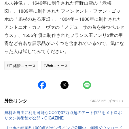
ルス神像」、1646年に制作された狩野山雪の「老梅
図」、1889年に制作されたフィンセント・ファン・ゴッ
ホの「糸杉のある麦畑」、1804年～1806年に制作された
アントニオ・カノーヴァの「メデューサの首を持つペルセ
ウス」、1555年頃に制作されたフランス王アンリ2世の甲
冑など有名な展示品がいくつも含まれているので、気にな
った人は試してみてください。
#IT 経済ニュース
#Webニュース
外部リンク
GIGAZINE（ギガジン）
無料＆自由に利用可能なCC0で37万点超のアート作品をメトロポ
リタン美術館が公開 - GIGAZINE
ゴッホの絵画約1000点がオンラインで公開中、無料ダウンロード