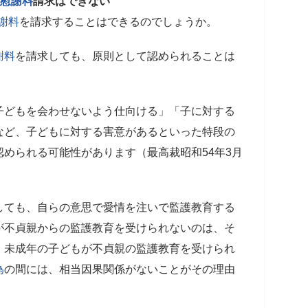
慰謝料
請求はできない
謝料
を請求することはできるのでしょうか。
謝料
を請求しても、原則として認められることは
子どもを会わせないよう仕向ける」「子に対する
など、子どもに対する害意があるといった特段の
認められる可能性があります（最高裁昭和54年3月
しても、自らの意思で愛情を注いで監護教育する
が不貞親からの監護教育を受けられないのは、そ
、未成年の子どもが不貞親の監護教育を受けられ
為
の間には、相当因果関係がないことがその理由