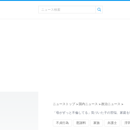
ニューストップ
国内ニュース
政治ニュース
>
>
>
「母がずっと不倫してる」気づいた子の苦悩、家庭を
不貞行為
慰謝料
家族
弁護士
浮