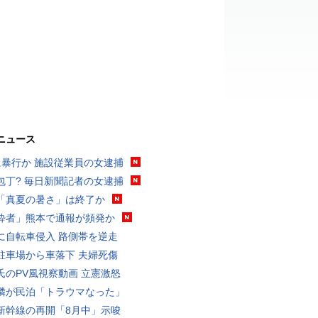
ニュース
に暴行か 施設従業員の女逮捕
包丁? 毎日新聞記者の女逮捕
「真夏の暑さ」は終了か
酔者」熊本で通報が頻発か
に自転車侵入 路側帯を逆走
駐車場から車落下 夫婦死傷
氏のPV風視察動画 立憲激怒
隣が民泊「トラウマなった」
新幹線の再開「8月中」示唆