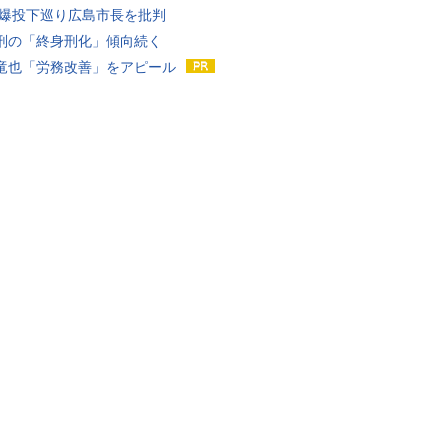
原爆投下巡り広島市長を批判
刑の「終身刑化」傾向続く
竜也「労務改善」をアピール