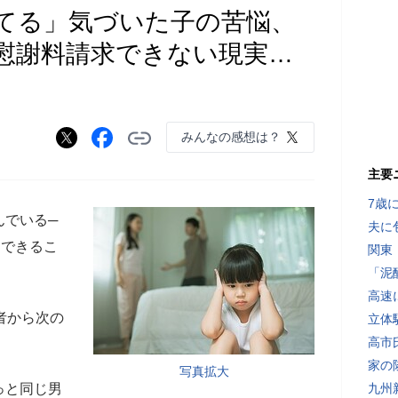
てる」気づいた子の苦悩、
慰謝料請求できない現実…
みんなの感想は？
主要
7歳
んでいる─
夫に
、できるこ
関東
「泥
高速
者から次の
立体
高市
家の
写真拡大
っと同じ男
九州