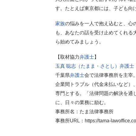
す。たとえば東京都には、子ども向
家族
の悩みを一人で抱え込むと、心
も、あなたの話を受け止めてくれる
ら始めてみましょう。
【取材協力
弁護士
】
玉真 聡志（たまま・さとし）弁護士
千葉県
弁護士
会で法律事務所を主宰。
企業間トラブル（代金未払いなど）
専門とする。「法律問題の解決を通
に、日々の業務に励む。
事務所名：たま法律事務所
事務所URL：https://tama-lawoffice.c