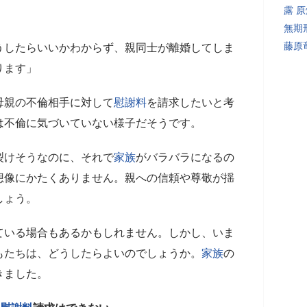
露 
無期
藤原
うしたらいいかわからず、親同士が離婚してしま
ります」
母親の不倫相手に対して
慰謝料
を請求したいと考
は不倫に気づいていない様子だそうです。
裂けそうなのに、それで
家族
がバラバラになるの
想像にかたくありません。親への信頼や尊敬が揺
しょう。
ている場合もあるかもしれません。しかし、いま
もたちは、どうしたらよいのでしょうか。
家族
の
きました。