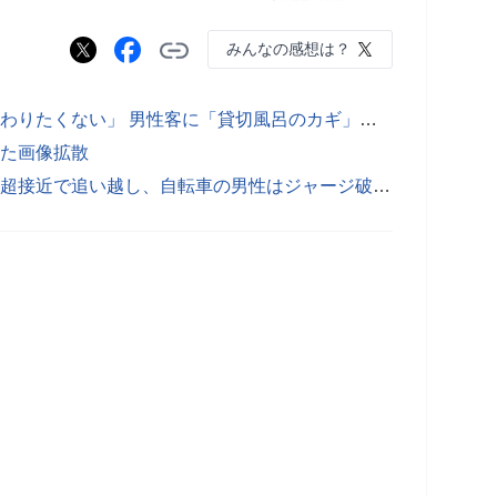
みんなの感想は？
■温泉コンパニオンの接待「正直、関わりたくない」 男性客に「貸切風呂のカギ」渡す仲居の苦悩
れた画像拡散
■「トラックに殺されそうになった」超接近で追い越し、自転車の男性はジャージ破ける 犯罪では？