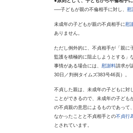
●原則として、子どもから不倫相手に
──子どもが親の不倫相手に対し、
慰
未成年の子どもが親の不貞相手に
慰
ありません。
ただし例外的に、不貞相手が「親に
監護を積極的に阻止しようとする」
事情がある場合には、
慰謝料
請求が
30日／判例タイムズ383号46頁）。
不貞した親は、未成年の子どもに対
ことができるので、未成年の子ども
の不貞親の意思によるものであって
なかったことと不貞相手との
不貞行
とされています。