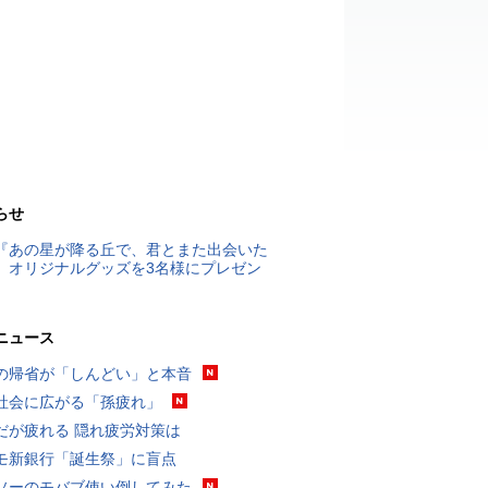
らせ
『あの星が降る丘で、君とまた出会いた
』オリジナルグッズを3名様にプレゼン
ニュース
の帰省が「しんどい」と本音
社会に広がる「孫疲れ」
だが疲れる 隠れ疲労対策は
モ新銀行「誕生祭」に盲点
ソーのモバブ使い倒してみた