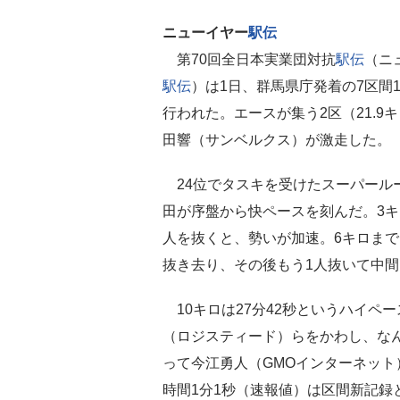
ニューイヤー
駅伝
第70回全日本実業団対抗
駅伝
（ニ
駅伝
）は1日、群馬県庁発着の7区間1
行われた。エースが集う2区（21.9
田響（サンベルクス）が激走した。
24位でタスキを受けたスーパール
田が序盤から快ペースを刻んだ。3キ
人を抜くと、勢いが加速。6キロまで
抜き去り、その後もう1人抜いて中間
10キロは27分42秒というハイペ
（ロジスティード）らをかわし、なん
って今江勇人（GMOインターネット
時間1分1秒（速報値）は区間新記録