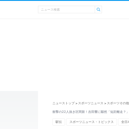
ニューストップ
スポーツニュース
スポーツその他
>
>
衝撃の22人抜き区間新！吉田響に騒然「短距離走？
駅伝
スポーツニュース・トピックス
全日