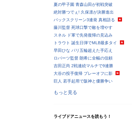
夏の甲子園 青森山田が初戦突破
絶対勝つでぇ! 久保凛が決勝進出
バックスクリーン3連発 真相語る
藤川監督 死球口撃で敵を増やす
スネル ド軍で先発復帰の見込み
トラウト 誕生日弾でMLB最多タイ
早田ひな パリ五輪超えた手応え
ロバーツ監督 朗希に全幅の信頼
吉田正尚 2戦連続マルチで9連勝
大谷の投手復帰 プレーオフに影
巨人 若手起用で阪神と優勝争い
もっと見る
ライブドアニュースを読もう！