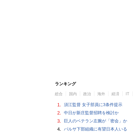
ランキング
総合
国内
政治
海外
経済
IT
1.
須江監督 女子部員に3条件提示
2.
中日が新庄監督招聘を検討か
3.
巨人のベテラン左腕が「密会」か
4.
バルサ下部組織に有望日本人いる