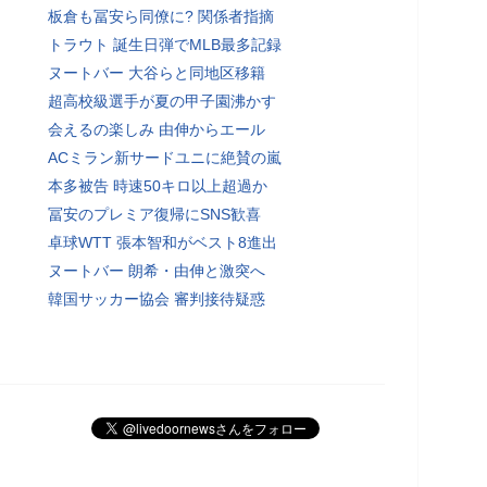
板倉も冨安ら同僚に? 関係者指摘
トラウト 誕生日弾でMLB最多記録
ヌートバー 大谷らと同地区移籍
超高校級選手が夏の甲子園沸かす
会えるの楽しみ 由伸からエール
ACミラン新サードユニに絶賛の嵐
本多被告 時速50キロ以上超過か
冨安のプレミア復帰にSNS歓喜
卓球WTT 張本智和がベスト8進出
ヌートバー 朗希・由伸と激突へ
韓国サッカー協会 審判接待疑惑