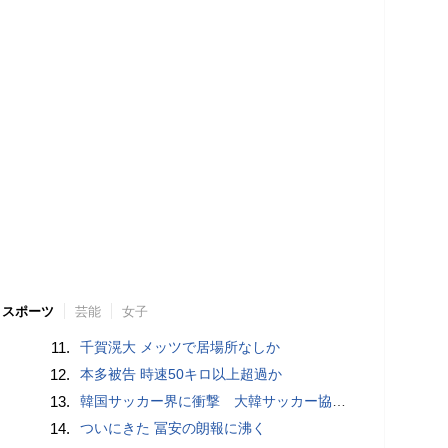
スポーツ
芸能
女子
11.
千賀滉大 メッツで居場所なしか
12.
本多被告 時速50キロ以上超過か
13.
韓国サッカー界に衝撃 大韓サッカー協会に外国人審判への“性的接待”疑惑 韓国メディアが報道
14.
ついにきた 冨安の朗報に沸く