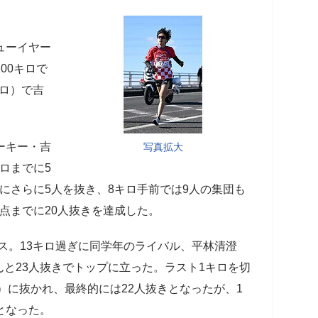
ューイヤー
00キロで
キロ）で吉
ーキー・吉
写真拡大
ロまでに5
にさらに5人を抜き、8キロ手前では9人の集団も
点までに20人抜きを達成した。
ース。13キロ過ぎに同学年のライバル、平林清澄
と23人抜きでトップに立った。ラスト1キロを切
）に抜かれ、最終的には22人抜きとなったが、1
となった。