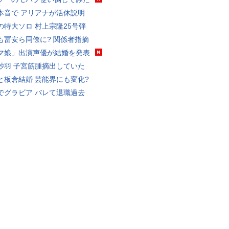
本音で アリアナが活休説明
の特大ソロ 村上宗隆25号弾
も冨安ら同僚に? 関係者指摘
マ娘」出演声優が結婚を発表
砂羽 子宮筋腫摘出していた
と板倉結婚 芸能界にも変化?
でグラビア バレて退職過去