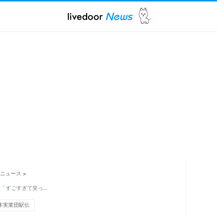
ニュース
>
」「すごすぎて笑っ…
本実業団駅伝