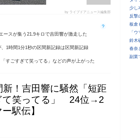
少し
by ライブドアニュース編集部
反撃
板倉
「ウ
エースが集う21.9キロで吉田響が激走した
鈴木
が、1時間1分1秒の区間新記録は区間新記録
春奈
副業
」「すごすぎて笑ってる」などの声が上がった
間新！吉田響に騒然「短距
て笑ってる」 24位→2
ヤー駅伝】