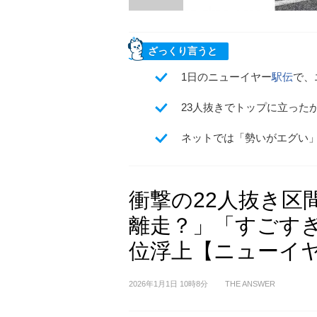
ざっくり言うと
1日のニューイヤー
駅伝
で、
23人抜きでトップに立った
ネットでは「勢いがエグい
衝撃の22人抜き区
離走？」「すごすぎ
位浮上【ニューイ
2026年1月1日 10時8分
THE ANSWER