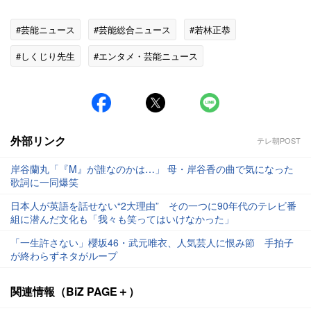
#芸能ニュース
#芸能総合ニュース
#若林正恭
#しくじり先生
#エンタメ・芸能ニュース
外部リンク
テレ朝POST
岸谷蘭丸「『M』が誰なのかは…」 母・岸谷香の曲で気になった
歌詞に一同爆笑
日本人が英語を話せない“2大理由” その一つに90年代のテレビ番
組に潜んだ文化も「我々も笑ってはいけなかった」
「一生許さない」櫻坂46・武元唯衣、人気芸人に恨み節 手拍子
が終わらずネタがループ
関連情報（BiZ PAGE＋）