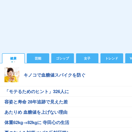
健康
芸能
ゴシップ
女子
トレンド
Y
キノコで血糖値スパイクを防ぐ
「モテるためのヒント」326人に
容姿と寿命 28年追跡で見えた差
あたりめ 血糖値を上げない理由
体重62kg→82kgに 寺田心の生活