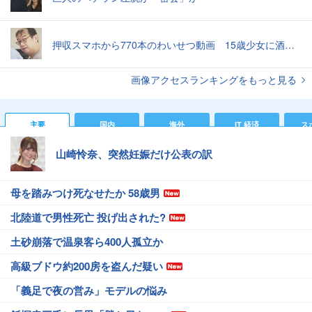
押収スマホから770本のわいせつ動画 15歳少女に酒と薬飲ませ性的暴行か 54歳男を再逮捕 「薬もありますよ」とSNSで誘い出し
画像アクセスランキングをもっと見る
主要
国内
海外
IT 経済
ス
山崎怜奈、突然妊娠だけ公表の訳
母を踏みつけ死なせたか 58歳男
北陸道で男性死亡 投げ出された?
土砂崩落で温泉客ら400人孤立か
高級ブドウ約200房を盗んだ疑い
「義足で夜の営み」モデルの悩み