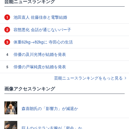
芸能ニュースランキング
池田直人 佐藤佳奈と電撃結婚
1
容態悪化 会話が通じないパー子
2
体重62kg→82kgに 寺田心の生活
3
俳優の及川光博が結婚を発表
4
俳優の戸塚純貴が結婚を発表
5
芸能ニュースランキングをもっと見る
画像アクセスランキング
森喜朗氏の「影響力」が減退か
巨人のベテラン左腕が「密会」か