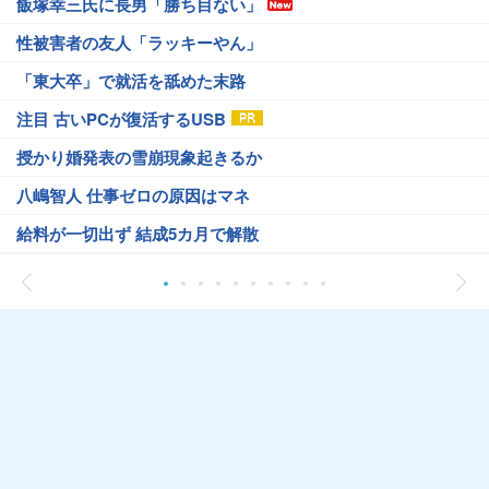
飯塚幸三氏に長男「勝ち目ない」
性被害者の友人「ラッキーやん」
「東大卒」で就活を舐めた末路
注目 古いPCが復活するUSB
授かり婚発表の雪崩現象起きるか
八嶋智人 仕事ゼロの原因はマネ
給料が一切出ず 結成5カ月で解散