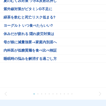
夏のむくみ対策 ツボ&反射区押し
紫外線対策がビタミンD不足に
緑茶を飲むと死亡リスク低まる?
ヨーグルト いつ食べたらいい?
休みだが疲れる 隠れ疲労対策は
母が娘に減量強要→家庭内別居へ
内科医が低糖質麺を食べ比べ検証
睡眠時の悩みを解消する過ごし方