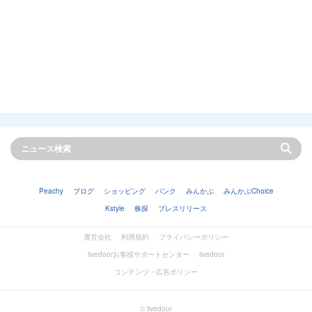
Peachy
ブログ
ショッピング
バンク
みんかぶ
みんかぶChoice
Kstyle
株探
プレスリリース
運営会社
利用規約
プライバシーポリシー
livedoorお客様サポートセンター
livedoor
コンテンツ・広告ポリシー
© livedoor