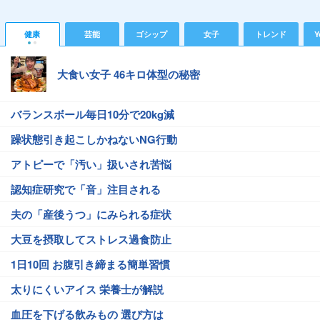
健康
芸能
ゴシップ
女子
トレンド
Y
大食い女子 46キロ体型の秘密
バランスボール毎日10分で20kg減
躁状態引き起こしかねないNG行動
アトピーで「汚い」扱いされ苦悩
認知症研究で「音」注目される
夫の「産後うつ」にみられる症状
大豆を摂取してストレス過食防止
1日10回 お腹引き締まる簡単習慣
太りにくいアイス 栄養士が解説
血圧を下げる飲みもの 選び方は