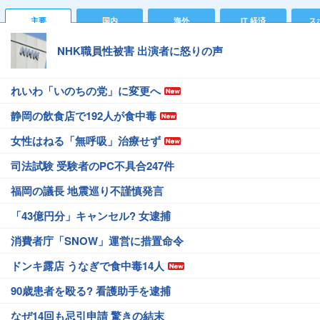
主要
国内
海外
IT 経済
ス
NHK職員性被害 出演者に怒りの声
れいわ「いのちの党」に変更へ
静岡の飲食店で192人が食中毒
女性はねる「無呼吸」治療せず
司法試験 受験者のPC不具合247件
福岡の議長 地震巡り不謹慎発言
「43億円分」キャンセル? 女逮捕
消費者庁「SNOW」運営に措置命令
ドンキ露店 うなぎで食中毒14人
90歳患者を殴る? 看護助手を逮捕
なぜ14回も忌引申請 驚きの結末