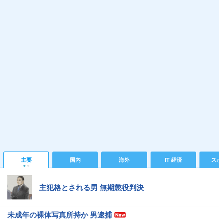
主要
国内
海外
IT 経済
ス
主犯格とされる男 無期懲役判決
未成年の裸体写真所持か 男逮捕