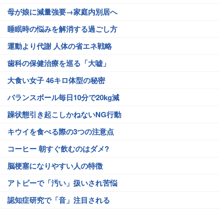
母が娘に減量強要→家庭内別居へ
睡眠時の悩みを解消する過ごし方
運動より代謝 人体の省エネ戦略
歯科の保健治療を巡る「大嘘」
大食い女子 46キロ体型の秘密
バランスボール毎日10分で20kg減
躁状態引き起こしかねないNG行動
キウイを食べる際の3つの注意点
コーヒー 朝すぐ飲むのはダメ?
脳梗塞になりやすい人の特徴
アトピーで「汚い」扱いされ苦悩
認知症研究で「音」注目される