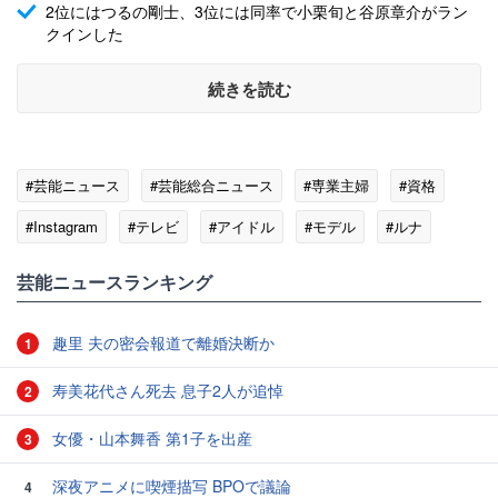
2位にはつるの剛士、3位には同率で小栗旬と谷原章介がラン
クインした
続きを読む
#芸能ニュース
#芸能総合ニュース
#専業主婦
#資格
#Instagram
#テレビ
#アイドル
#モデル
#ルナ
#アンケート
芸能ニュースランキング
趣里 夫の密会報道で離婚決断か
1
寿美花代さん死去 息子2人が追悼
2
女優・山本舞香 第1子を出産
3
深夜アニメに喫煙描写 BPOで議論
4