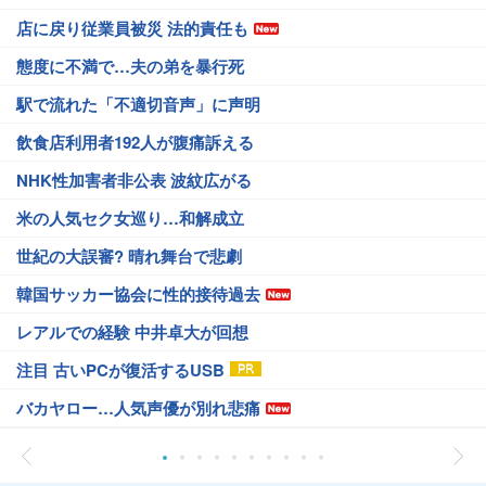
店に戻り従業員被災 法的責任も
態度に不満で…夫の弟を暴行死
駅で流れた「不適切音声」に声明
飲食店利用者192人が腹痛訴える
NHK性加害者非公表 波紋広がる
米の人気セク女巡り…和解成立
世紀の大誤審? 晴れ舞台で悲劇
韓国サッカー協会に性的接待過去
レアルでの経験 中井卓大が回想
注目 古いPCが復活するUSB
バカヤロー…人気声優が別れ悲痛