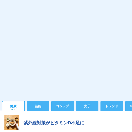
健康
芸能
ゴシップ
女子
トレンド
Y
紫外線対策がビタミンD不足に