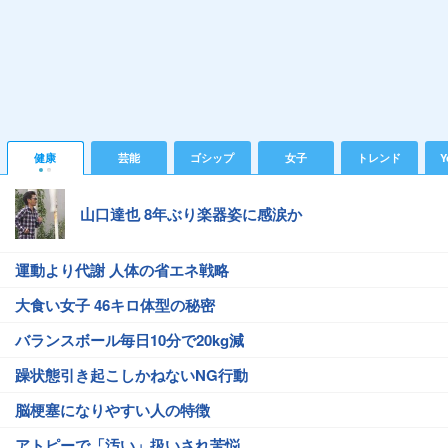
健康
芸能
ゴシップ
女子
トレンド
Y
山口達也 8年ぶり楽器姿に感涙か
運動より代謝 人体の省エネ戦略
大食い女子 46キロ体型の秘密
バランスボール毎日10分で20kg減
躁状態引き起こしかねないNG行動
脳梗塞になりやすい人の特徴
アトピーで「汚い」扱いされ苦悩