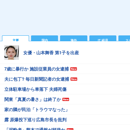
主要
国内
海外
IT 経済
ス
女優・山本舞香 第1子を出産
7歳に暴行か 施設従業員の女逮捕
夫に包丁? 毎日新聞記者の女逮捕
立体駐車場から車落下 夫婦死傷
関東「真夏の暑さ」は終了か
家の隣が民泊「トラウマなった」
露 原爆投下巡り広島市長を批判
「泥酔者」熊本で通報が頻発か