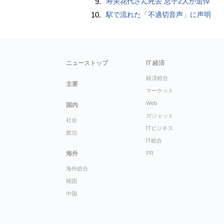
9.
寿美花代さん死去 息子2人が追悼
10.
駅で流れた「不適切音声」に声明
ニューストップ
IT 経済
経済総合
主要
マーケット
Web
国内
ガジェット
社会
ITビジネス
政治
IT総合
海外
PR
海外総合
韓国
中国