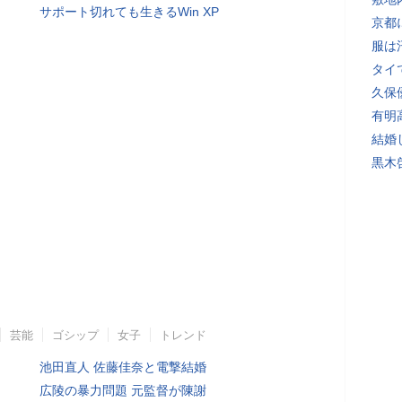
サポート切れても生きるWin XP
京都
服は
タイ
久保
有明
結婚
黒木
芸能
ゴシップ
女子
トレンド
池田直人 佐藤佳奈と電撃結婚
広陵の暴力問題 元監督が陳謝