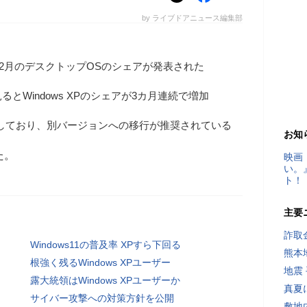
by ライブドアニュース編集部
ら2018年12月のデスクトップOSのシェアが発表された
見るとWindows XPのシェアが3カ月連続で増加
しており、別バージョンへの移行が推奨されている
お知
た。
映画
い。
ト！
主要
詐取
Windows11の普及率 XPすら下回る
熊本
根強く残るWindows XPユーザー
地震
露大統領はWindows XPユーザーか
真夏
サイバー攻撃への対策方針を公開
敷地