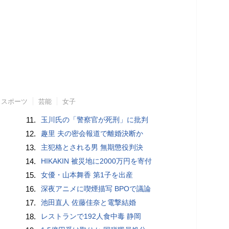
スポーツ
芸能
女子
11.
玉川氏の「警察官が死刑」に批判
12.
趣里 夫の密会報道で離婚決断か
13.
主犯格とされる男 無期懲役判決
14.
HIKAKIN 被災地に2000万円を寄付
15.
女優・山本舞香 第1子を出産
16.
深夜アニメに喫煙描写 BPOで議論
17.
池田直人 佐藤佳奈と電撃結婚
18.
レストランで192人食中毒 静岡