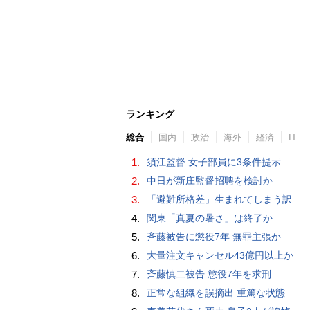
ランキング
総合
国内
政治
海外
経済
IT
1.
須江監督 女子部員に3条件提示
2.
中日が新庄監督招聘を検討か
3.
「避難所格差」生まれてしまう訳
4.
関東「真夏の暑さ」は終了か
5.
斉藤被告に懲役7年 無罪主張か
6.
大量注文キャンセル43億円以上か
7.
斉藤慎二被告 懲役7年を求刑
8.
正常な組織を誤摘出 重篤な状態