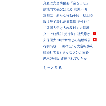
真夏に完全防備姿「金を出せ」
敷地内で義父はねる 意識不明
京都に「新たな移動手段」初上陸
服は汗で濡れ皮膚乾燥 男性死亡
「外国人受け入れ反対」大幅増
タイで銃乱射 犯行前に祖父母か
久保優太 10代女性との結婚報告
有明高校、9回2死から大逆転勝利
結婚してる? さかなクンが回答
黒木啓司氏 逮捕されていたか
もっと見る