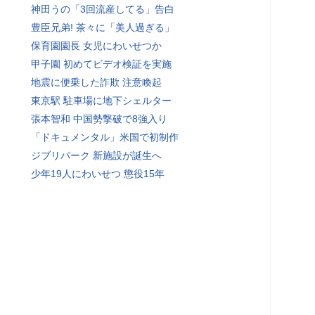
神田うの「3回流産してる」告白
豊臣兄弟! 茶々に「美人過ぎる」
保育園園長 女児にわいせつか
甲子園 初めてビデオ検証を実施
地震に便乗した詐欺 注意喚起
東京駅 駐車場に地下シェルター
張本智和 中国勢撃破で8強入り
「ドキュメンタル」米国で初制作
ジブリパーク 新施設が誕生へ
少年19人にわいせつ 懲役15年