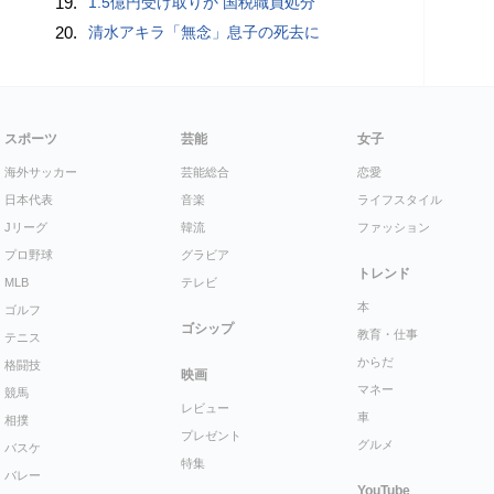
19.
1.5億円受け取りか 国税職員処分
20.
清水アキラ「無念」息子の死去に
スポーツ
芸能
女子
海外サッカー
芸能総合
恋愛
日本代表
音楽
ライフスタイル
Jリーグ
韓流
ファッション
プロ野球
グラビア
トレンド
MLB
テレビ
本
ゴルフ
ゴシップ
教育・仕事
テニス
からだ
格闘技
映画
マネー
競馬
レビュー
車
相撲
プレゼント
グルメ
バスケ
特集
バレー
YouTube