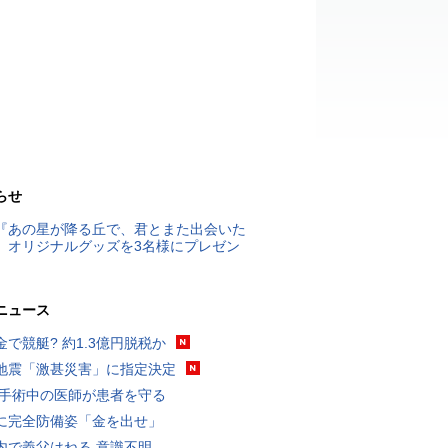
らせ
『あの星が降る丘で、君とまた出会いた
』オリジナルグッズを3名様にプレゼン
ニュース
金で競艇? 約1.3億円脱税か
地震「激甚災害」に指定決定
 手術中の医師が患者を守る
に完全防備姿「金を出せ」
内で義父はねる 意識不明