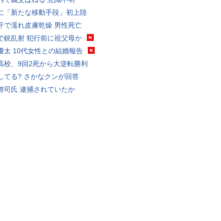
に「新たな移動手段」初上陸
汗で濡れ皮膚乾燥 男性死亡
で銃乱射 犯行前に祖父母か
優太 10代女性との結婚報告
高校、9回2死から大逆転勝利
してる? さかなクンが回答
啓司氏 逮捕されていたか