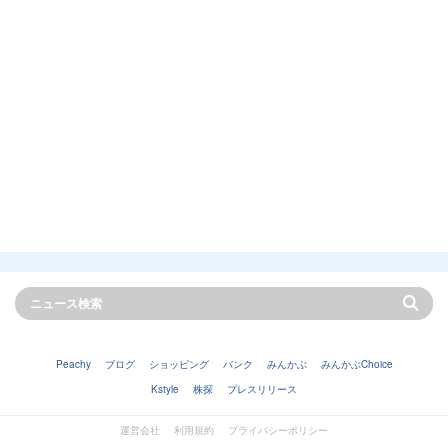
Peachy
ブログ
ショッピング
バンク
みんかぶ
みんかぶChoice
Kstyle
株探
プレスリリース
運営会社
利用規約
プライバシーポリシー