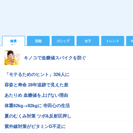
健康
芸能
ゴシップ
女子
トレンド
Y
キノコで血糖値スパイクを防ぐ
「モテるためのヒント」326人に
容姿と寿命 28年追跡で見えた差
あたりめ 血糖値を上げない理由
体重62kg→82kgに 寺田心の生活
夏のむくみ対策 ツボ&反射区押し
紫外線対策がビタミンD不足に