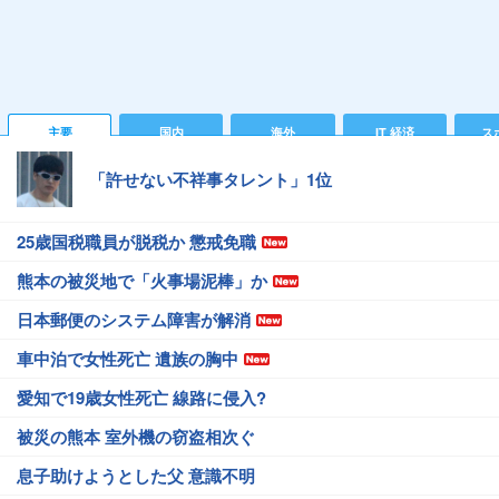
主要
国内
海外
IT 経済
ス
「許せない不祥事タレント」1位
25歳国税職員が脱税か 懲戒免職
熊本の被災地で「火事場泥棒」か
日本郵便のシステム障害が解消
車中泊で女性死亡 遺族の胸中
愛知で19歳女性死亡 線路に侵入?
被災の熊本 室外機の窃盗相次ぐ
息子助けようとした父 意識不明