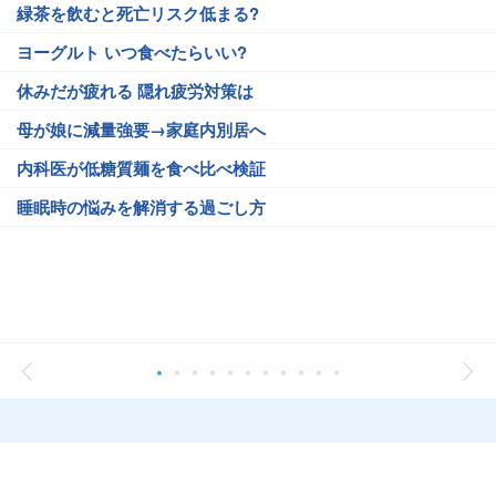
緑茶を飲むと死亡リスク低まる?
ヨーグルト いつ食べたらいい?
休みだが疲れる 隠れ疲労対策は
母が娘に減量強要→家庭内別居へ
内科医が低糖質麺を食べ比べ検証
睡眠時の悩みを解消する過ごし方