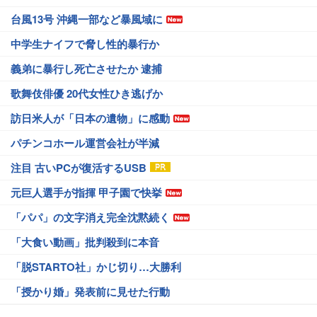
台風13号 沖縄一部など暴風域に
中学生ナイフで脅し性的暴行か
義弟に暴行し死亡させたか 逮捕
歌舞伎俳優 20代女性ひき逃げか
訪日米人が「日本の遺物」に感動
パチンコホール運営会社が半減
注目 古いPCが復活するUSB
元巨人選手が指揮 甲子園で快挙
「パパ」の文字消え完全沈黙続く
「大食い動画」批判殺到に本音
「脱STARTO社」かじ切り…大勝利
「授かり婚」発表前に見せた行動