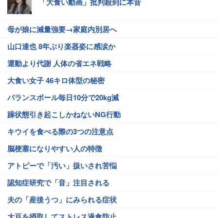
「大食い動画」批判殺到に本音
母が娘に減量強要→家庭内別居へ
山口達也 8年ぶり楽器姿に感涙か
運動より代謝 人体の省エネ戦略
大食い女子 46キロ体型の秘密
バランスボール毎日10分で20kg減
躁状態引き起こしかねないNG行動
キウイを食べる際の3つの注意点
脳梗塞になりやすい人の特徴
アトピーで「汚い」扱いされ苦悩
認知症研究で「音」注目される
夫の「産後うつ」にみられる症状
大豆を摂取してストレス過食防止