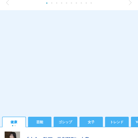
健康
芸能
ゴシップ
女子
トレンド
Y