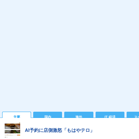
主要
国内
海外
IT 経済
ス
AI予約に店側激怒「もはやテロ」