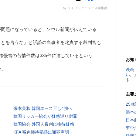
by ライブドアニュース編集部
が問題になっていると、ソウル新聞が伝えている
ことを言うな」と訴訟の当事者を叱責する裁判官も
権侵害の苦情件数は335件に達しているという
お知
た。
映画
い。
ト！
主要
25
張本美和 韓国エース下し4強へ
熊本
韓国サッカー協会が疑惑巡り謝罪
日本
韓国協会 外国人審判に接待疑惑
車中
KFA 審判接待疑惑に謝罪声明
愛知