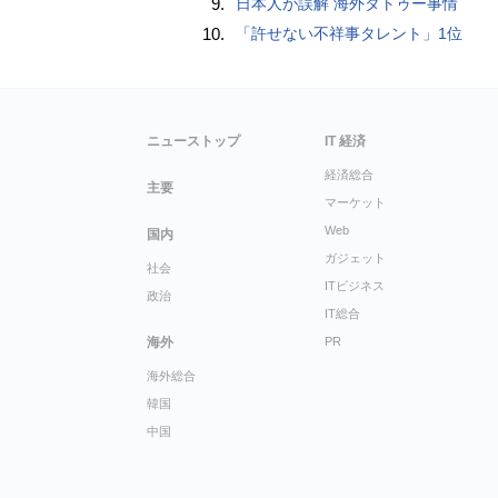
9.
日本人が誤解 海外タトゥー事情
10.
「許せない不祥事タレント」1位
ニューストップ
IT 経済
経済総合
主要
マーケット
Web
国内
ガジェット
社会
ITビジネス
政治
IT総合
海外
PR
海外総合
韓国
中国