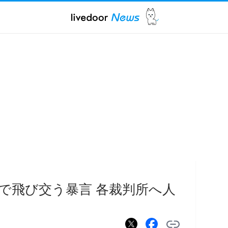
で飛び交う暴言 各裁判所へ人