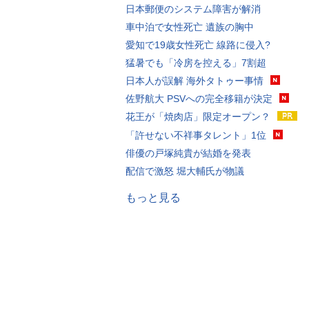
日本郵便のシステム障害が解消
車中泊で女性死亡 遺族の胸中
愛知で19歳女性死亡 線路に侵入?
猛暑でも「冷房を控える」7割超
日本人が誤解 海外タトゥー事情
佐野航大 PSVへの完全移籍が決定
花王が「焼肉店」限定オープン？
「許せない不祥事タレント」1位
俳優の戸塚純貴が結婚を発表
配信で激怒 堀大輔氏が物議
もっと見る