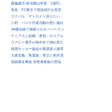
森脇健児 絶頂期は年収「1億円」
長友、FC東京で現役続行を宣言
スクバル「デトロイト戻りたい」
八村、バスケ代表活動の思い激白
JR横浜線で居眠りのオーバーラン
ケニア人と結婚「差別」のリアル
ラグビー選手が熱中症で倒れ死亡
韓国サッカー協会が疑惑巡り謝罪
大倉忠義「鳥貴族」実父と初共演
池袋暴走事故 加害者家族の苦悩