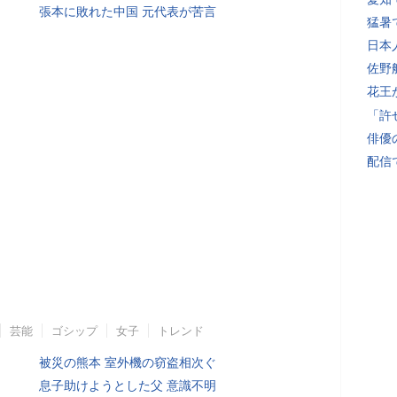
張本に敗れた中国 元代表が苦言
猛暑
日本
佐野
花王
「許
俳優
配信
芸能
ゴシップ
女子
トレンド
被災の熊本 室外機の窃盗相次ぐ
息子助けようとした父 意識不明