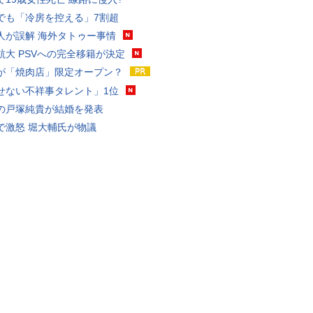
でも「冷房を控える」7割超
人が誤解 海外タトゥー事情
航大 PSVへの完全移籍が決定
が「焼肉店」限定オープン？
せない不祥事タレント」1位
の戸塚純貴が結婚を発表
で激怒 堀大輔氏が物議