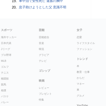
19.
車中泊で女性死亡 遺族の胸中
20.
息子助けようとした父 意識不明
スポーツ
芸能
女子
海外サッカー
芸能総合
恋愛
日本代表
音楽
ライフスタイル
Jリーグ
韓流
ファッション
プロ野球
グラビア
トレンド
MLB
テレビ
本
ゴルフ
ゴシップ
教育・仕事
テニス
からだ
格闘技
映画
マネー
競馬
レビュー
車
相撲
プレゼント
グルメ
バスケ
特集
バレー
YouTube