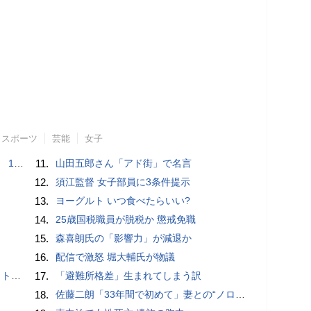
スポーツ
芸能
女子
で誘い出し
11.
山田五郎さん「アド街」で名言
12.
須江監督 女子部員に3条件提示
13.
ヨーグルト いつ食べたらいい?
14.
25歳国税職員が脱税か 懲戒免職
15.
森喜朗氏の「影響力」が減退か
16.
配信で激怒 堀大輔氏が物議
岡山県警
17.
「避難所格差」生まれてしまう訳
18.
佐藤二朗「33年間で初めて」妻との“ノロケ砲”に反響続々「威力抜群」「奥様かっこいい」