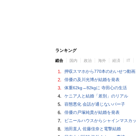
ランキング
総合
国内
政治
海外
経済
IT
1.
押収スマホから770本のわいせつ動画 15歳少女に酒と薬飲ませ性的暴行か 54歳男を再逮捕 「薬もありますよ」とSNS
2.
俳優の及川光博が結婚を発表
3.
体重62kg→82kgに 寺田心の生活
4.
ケニア人と結婚「差別」のリアル
5.
容態悪化 会話が通じないパー子
6.
俳優の戸塚純貴が結婚を発表
7.
ビニールハウスからシャインマスカット約200房を盗んだ疑い ネットで販売か 無職の男（42）逮捕 
8.
池田直人 佐藤佳奈と電撃結婚