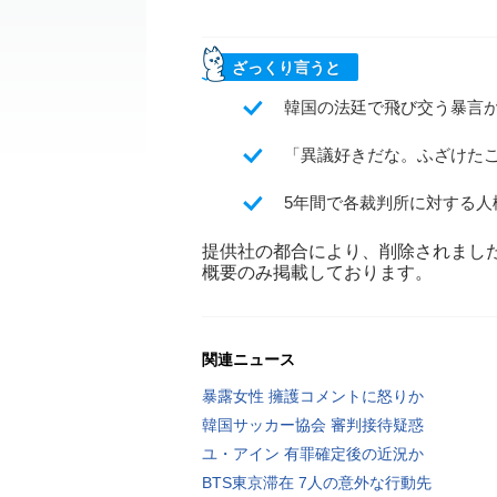
ざっくり言うと
韓国の法廷で飛び交う暴言
「異議好きだな。ふざけた
5年間で各裁判所に対する人
提供社の都合により、削除されまし
概要のみ掲載しております。
関連ニュース
暴露女性 擁護コメントに怒りか
韓国サッカー協会 審判接待疑惑
ユ・アイン 有罪確定後の近況か
BTS東京滞在 7人の意外な行動先