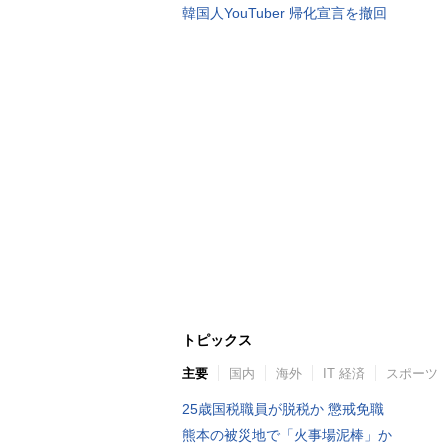
韓国人YouTuber 帰化宣言を撤回
トピックス
主要
国内
海外
IT 経済
スポーツ
25歳国税職員が脱税か 懲戒免職
熊本の被災地で「火事場泥棒」か