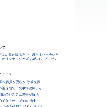
らせ
『あの星が降る丘で、君とまた出会いた
』オリジナルグッズを3名様にプレゼン
ニュース
歳国税職員が脱税か 懲戒免職
の被災地で「火事場泥棒」か
郵便のシステム障害が解消
泊で女性死亡 遺族の胸中
で19歳女性死亡 線路に侵入?