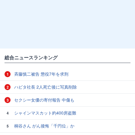
総合ニュースランキング
斉藤慎二被告 懲役7年を求刑
1
ハビタ社長 2人死亡後に写真削除
2
セクシー女優の寄付報告 中傷も
3
シャインマスカット約400房盗難
4
桐谷さん がん後悔「千円位」か
5