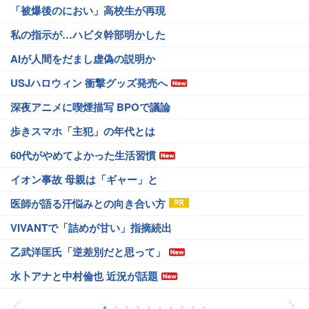
「被爆後のにおい」高校生が再現
私の指示が…ハビタ幹部明かした
AIが人間をだまし虚偽の説明か
USJハロウィン 衝撃グッズ発売へ
深夜アニメに喫煙描写 BPOで議論
歩きスマホ「主犯」の年代とは
60代がやめてよかった生活習慣
イオン事故 母親は「ギャー」と
医師が語る汗悩みとの向き合い方
VIVANTで「詰めが甘い」指摘続出
乙武洋匡氏「逆差別だと思って」
水卜アナと中村倫也 近況が話題