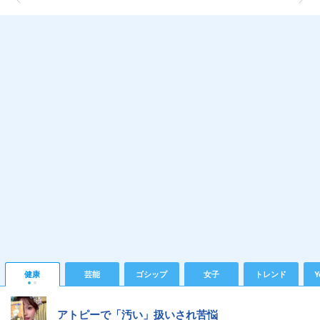
健康
芸能
ゴシップ
女子
トレンド
Y
アトピーで「汚い」扱いされ苦悩