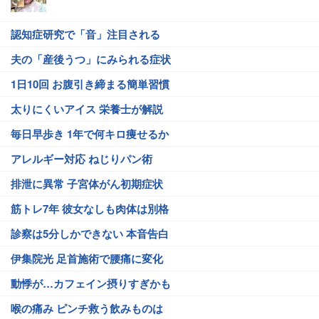
認知症研究で「音」注目される
夫の「産後うつ」にみられる症状
1日10回 お腹引き締まる簡単習慣
太りにくいアイス 栄養士が解説
毎日早歩き 1年で何キロ痩せるか
アレルギー対応 ねじりパン術
排泄に異常 子宮体がん初期症状
筋トレ7年 彼女なしも肉体は別格
診察は5分しかできない 本音告白
伊集院光 足首施術で腰痛に変化
動悸が…カフェイン摂りすぎかも
喉の痛み ピンチ救う飲みものは