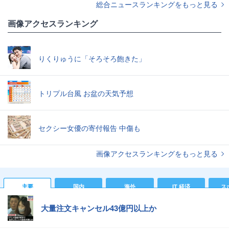
総合ニュースランキングをもっと見る
画像アクセスランキング
りくりゅうに「そろそろ飽きた」
トリプル台風 お盆の天気予想
セクシー女優の寄付報告 中傷も
画像アクセスランキングをもっと見る
主要
国内
海外
IT 経済
ス
大量注文キャンセル43億円以上か