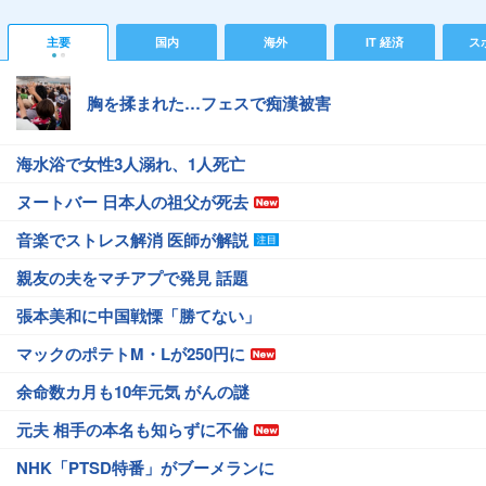
主要
国内
海外
IT 経済
ス
胸を揉まれた…フェスで痴漢被害
海水浴で女性3人溺れ、1人死亡
ヌートバー 日本人の祖父が死去
音楽でストレス解消 医師が解説
親友の夫をマチアプで発見 話題
張本美和に中国戦慄「勝てない」
マックのポテトM・Lが250円に
余命数カ月も10年元気 がんの謎
元夫 相手の本名も知らずに不倫
NHK「PTSD特番」がブーメランに