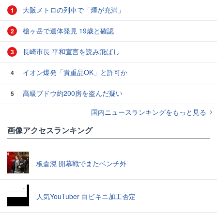
大阪メトロの列車で「煙が充満」
1
槍ヶ岳で遺体発見 19歳と確認
2
長崎市長 平和宣言を読み飛ばし
3
イオン爆発「貴重品OK」と許可か
4
高級ブドウ約200房を盗んだ疑い
5
国内ニュースランキングをもっと見る
画像アクセスランキング
板倉滉 開幕戦でまたベンチ外
人気YouTuber 白ビキニ加工否定