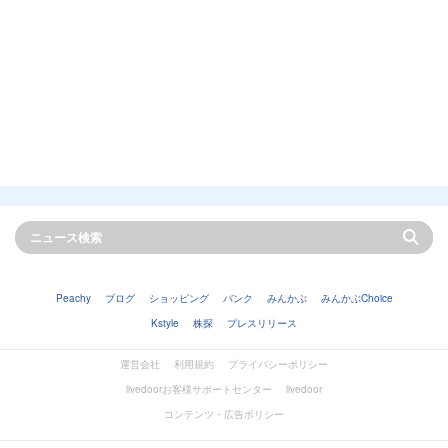
Peachy
ブログ
ショッピング
バンク
みんかぶ
みんかぶChoice
Kstyle
株探
プレスリリース
運営会社
利用規約
プライバシーポリシー
livedoorお客様サポートセンター
livedoor
コンテンツ・広告ポリシー