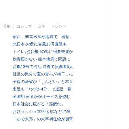
芸能
ゴシップ
女子
トレンド
宿命…99歳医師が地震で「覚悟」
北日本 お盆に台風15号直撃も
トイレだけ利用の客に強要未遂か
物資届かない 熊本地震で問題に
台風13号で混乱 沖縄で負傷者5人
社長の気分で夏の賞与が梅干しに
子孫の帰省が「しんどい」と本音
出廷も「わずか4分」で退廷一幕
全国初 何者かがオービスを盗む
日本社会に広がる「孫疲れ」
お盆ラッシュ本格化 駅など混雑
「ゆで太郎」の大卒初任給が衝撃