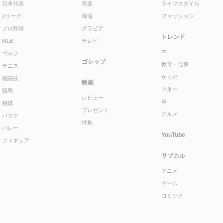
日本代表
音楽
ライフスタイル
Jリーグ
韓流
ファッション
プロ野球
グラビア
トレンド
MLB
テレビ
本
ゴルフ
ゴシップ
教育・仕事
テニス
からだ
格闘技
映画
マネー
競馬
レビュー
車
相撲
プレゼント
グルメ
バスケ
特集
バレー
YouTube
フィギュア
サブカル
アニメ
ゲーム
コミック