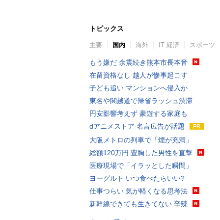
トピックス
主要
国内
海外
IT 経済
スポーツ
もう嫌だ 余震続き熊本市長本音
在留資格なし 越人が惨事起こす
子ども追い マンションへ侵入か
東名や関越道で帰省ラッシュ渋滞
円安影響考えず 豪遊する家庭も
dアニメストア 名言広告が話題
大阪メトロの列車で「煙が充満」
総額120万円 豊胸した男性を直撃
医療現場で「イラッとした瞬間」
ヨーグルト いつ食べたらいい?
仕事つらい 気が軽くなる思考法
新幹線できても生きてない 辛辣