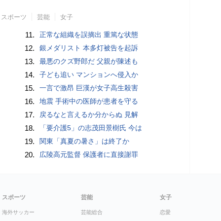
スポーツ
芸能
女子
11.
正常な組織を誤摘出 重篤な状態
12.
銀メダリスト 本多灯被告を起訴
13.
最悪のクズ野郎だ 父親が陳述も
14.
子ども追い マンションへ侵入か
15.
一言で激昂 巨漢が女子高生殺害
16.
地震 手術中の医師が患者を守る
17.
戻るなと言えるか分からぬ 見解
18.
「要介護5」の志茂田景樹氏 今は
19.
関東「真夏の暑さ」は終了か
20.
広陵高元監督 保護者に直接謝罪
スポーツ
芸能
女子
海外サッカー
芸能総合
恋愛