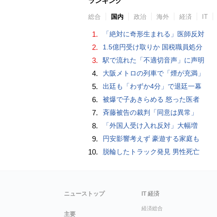
ランキング
総合
国内
政治
海外
経済
IT
1.
「絶対に奇形生まれる」医師反対
2.
1.5億円受け取りか 国税職員処分
3.
駅で流れた「不適切音声」に声明
4.
大阪メトロの列車で「煙が充満」
5.
出廷も「わずか4分」で退廷一幕
6.
被爆で子あきらめる 怒った医者
7.
斉藤被告の裁判「同意は異常」
8.
「外国人受け入れ反対」大幅増
9.
円安影響考えず 豪遊する家庭も
10.
脱輪したトラック発見 男性死亡
ニューストップ
IT 経済
経済総合
主要