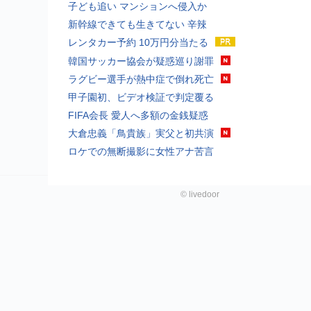
子ども追い マンションへ侵入か
新幹線できても生きてない 辛辣
レンタカー予約 10万円分当たる
韓国サッカー協会が疑惑巡り謝罪
ラグビー選手が熱中症で倒れ死亡
甲子園初、ビデオ検証で判定覆る
FIFA会長 愛人へ多額の金銭疑惑
大倉忠義「鳥貴族」実父と初共演
ロケでの無断撮影に女性アナ苦言
©
livedoor