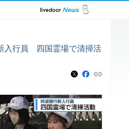
新入行員 四国霊場で清掃活