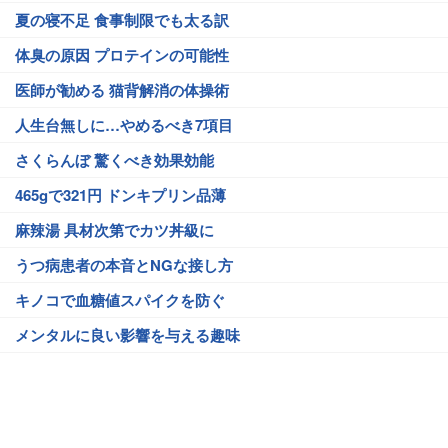
夏の寝不足 食事制限でも太る訳
体臭の原因 プロテインの可能性
医師が勧める 猫背解消の体操術
人生台無しに…やめるべき7項目
さくらんぼ 驚くべき効果効能
465gで321円 ドンキプリン品薄
麻辣湯 具材次第でカツ丼級に
うつ病患者の本音とNGな接し方
キノコで血糖値スパイクを防ぐ
メンタルに良い影響を与える趣味