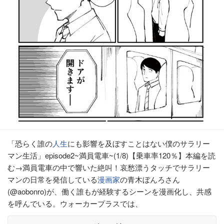
「恐らく誰の
人生
にも影響を及ぼすことはない僕のサラリー
マン生活」episode2~満員電車~(1/8)【乗車率120％】本編を読
む→満員電車の中で響いた絶叫！哀愁漂うタッチでサラリー
マンの日常を発信している
漫画家
の青木ぼんろさん
(@aobonro)が、働く誰もが経験するシーンを漫画化し、共感
を呼んでいる。ウォーカープラスでは、