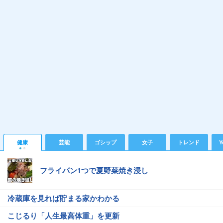
健康
芸能
ゴシップ
女子
トレンド
Y
フライパン1つで夏野菜焼き浸し
冷蔵庫を見れば貯まる家かわかる
こじるり「人生最高体重」を更新