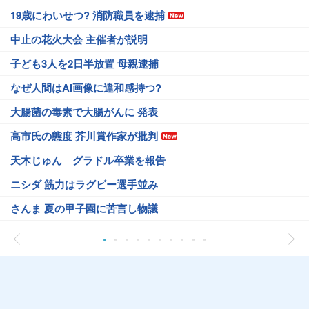
19歳にわいせつ? 消防職員を逮捕
中止の花火大会 主催者が説明
子ども3人を2日半放置 母親逮捕
なぜ人間はAI画像に違和感持つ?
大腸菌の毒素で大腸がんに 発表
高市氏の態度 芥川賞作家が批判
天木じゅん グラドル卒業を報告
ニシダ 筋力はラグビー選手並み
さんま 夏の甲子園に苦言し物議