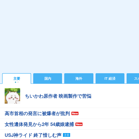
主要
国内
海外
IT 経済
ス
ちいかわ原作者 映画製作で苦悩
高市首相の発言に被爆者が批判
女性遺体発見から2年 54歳娘逮捕
USJ神ライド 終了惜しむ声