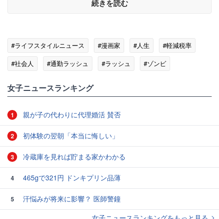
続きを読む
#ライフスタイルニュース
#漫画家
#人生
#軽減税率
#社会人
#通勤ラッシュ
#ラッシュ
#ゾンビ
女子ニュースランキング
親が子の代わりに代理婚活 賛否
1
初体験の翌朝「本当に悔しい」
2
冷蔵庫を見れば貯まる家かわかる
3
465gで321円 ドンキプリン品薄
4
汗悩みが将来に影響？ 医師警鐘
5
女子ニュースランキングをもっと見る