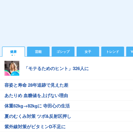
健康
芸能
ゴシップ
女子
トレンド
Y
「モテるためのヒント」326人に
容姿と寿命 28年追跡で見えた差
あたりめ 血糖値を上げない理由
体重62kg→82kgに 寺田心の生活
夏のむくみ対策 ツボ&反射区押し
紫外線対策がビタミンD不足に