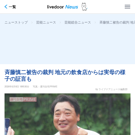
一覧
>
>
>
斉藤慎二被告の裁判 地
ニューストップ
芸能ニュース
芸能総合ニュース
斉藤慎二被告の裁判 地元の飲食店からは実母の様
子の証言も
2026年6月8日 18時30分
写真：週刊女性PRIME
by ライブドアニュース編集部