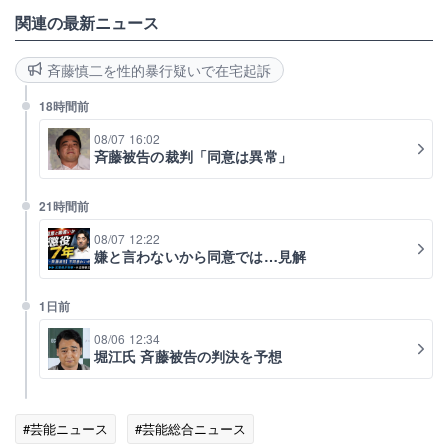
関連の最新ニュース
斉藤慎二を性的暴行疑いで在宅起訴
18時間前
08/07 16:02
斉藤被告の裁判「同意は異常」
21時間前
08/07 12:22
嫌と言わないから同意では…見解
1日前
08/06 12:34
堀江氏 斉藤被告の判決を予想
#芸能ニュース
#芸能総合ニュース