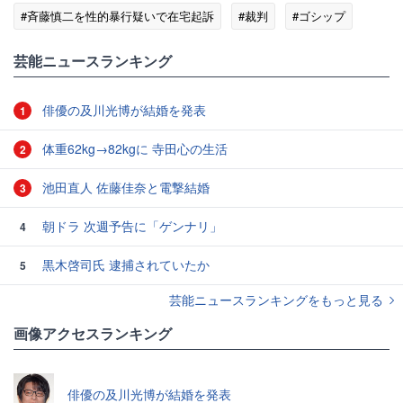
#斉藤慎二を性的暴行疑いで在宅起訴
#裁判
#ゴシップ
芸能ニュースランキング
俳優の及川光博が結婚を発表
1
体重62kg→82kgに 寺田心の生活
2
池田直人 佐藤佳奈と電撃結婚
3
朝ドラ 次週予告に「ゲンナリ」
4
黒木啓司氏 逮捕されていたか
5
芸能ニュースランキングをもっと見る
画像アクセスランキング
俳優の及川光博が結婚を発表