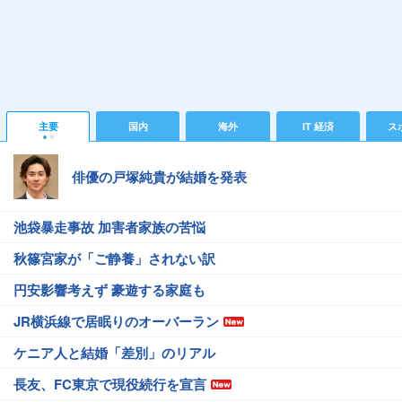
主要
国内
海外
IT 経済
ス
俳優の戸塚純貴が結婚を発表
池袋暴走事故 加害者家族の苦悩
秋篠宮家が「ご静養」されない訳
円安影響考えず 豪遊する家庭も
JR横浜線で居眠りのオーバーラン
ケニア人と結婚「差別」のリアル
長友、FC東京で現役続行を宣言