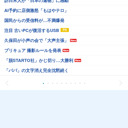
訪日米人が「日本の遺物」に感動
AI予約に店側激怒「もはやテロ」
国民からの受信料が…不満爆発
注目 古いPCが復活するUSB
久保田が小声の会で「大声主張」
プリキュア 撮影ルールを発表
「脱STARTO社」かじ切り…大勝利
「パパ」の文字消え完全沈黙続く