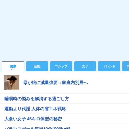
健康
芸能
ゴシップ
女子
トレンド
Y
母が娘に減量強要→家庭内別居へ
睡眠時の悩みを解消する過ごし方
運動より代謝 人体の省エネ戦略
大食い女子 46キロ体型の秘密
バランスボール毎日10分で20kg減