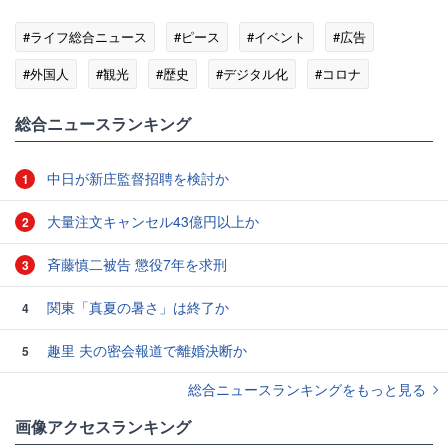
#ライフ総合ニュース
#ピース
#イベント
#広告
#外国人
#観光
#歴史
#デジタル化
#コロナ
総合ニュースランキング
中日が新庄監督招聘を検討か
1
大量注文キャンセル43億円以上か
2
斉藤慎二被告 懲役7年を求刑
3
関東「真夏の暑さ」は終了か
4
趣里 夫の密会報道で離婚決断か
5
総合ニュースランキングをもっと見る
画像アクセスランキング