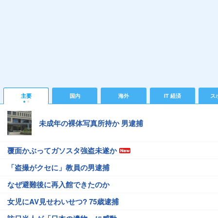
主要
国内
海外
IT 経済
ス
未成年の裸体写真所持か 男逮捕
覆面かぶってガソスタ強盗未遂か
「盗撮がクセに」教員の男逮捕
なぜ避難後に再入館できたのか
女児にAV見せわいせつ? 75歳逮捕