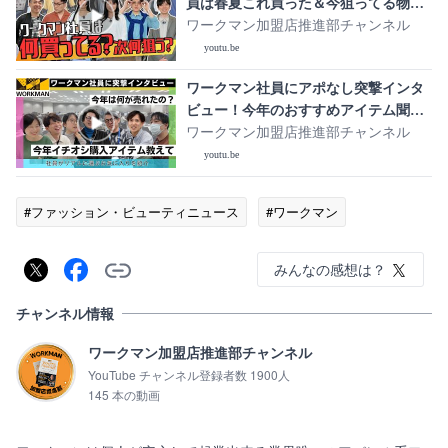
員は春夏これ買った＆今狙ってる物が
意外すぎ！
ワークマン加盟店推進部チャンネル
youtu.be
ワークマン社員にアポなし突撃インタ
ビュー！今年のおすすめアイテム聞い
てみたらまさかの・・・。
ワークマン加盟店推進部チャンネル
youtu.be
#ファッション・ビューティニュース
#ワークマン
みんなの感想は？
チャンネル情報
ワークマン加盟店推進部チャンネル
YouTube チャンネル登録者数 1900人
145 本の動画