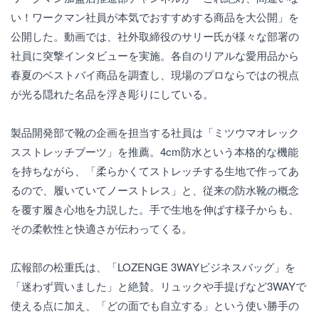
い！ワークマン社員が本気でおすすめする商品を大公開」を
公開した。動画では、社外取締役のサリー氏が様々な部署の
社員に突撃インタビューを実施。各自のリアルな愛用品から
春夏のベストバイ商品を調査し、現場のプロならではの視点
が光る隠れた名品を浮き彫りにしている。
製品開発部で靴の企画を担当する社員は「ミツウマオレック
スストレッチブーツ」を推薦。4cm防水という本格的な機能
を持ちながら、「柔らかくてストレッチする生地で作ってあ
るので、履いていてノーストレス」と、従来の防水靴の概念
を覆す履き心地を力説した。手で生地を伸ばす様子からも、
その柔軟性と快適さが伝わってくる。
広報部の松重氏は、「LOZENGE 3WAYビジネスバッグ」を
「迷わず買いました」と絶賛。リュックや手提げなど3WAYで
使える点に加え、「どの面でも自立する」という使い勝手の