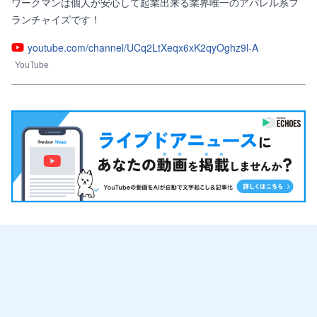
ワークマンは個人が安心して起業出来る業界唯一のアパレル系フ
ランチャイズです！
youtube.com/channel/UCq2LtXeqx6xK2qyOghz9l-A
YouTube