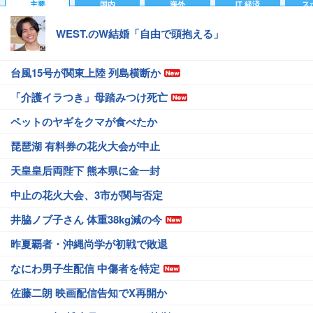
主要
国内
海外
IT 経済
ス
WEST.のW結婚「自由で頭抱える」
台風15号が関東上陸 列島横断か
「介護イラつき」母踏みつけ死亡
ペットのヤギをクマが食べたか
琵琶湖 有料券の花火大会が中止
天皇皇后両陛下 熊本県に金一封
中止の花火大会、3市が関与否定
井脇ノブ子さん 体重38kg減の今
昨夏覇者・沖縄尚学が初戦で敗退
なにわ男子生配信 中傷者を特定
佐藤二朗 映画配信告知でX再開か