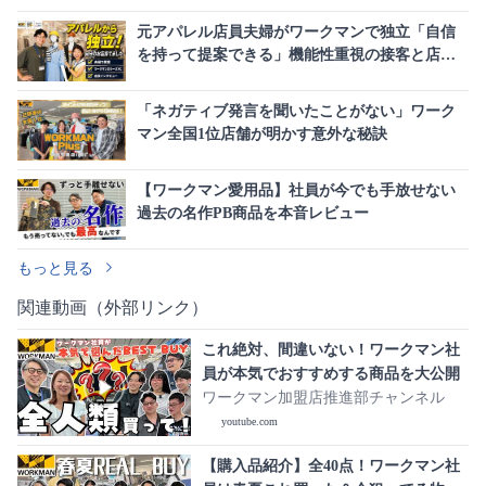
元アパレル店員夫婦がワークマンで独立「自信
を持って提案できる」機能性重視の接客と店舗
運営の哲学
「ネガティブ発言を聞いたことがない」ワーク
マン全国1位店舗が明かす意外な秘訣
【ワークマン愛用品】社員が今でも手放せない
過去の名作PB商品を本音レビュー
もっと見る
関連動画（外部リンク）
これ絶対、間違いない！ワークマン社
員が本気でおすすめする商品を大公開
ワークマン加盟店推進部チャンネル
youtube.com
【購入品紹介】全40点！ワークマン社