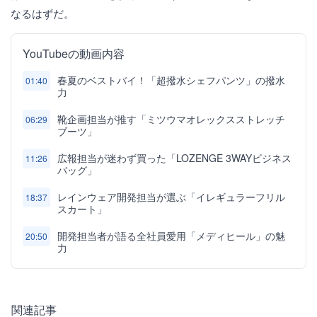
なるはずだ。
YouTubeの動画内容
春夏のベストバイ！「超撥水シェフパンツ」の撥水
01:40
力
靴企画担当が推す「ミツウマオレックスストレッチ
06:29
ブーツ」
広報担当が迷わず買った「LOZENGE 3WAYビジネス
11:26
バッグ」
レインウェア開発担当が選ぶ「イレギュラーフリル
18:37
スカート」
開発担当者が語る全社員愛用「メディヒール」の魅
20:50
力
関連記事