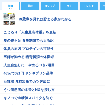
健康
芸能
ゴシップ
女子
トレンド
Y
冷蔵庫を見れば貯まる家かわかる
こじるり「人生最高体重」を更新
夏の寝不足 食事制限でも太る訳
体臭の原因 プロテインの可能性
医師が勧める 猫背解消の体操術
人生台無しに…やめるべき7項目
465gで321円 ドンキプリン品薄
麻辣湯 具材次第でカツ丼級に
うつ病患者の本音とNGな接し方
キノコで血糖値スパイクを防ぐ