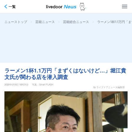
一覧
>
>
>
ラーメン1杯1.1万円
ニューストップ
芸能ニュース
芸能総合ニュース
ラーメン1杯1.1万円「まずくはないけど…」堀江貴
文氏が関わる店を潜入調査
2026年6月8日 16時31分
写真：Smart FLASH
by ライブドアニュース編集部