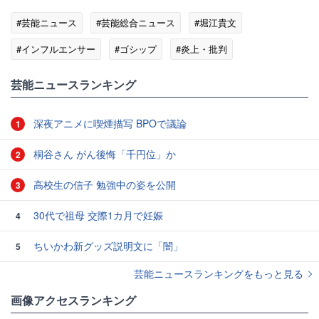
#芸能ニュース
#芸能総合ニュース
#堀江貴文
#インフルエンサー
#ゴシップ
#炎上・批判
#エンタメ・芸能ニュース
芸能ニュースランキング
深夜アニメに喫煙描写 BPOで議論
1
桐谷さん がん後悔「千円位」か
2
高校生の信子 勉強中の姿を公開
3
30代で祖母 交際1カ月で妊娠
4
ちいかわ新グッズ説明文に「闇」
5
芸能ニュースランキングをもっと見る
画像アクセスランキング