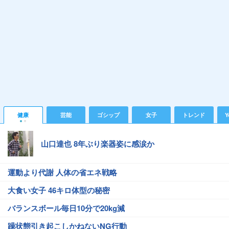
健康
芸能
ゴシップ
女子
トレンド
Y
山口達也 8年ぶり楽器姿に感涙か
運動より代謝 人体の省エネ戦略
大食い女子 46キロ体型の秘密
バランスボール毎日10分で20kg減
躁状態引き起こしかねないNG行動