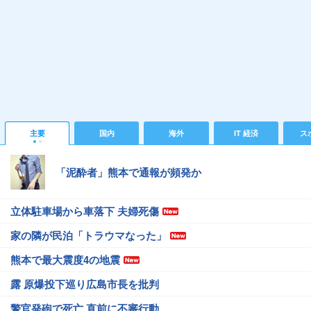
主要
国内
海外
IT 経済
ス
「泥酔者」熊本で通報が頻発か
立体駐車場から車落下 夫婦死傷
家の隣が民泊「トラウマなった」
熊本で最大震度4の地震
露 原爆投下巡り広島市長を批判
警官発砲で死亡 直前に不審行動