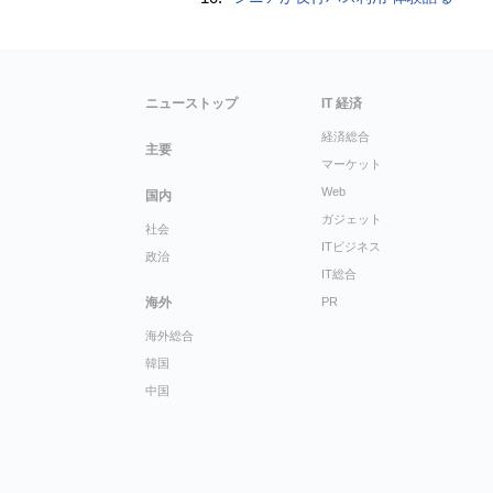
ニューストップ
IT 経済
経済総合
主要
マーケット
Web
国内
ガジェット
社会
ITビジネス
政治
IT総合
海外
PR
海外総合
韓国
中国