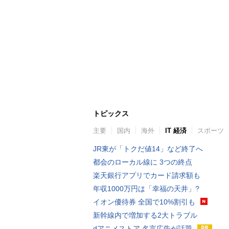
トピックス
主要
国内
海外
IT 経済
スポーツ
JR東が「トクだ値14」など終了へ
都会のローカル線に 3つの終点
楽天銀行アプリでカード請求額も
年収1000万円は「幸福の天井」?
イオン優待券 全国で10%割引も
新幹線内で増加する2大トラブル
dアニメストア 名言広告が話題