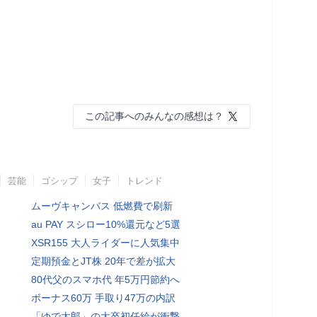
この記事へのみんなの感想は？
芸能
ゴシップ
女子
トレンド
ムーヴキャンバス 低燃費で刷新
au PAY スシロー10%還元など5選
XSR155 大人ライダーに人気集中
定期預金とJT株 20年で差が拡大
80代父のスマホ代 年5万円節約へ
ボーナス60万 手取り47万の内訳
「ゆで太郎」の大卒初任給が衝撃