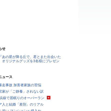
らせ
『あの星が降る丘で、君とまた出会いた
』オリジナルグッズを3名様にプレゼン
ニュース
暴走事故 加害者家族の苦悩
宮家が「ご静養」されない訳
横浜線で居眠りのオーバーラン
ア人と結婚「差別」のリアル
も追い マンションへ侵入か