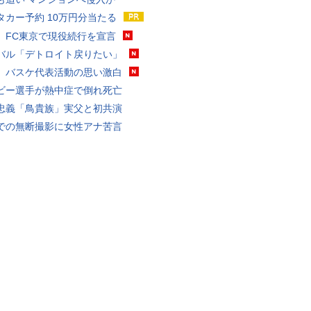
タカー予約 10万円分当たる
、FC東京で現役続行を宣言
バル「デトロイト戻りたい」
、バスケ代表活動の思い激白
ビー選手が熱中症で倒れ死亡
忠義「鳥貴族」実父と初共演
での無断撮影に女性アナ苦言