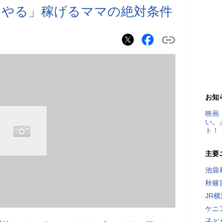
てやる」稼げるママの絶対条件
お知
映画
い。
ト！
主要
池袋
秋篠
JR
ケニ
子ど