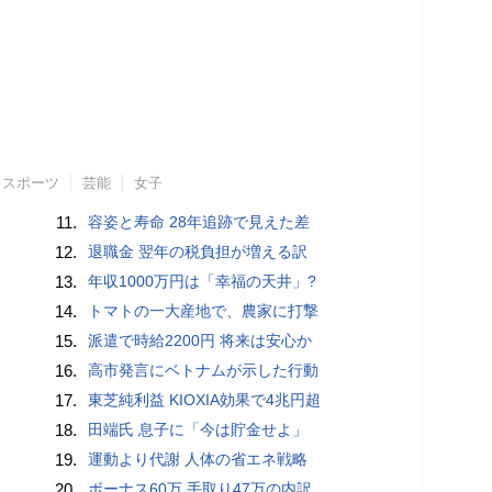
スポーツ
芸能
女子
11.
容姿と寿命 28年追跡で見えた差
12.
退職金 翌年の税負担が増える訳
13.
年収1000万円は「幸福の天井」?
14.
トマトの一大産地で、農家に打撃
15.
派遣で時給2200円 将来は安心か
16.
高市発言にベトナムが示した行動
17.
東芝純利益 KIOXIA効果で4兆円超
18.
田端氏 息子に「今は貯金せよ」
19.
運動より代謝 人体の省エネ戦略
20.
ボーナス60万 手取り47万の内訳