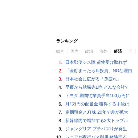
ランキング
総合
国内
政治
海外
経済
IT
1.
日本郵便シス障 荷物受け取れず
2.
「金貯まったら即投資」NGな理由
3.
日本社会に広がる「孫疲れ」
4.
早慶から就職先1位 どんな会社?
5.
トヨタ 期間従業員手当100万円に
6.
月1万円の配当金 獲得する手段は
7.
定期預金とJT株 20年で差が拡大
8.
新幹線内で増加する2大トラブル
9.
ジャングリア プチバズりが発生
10.
シニアが夜行バス利用 体験語る