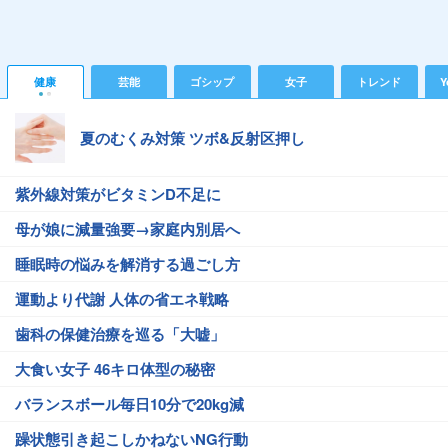
健康
芸能
ゴシップ
女子
トレンド
Y
夏のむくみ対策 ツボ&反射区押し
紫外線対策がビタミンD不足に
母が娘に減量強要→家庭内別居へ
睡眠時の悩みを解消する過ごし方
運動より代謝 人体の省エネ戦略
歯科の保健治療を巡る「大嘘」
大食い女子 46キロ体型の秘密
バランスボール毎日10分で20kg減
躁状態引き起こしかねないNG行動