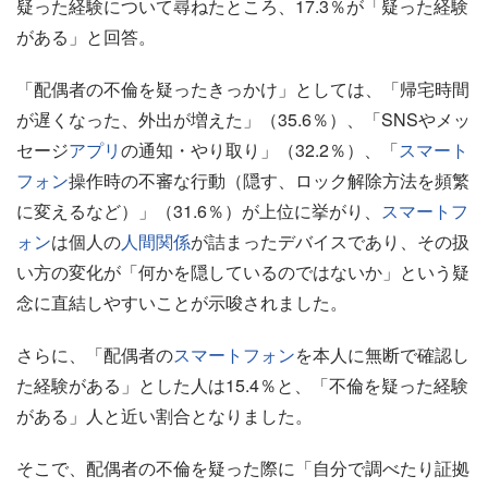
疑った経験について尋ねたところ、17.3％が「疑った経験
がある」と回答。
「配偶者の不倫を疑ったきっかけ」としては、「帰宅時間
が遅くなった、外出が増えた」（35.6％）、「SNSやメッ
セージ
アプリ
の通知・やり取り」（32.2％）、「
スマート
フォン
操作時の不審な行動（隠す、ロック解除方法を頻繁
に変えるなど）」（31.6％）が上位に挙がり、
スマートフ
ォン
は個人の
人間関係
が詰まったデバイスであり、その扱
い方の変化が「何かを隠しているのではないか」という疑
念に直結しやすいことが示唆されました。
さらに、「配偶者の
スマートフォン
を本人に無断で確認し
た経験がある」とした人は15.4％と、「不倫を疑った経験
がある」人と近い割合となりました。
そこで、配偶者の不倫を疑った際に「自分で調べたり証拠