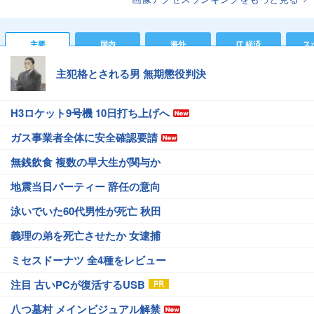
主要
国内
海外
IT 経済
ス
主犯格とされる男 無期懲役判決
H3ロケット9号機 10日打ち上げへ
ガス事業者全体に安全確認要請
無銭飲食 複数の早大生が関与か
地震当日パーティー 辞任の意向
泳いでいた60代男性が死亡 秋田
義理の弟を死亡させたか 女逮捕
ミセスドーナツ 全4種をレビュー
注目 古いPCが復活するUSB
八つ墓村 メインビジュアル解禁