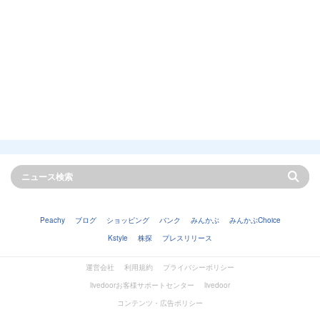
Peachy
ブログ
ショッピング
バンク
みんかぶ
みんかぶChoice
Kstyle
株探
プレスリリース
運営会社
利用規約
プライバシーポリシー
livedoorお客様サポートセンター
livedoor
コンテンツ・広告ポリシー