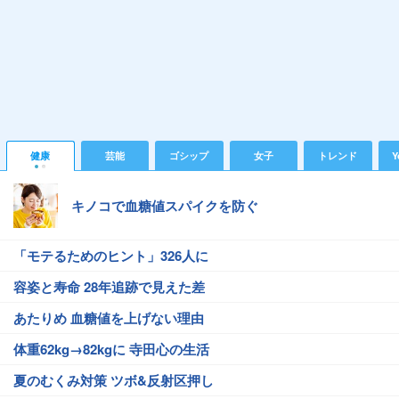
健康
芸能
ゴシップ
女子
トレンド
Y
キノコで血糖値スパイクを防ぐ
「モテるためのヒント」326人に
容姿と寿命 28年追跡で見えた差
あたりめ 血糖値を上げない理由
体重62kg→82kgに 寺田心の生活
夏のむくみ対策 ツボ&反射区押し