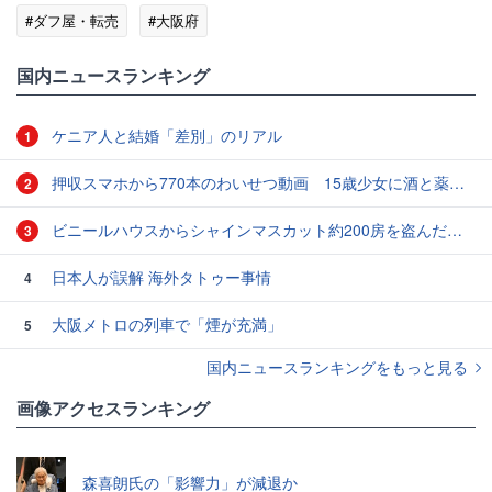
#ダフ屋・転売
#大阪府
国内ニュースランキング
ケニア人と結婚「差別」のリアル
1
押収スマホから770本のわいせつ動画 15歳少女に酒と薬飲ませ性的暴行か 54歳男を再逮捕 「薬もありますよ」とSNSで誘い出し
2
ビニールハウスからシャインマスカット約200房を盗んだ疑い ネットで販売か 無職の男（42）逮捕 岡山県警
3
日本人が誤解 海外タトゥー事情
4
大阪メトロの列車で「煙が充満」
5
国内ニュースランキングをもっと見る
画像アクセスランキング
森喜朗氏の「影響力」が減退か