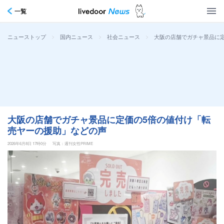
一覧
>
>
>
大阪の店舗でガチャ景品に
ニューストップ
国内ニュース
社会ニュース
大阪の店舗でガチャ景品に定価の5倍の値付け「転
売ヤーの援助」などの声
2026年6月8日 17時0分
写真：週刊女性PRIME