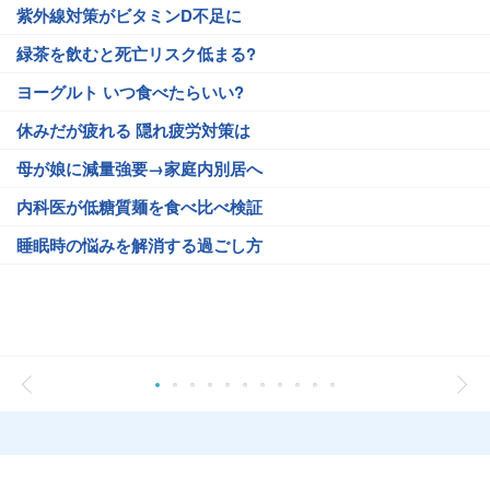
紫外線対策がビタミンD不足に
緑茶を飲むと死亡リスク低まる?
ヨーグルト いつ食べたらいい?
休みだが疲れる 隠れ疲労対策は
母が娘に減量強要→家庭内別居へ
内科医が低糖質麺を食べ比べ検証
睡眠時の悩みを解消する過ごし方