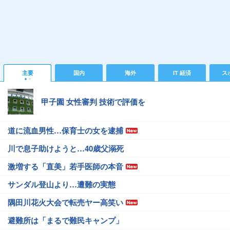
主要
国内
海外
IT 経済
ス
甲子園 女性審判 技術で評価を
道に流血男性…保育士の女を逮捕
川で息子助けようと…40歳父溺死
激増する「直美」若手医師の本音
サンダル登山より…遭難の実態
隅田川花火大会で転売ヤー高笑い
避難所は「まるで難民キャンプ」