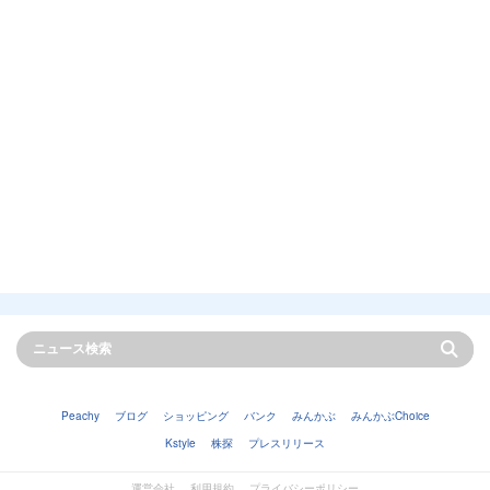
Peachy
ブログ
ショッピング
バンク
みんかぶ
みんかぶChoice
Kstyle
株探
プレスリリース
運営会社
利用規約
プライバシーポリシー