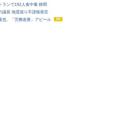
トランで192人食中毒 静岡
の議長 地震巡り不謹慎発言
竜也、「労務改善」アピール