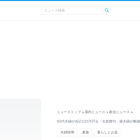
ニューストップ
国内ニュース
政治ニュース
>
>
>
60代夫婦が合計220万円を「生前贈与」娘夫婦が離
夫婦喧嘩
家族
暮らしとお金