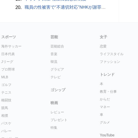
20.
職員の性被害で“不適切対応”NHKが謝罪 番組出演者から性被害受け休職…部署異動認めず、関係者処分なし
スポーツ
芸能
女子
海外サッカー
芸能総合
恋愛
日本代表
音楽
ライフスタイル
Jリーグ
韓流
ファッション
プロ野球
グラビア
トレンド
MLB
テレビ
本
ゴルフ
ゴシップ
教育・仕事
テニス
からだ
格闘技
映画
マネー
競馬
レビュー
車
相撲
プレゼント
グルメ
バスケ
特集
バレー
YouTube