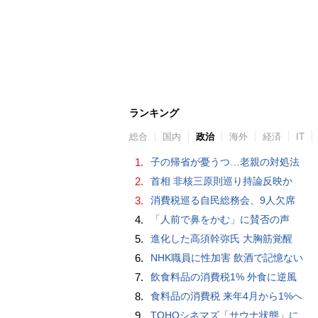
ランキング
総合
国内
政治
海外
経済
IT
1.
子の帰省が憂うつ…老親の対処法
2.
首相 非核三原則巡り持論反映か
3.
消費税巡る自民総務会、9人欠席
4.
「人前で鼻をかむ」に賛否の声
5.
進化した高須幹弥氏 大胸筋覚醒
6.
NHK職員に性加害 飲酒で記憶ない
7.
飲食料品の消費税1% 外食に逆風
8.
食料品の消費税 来年4月から1%へ
9.
TOHOシネマズ「サウナ状態」に