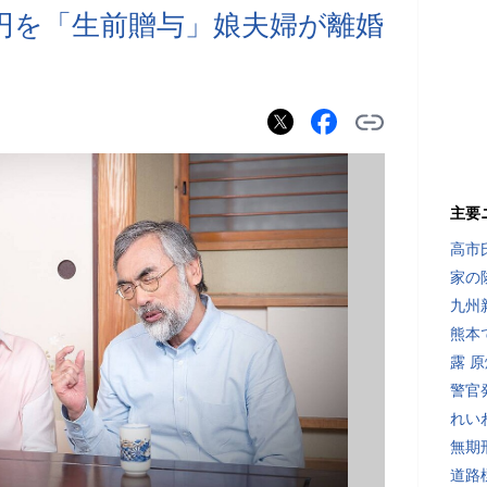
万円を「生前贈与」娘夫婦が離婚
主要
高市
家の
九州
熊本
露 
警官
れい
無期
道路