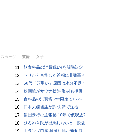
スポーツ
芸能
女子
11.
飲食料品の消費税1%を閣議決定
12.
ヘリから合掌した首相に非難轟々
13.
60代「頭重い」原因は水分不足?
14.
映画館がサウナ状態 取材も拒否
15.
食料品の消費税 2年限定で1%へ
16.
日本人練習生が詐欺 韓で送検
17.
集団暴行の主犯格 10年で仮釈放?
18.
ひろゆき氏が出馬しないと…懸念
19.
トランプ口座 格差に挑む新制度