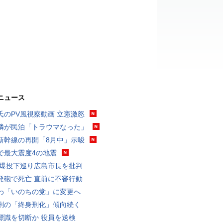
ニュース
氏のPV風視察動画 立憲激怒
隣が民泊「トラウマなった」
新幹線の再開「8月中」示唆
で最大震度4の地震
原爆投下巡り広島市長を批判
発砲で死亡 直前に不審行動
わ「いのちの党」に変更へ
刑の「終身刑化」傾向続く
標識を切断か 役員を送検