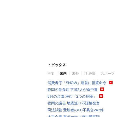
トピックス
主要
国内
海外
IT 経済
スポーツ
消費者庁「SNOW」運営に措置命令
静岡の飲食店で192人が食中毒
8月の台風 潜む「2つの危険」
福岡の議長 地震巡り不謹慎発言
司法試験 受験者のPC不具合247件
大手企業 夏ボーナス過去最高額