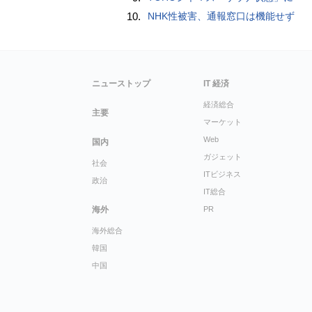
10.
NHK性被害、通報窓口は機能せず
ニューストップ
IT 経済
経済総合
主要
マーケット
Web
国内
ガジェット
社会
ITビジネス
政治
IT総合
海外
PR
海外総合
韓国
中国