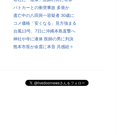
パトカーとの衝突事故 多発か
逃亡中の八田與一容疑者 30歳に
コメ価格「安くなる」見方強まる
台風13号、7日に沖縄本島直撃へ
神社や寺に液体 医師の男に判決
熊本市長が余震に本音 共感続々