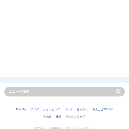
Peachy
ブログ
ショッピング
バンク
みんかぶ
みんかぶChoice
Kstyle
株探
プレスリリース
運営会社
利用規約
プライバシーポリシー