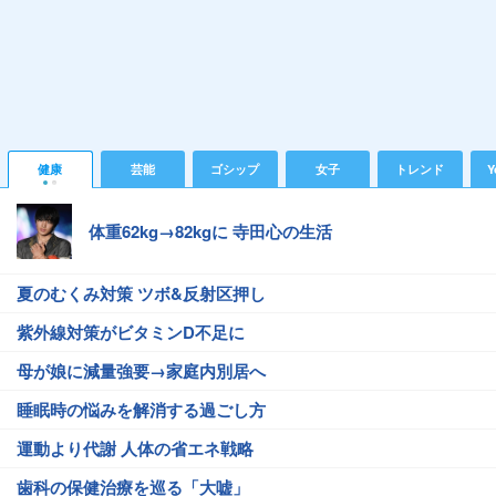
健康
芸能
ゴシップ
女子
トレンド
Y
体重62kg→82kgに 寺田心の生活
夏のむくみ対策 ツボ&反射区押し
紫外線対策がビタミンD不足に
母が娘に減量強要→家庭内別居へ
睡眠時の悩みを解消する過ごし方
運動より代謝 人体の省エネ戦略
歯科の保健治療を巡る「大嘘」