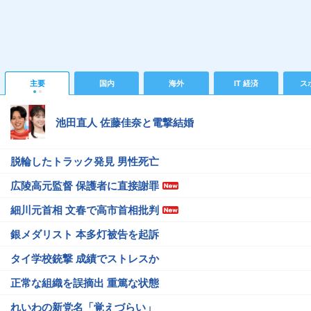
主要
国内
海外
IT 経済
ス
池田直人 佐藤佳奈と電撃結婚
脱輪したトラック発見 男性死亡
広陵高元監督 保護者に直接謝罪
細川元首相 文春で高市首相批判
銀メダリスト 本多灯被告を起訴
タイ学校銃撃 成績でストレスか
正常な組織を誤摘出 重篤な状態
れいわの新党名「覚えづらい」