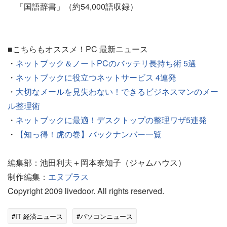
「国語辞書」（約54,000語収録）
■こちらもオススメ！PC 最新ニュース
・
ネットブック＆ノートPCのバッテリ長持ち術 5選
・
ネットブックに役立つネットサービス 4連発
・
大切なメールを見失わない！できるビジネスマンのメー
ル整理術
・
ネットブックに最適！デスクトップの整理ワザ5連発
・
【知っ得！虎の巻】バックナンバー一覧
編集部：池田利夫＋岡本奈知子（ジャムハウス）
制作編集：
エヌプラス
Copyright 2009 livedoor. All rights reserved.
#IT 経済ニュース
#パソコンニュース