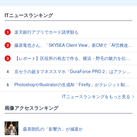
ITニュースランキング
楽天銀行アプリでカード請求額も
1
藤原竜也さん、「SKYSEA Client View」新CMで「AI労務改善」をアピール 働き方をAIが分析したら「すぐに休んで」と言われる？
2
【レポート】区役所の有志で作る、横浜・野毛の魅力を伝えるCM
3
京セラの超タフネススマホ「DuraForce PRO 2」はアクションカムとしても優秀
4
PhotoshopやIllustratorの生成AI「Firefly」がクレジット制を導入し有料プランでも画像生成枚数が制限されるように
5
ITニュースランキングをもっと見る
画像アクセスランキング
森喜朗氏の「影響力」が減退か