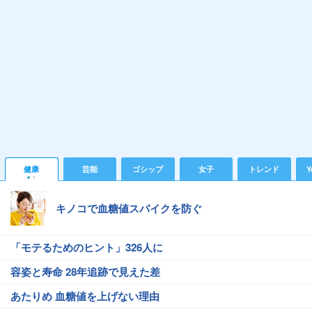
健康
芸能
ゴシップ
女子
トレンド
Y
キノコで血糖値スパイクを防ぐ
「モテるためのヒント」326人に
容姿と寿命 28年追跡で見えた差
あたりめ 血糖値を上げない理由