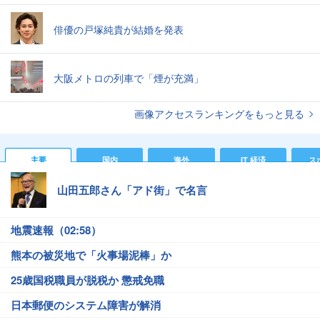
俳優の戸塚純貴が結婚を発表
大阪メトロの列車で「煙が充満」
画像アクセスランキングをもっと見る
主要
国内
海外
IT 経済
ス
山田五郎さん「アド街」で名言
地震速報（02:58）
熊本の被災地で「火事場泥棒」か
25歳国税職員が脱税か 懲戒免職
日本郵便のシステム障害が解消