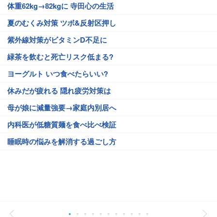
体重62kg→82kgに 寺田心の生活
夏のむくみ対策 ツボ&反射区押し
紫外線対策がビタミンD不足に
緑茶を飲むと死亡リスク低まる?
ヨーグルト いつ食べたらいい?
休みだが疲れる 隠れ疲労対策は
母が娘に減量強要→家庭内別居へ
内科医が低糖質麺を食べ比べ検証
睡眠時の悩みを解消する過ごし方