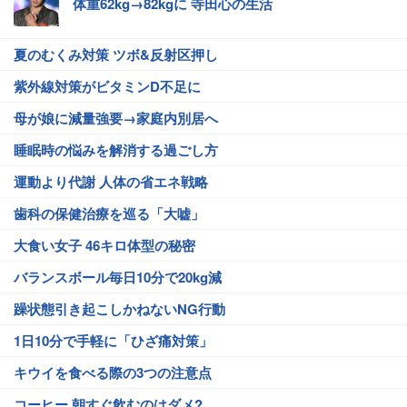
体重62kg→82kgに 寺田心の生活
夏のむくみ対策 ツボ&反射区押し
紫外線対策がビタミンD不足に
母が娘に減量強要→家庭内別居へ
睡眠時の悩みを解消する過ごし方
運動より代謝 人体の省エネ戦略
歯科の保健治療を巡る「大嘘」
大食い女子 46キロ体型の秘密
バランスボール毎日10分で20kg減
躁状態引き起こしかねないNG行動
1日10分で手軽に「ひざ痛対策」
キウイを食べる際の3つの注意点
コーヒー 朝すぐ飲むのはダメ?