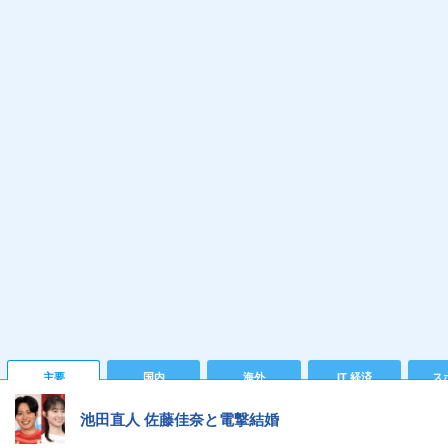
主要
国内
海外
IT 経済
ス
池田直人 佐藤佳奈と電撃結婚