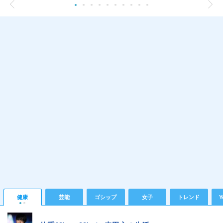
健康
芸能
ゴシップ
女子
トレンド
Y