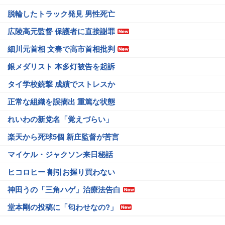
脱輪したトラック発見 男性死亡
広陵高元監督 保護者に直接謝罪
細川元首相 文春で高市首相批判
銀メダリスト 本多灯被告を起訴
タイ学校銃撃 成績でストレスか
正常な組織を誤摘出 重篤な状態
れいわの新党名「覚えづらい」
楽天から死球5個 新庄監督が苦言
マイケル・ジャクソン来日秘話
ヒコロヒー 割引お握り買わない
神田うの「三角ハゲ」治療法告白
堂本剛の投稿に「匂わせなの?」