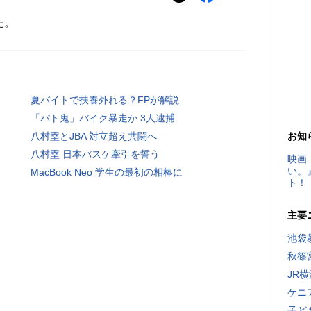
た。
夏バイトで扶養外れる？FPが解説
「パト鬼」バイク暴走か 3人逮捕
八村塁とJBA 対立超え共闘へ
お知
八村塁 日本バスケ牽引を誓う
映画
い。
MacBook Neo 学生の最初の相棒に
ト！
主要
池袋
秋篠
JR
ケニ
子ど