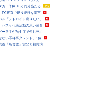
タカー予約 10万円分当たる
、FC東京で現役続行を宣言
バル「デトロイト戻りたい」
、バスケ代表活動の思い激白
ビー選手が熱中症で倒れ死亡
せない不祥事タレント」1位
忠義「鳥貴族」実父と初共演