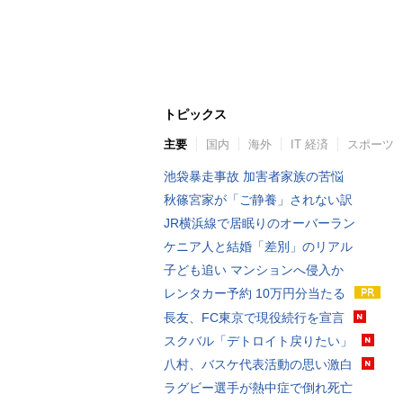
トピックス
主要
国内
海外
IT 経済
スポーツ
池袋暴走事故 加害者家族の苦悩
秋篠宮家が「ご静養」されない訳
JR横浜線で居眠りのオーバーラン
ケニア人と結婚「差別」のリアル
子ども追い マンションへ侵入か
レンタカー予約 10万円分当たる
長友、FC東京で現役続行を宣言
スクバル「デトロイト戻りたい」
八村、バスケ代表活動の思い激白
ラグビー選手が熱中症で倒れ死亡