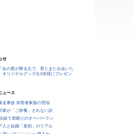
らせ
『あの星が降る丘で、君とまた出会いた
』オリジナルグッズを3名様にプレゼン
ニュース
暴走事故 加害者家族の苦悩
宮家が「ご静養」されない訳
横浜線で居眠りのオーバーラン
ア人と結婚「差別」のリアル
も追い マンションへ侵入か