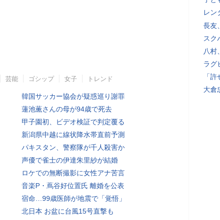
レン
長友
スク
八村
ラグ
「許
芸能
ゴシップ
女子
トレンド
大倉
韓国サッカー協会が疑惑巡り謝罪
蓮池薫さんの母が94歳で死去
甲子園初、ビデオ検証で判定覆る
新潟県中越に線状降水帯直前予測
パキスタン、警察隊が千人殺害か
声優で雀士の伊達朱里紗が結婚
ロケでの無断撮影に女性アナ苦言
音楽P・蔦谷好位置氏 離婚を公表
宿命…99歳医師が地震で「覚悟」
北日本 お盆に台風15号直撃も