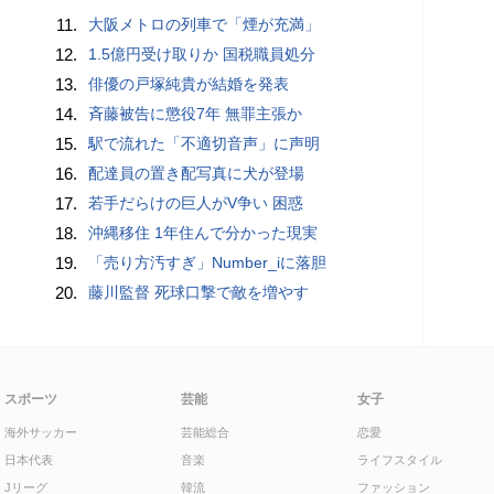
11.
大阪メトロの列車で「煙が充満」
12.
1.5億円受け取りか 国税職員処分
13.
俳優の戸塚純貴が結婚を発表
14.
斉藤被告に懲役7年 無罪主張か
15.
駅で流れた「不適切音声」に声明
16.
配達員の置き配写真に犬が登場
17.
若手だらけの巨人がV争い 困惑
18.
沖縄移住 1年住んで分かった現実
19.
「売り方汚すぎ」Number_iに落胆
20.
藤川監督 死球口撃で敵を増やす
スポーツ
芸能
女子
海外サッカー
芸能総合
恋愛
日本代表
音楽
ライフスタイル
Jリーグ
韓流
ファッション