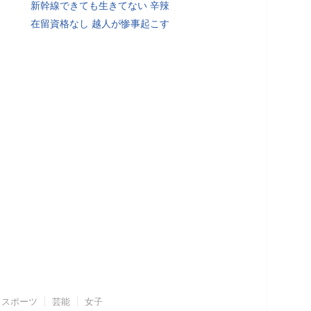
新幹線できても生きてない 辛辣
在留資格なし 越人が惨事起こす
スポーツ
芸能
女子