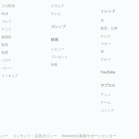
プロ野球
グラビア
トレンド
MLB
テレビ
本
ゴルフ
ゴシップ
教育・仕事
テニス
からだ
格闘技
映画
マネー
競馬
レビュー
車
相撲
プレゼント
グルメ
バスケ
特集
バレー
YouTube
フィギュア
サブカル
アニメ
ゲーム
コミック
リシー
コンテンツ・広告ポリシー
livedoorお客様サポートセンター