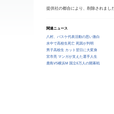
提供社の都合により、削除されまし
関連ニュース
八村、バスケ代表活動の思い激白
水中で高校生死亡 死因が判明
男子高校生 カット翌日に大変身
宮市亮 マンガが支えた選手人生
鹿島VS横浜M 国立6万人の開幕戦