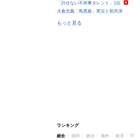
「許せない不祥事タレント」1位
大倉忠義「鳥貴族」実父と初共演
もっと見る
ランキング
総合
国内
政治
海外
経済
IT