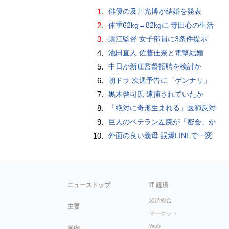
1.
俳優の及川光博が結婚を発表
2.
体重62kg→82kgに 寺田心の生活
3.
須江監督 女子部員に3条件提示
4.
池田直人 佐藤佳奈と電撃結婚
5.
中日が新庄監督招聘を検討か
6.
朝ドラ 次週予告に「ゲンナリ」
7.
黒木啓司氏 逮捕されていたか
8.
「絶対に奇形生まれる」医師反対
9.
巨人のベテラン左腕が「密会」か
10.
外面の良い義母 誤爆LINEで一変
ニューストップ
IT 経済
経済総合
主要
マーケット
Web
国内