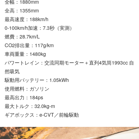
全幅：1880mm
全高：1355mm
最高速度：188km/h
0-100km/h加速：7.3秒（実測）
燃費：28.7km/L
CO2排出量：117g/km
車両重量：1480kg
パワートレイン：交流同期モーター＋直列4気筒1993cc 自
然吸気
駆動用バッテリー：1.05kWh
使用燃料：ガソリン
最高出力：184ps
最大トルク：32.0kg-m
ギアボックス：e-CVT／前輪駆動