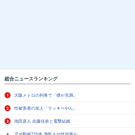
総合ニュースランキング
大阪メトロの列車で「煙が充満」
1
性被害者の友人「ラッキーやん」
2
池田直人 佐藤佳奈と電撃結婚
3
児ポ動画770本 酒飲ませ性加害か
4