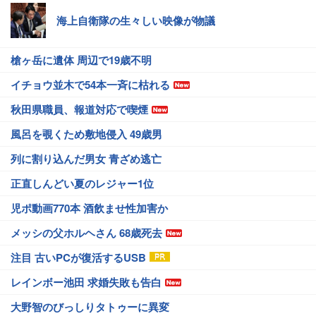
海上自衛隊の生々しい映像が物議
槍ヶ岳に遺体 周辺で19歳不明
イチョウ並木で54本一斉に枯れる
秋田県職員、報道対応で喫煙
風呂を覗くため敷地侵入 49歳男
列に割り込んだ男女 青ざめ逃亡
正直しんどい夏のレジャー1位
児ポ動画770本 酒飲ませ性加害か
メッシの父ホルヘさん 68歳死去
注目 古いPCが復活するUSB
レインボー池田 求婚失敗も告白
大野智のびっしりタトゥーに異変