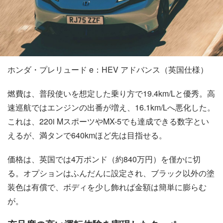
ホンダ・プレリュード e：HEV アドバンス（英国仕様）
燃費は、普段使いを想定した乗り方で19.4km/Lと優秀。高
速巡航ではエンジンの出番が増え、16.1km/Lへ悪化した。
これは、220i MスポーツやMX-5でも達成できる数字とい
えるが、満タンで640kmほど先は目指せる。
価格は、英国では4万ポンド（約840万円）を僅かに切
る。オプションはふんだんに設定され、ブラック以外の塗
装色は有償で、ボディを少し飾れば金額は簡単に膨らむ
が。