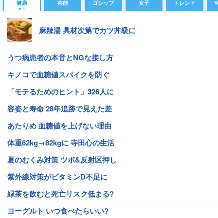
健康
芸能
ゴシップ
女子
トレンド
Y
麻辣湯 具材次第でカツ丼級に
うつ病患者の本音とNGな接し方
キノコで血糖値スパイクを防ぐ
「モテるためのヒント」326人に
容姿と寿命 28年追跡で見えた差
あたりめ 血糖値を上げない理由
体重62kg→82kgに 寺田心の生活
夏のむくみ対策 ツボ&反射区押し
紫外線対策がビタミンD不足に
緑茶を飲むと死亡リスク低まる?
ヨーグルト いつ食べたらいい?