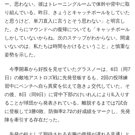
ー。思わない。彼はトレーニングルームで体幹や背中に取
り組んでいる。昨日、きょうとキャッチボールをしていた
と思うけど、単刀直入に言うとそう思わない」と明言し
た。さらにマウンドへの復帰についても「キャッチボール
しかしていないからね。次のステップがわからない。間違
いないのは、私たちは時間をかけるということ」と慎重な
姿勢を示した。
今季開幕から好投を見せていたグラスノーは、6日（同7
日）の敵地アストロズ戦に先発登板するも、2回の投球練
習中にベンチへ自ら異変を伝えて急きょ交代していた。そ
の後、8日（同9日）に背中下部のけいれんによりIL入りす
ることが球団から発表されている。離脱するまでは7試合
に登板して3勝0敗、防御率2.72の好成績をマークし、先発
陣を牽引する存在だった。
先発の柱として期待される右腕の復帰が遅れる見通しと