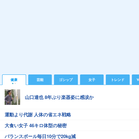
健康
芸能
ゴシップ
女子
トレンド
Y
山口達也 8年ぶり楽器姿に感涙か
運動より代謝 人体の省エネ戦略
大食い女子 46キロ体型の秘密
バランスボール毎日10分で20kg減