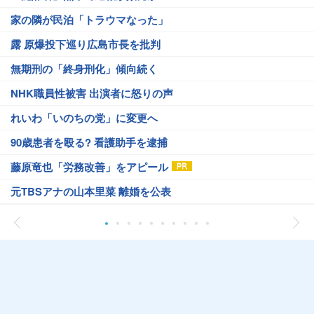
家の隣が民泊「トラウマなった」
露 原爆投下巡り広島市長を批判
無期刑の「終身刑化」傾向続く
NHK職員性被害 出演者に怒りの声
れいわ「いのちの党」に変更へ
90歳患者を殴る? 看護助手を逮捕
藤原竜也「労務改善」をアピール
元TBSアナの山本里菜 離婚を公表