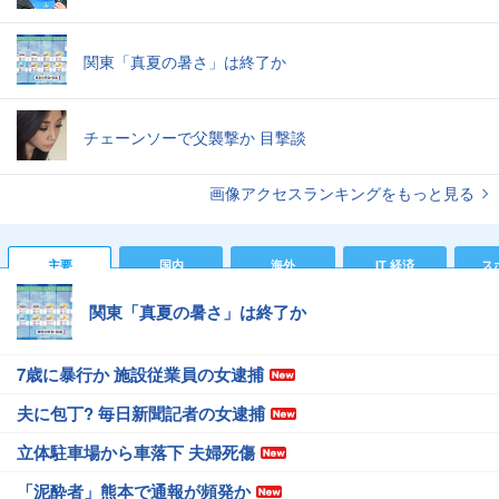
関東「真夏の暑さ」は終了か
チェーンソーで父襲撃か 目撃談
画像アクセスランキングをもっと見る
主要
国内
海外
IT 経済
ス
関東「真夏の暑さ」は終了か
7歳に暴行か 施設従業員の女逮捕
夫に包丁? 毎日新聞記者の女逮捕
立体駐車場から車落下 夫婦死傷
「泥酔者」熊本で通報が頻発か