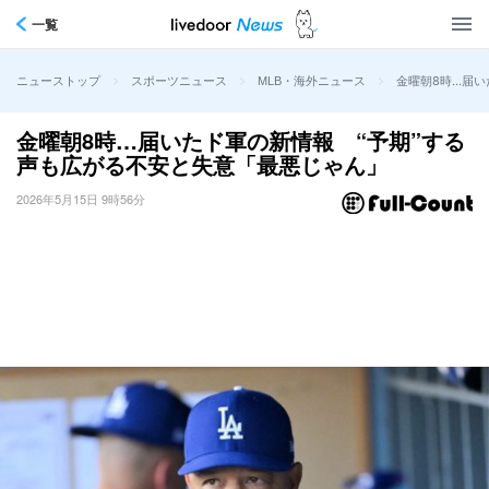
一覧
>
>
>
金曜朝8時…届い
ニューストップ
スポーツニュース
MLB・海外ニュース
金曜朝8時…届いたド軍の新情報 “予期”する
声も広がる不安と失意「最悪じゃん」
2026年5月15日 9時56分