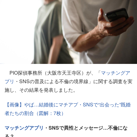
PIO探偵事務所（大阪市天王寺区）が、「
マッチングア
プリ
・SNSの普及による不倫の境界線」に関する調査を実
施し、その結果を発表しました。
【画像】やば…結婚後にマチアプ・SNSで“出会った”既婚
者たちの割合（図解：7枚）
マッチングアプリ
・SNSで異性とメッセージ…不倫にな
る？