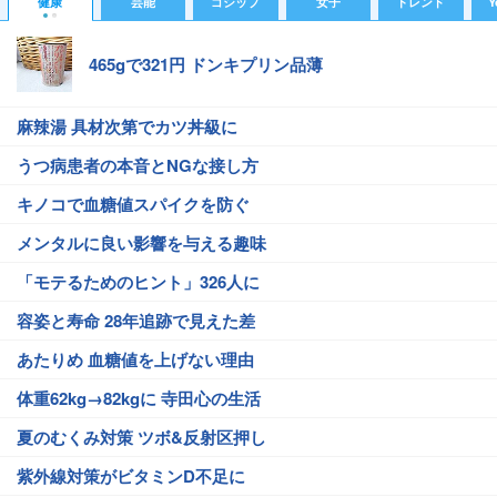
健康
芸能
ゴシップ
女子
トレンド
Y
465gで321円 ドンキプリン品薄
麻辣湯 具材次第でカツ丼級に
うつ病患者の本音とNGな接し方
キノコで血糖値スパイクを防ぐ
メンタルに良い影響を与える趣味
「モテるためのヒント」326人に
容姿と寿命 28年追跡で見えた差
あたりめ 血糖値を上げない理由
体重62kg→82kgに 寺田心の生活
夏のむくみ対策 ツボ&反射区押し
紫外線対策がビタミンD不足に