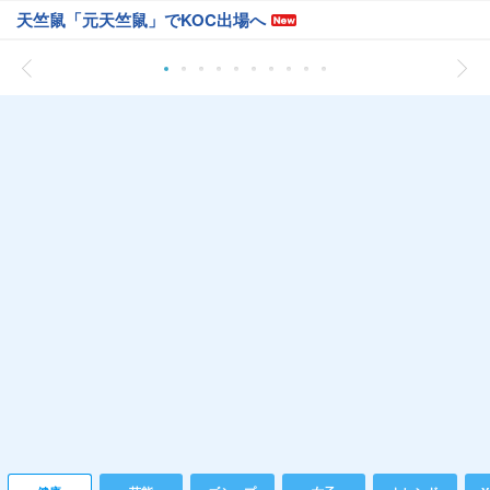
天竺鼠「元天竺鼠」でKOC出場へ