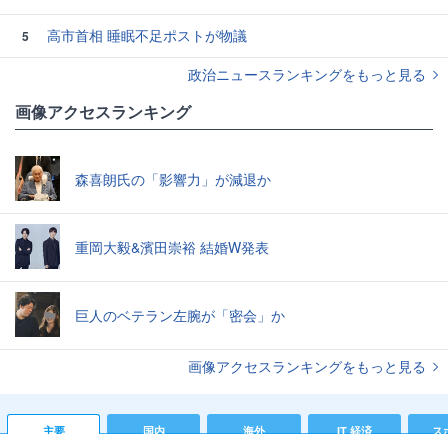
高市首相 睡眠不足ポストが物議
5
政治ニュースランキングをもっと見る
画像アクセスランキング
森喜朗氏の「影響力」が減退か
重岡大毅&濱田崇裕 結婚W発表
巨人のベテラン左腕が「密会」か
画像アクセスランキングをもっと見る
主要
国内
海外
IT 経済
ス