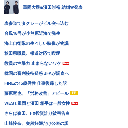
重岡大毅&濱田崇裕 結婚W発表
表参道でタクシーがビル突っ込む
台風16号が小笠原近海で発生
海上自衛隊の生々しい映像が物議
秋田県職員、報道対応で喫煙
教員の性暴力 止まらないワケ
韓国の審判接待疑惑 JFAが調査へ
FIREの45歳男性 仕事復帰した訳
藤原竜也、「労務改善」アピール
WEST.重岡と濱田 相手は一般女性
さらば森田、FX投資詐欺被害告白
山崎怜奈、突然妊娠だけ公表の訳