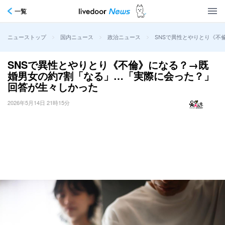
一覧
>
>
>
SNSで異性とやりとり《不
ニューストップ
国内ニュース
政治ニュース
SNSで異性とやりとり《不倫》になる？→既
婚男女の約7割「なる」…「実際に会った？」
回答が生々しかった
2026年5月14日 21時15分