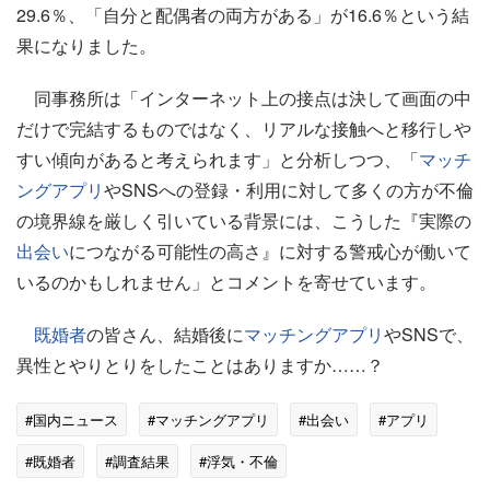
29.6％、「自分と配偶者の両方がある」が16.6％という結
果になりました。
同事務所は「インターネット上の接点は決して画面の中
だけで完結するものではなく、リアルな接触へと移行しや
すい傾向があると考えられます」と分析しつつ、「
マッチ
ングアプリ
やSNSへの登録・利用に対して多くの方が不倫
の境界線を厳しく引いている背景には、こうした『実際の
出会い
につながる可能性の高さ』に対する警戒心が働いて
いるのかもしれません」とコメントを寄せています。
既婚者
の皆さん、結婚後に
マッチングアプリ
やSNSで、
異性とやりとりをしたことはありますか……？
#国内ニュース
#マッチングアプリ
#出会い
#アプリ
#既婚者
#調査結果
#浮気・不倫