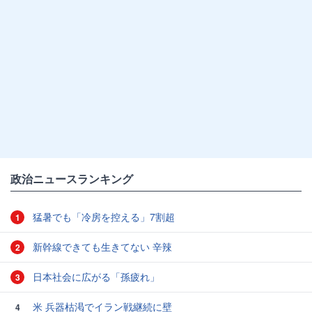
政治ニュースランキング
猛暑でも「冷房を控える」7割超
1
新幹線できても生きてない 辛辣
2
日本社会に広がる「孫疲れ」
3
米 兵器枯渇でイラン戦継続に壁
4