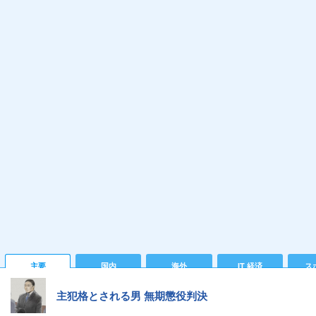
主要
国内
海外
IT 経済
ス
主犯格とされる男 無期懲役判決