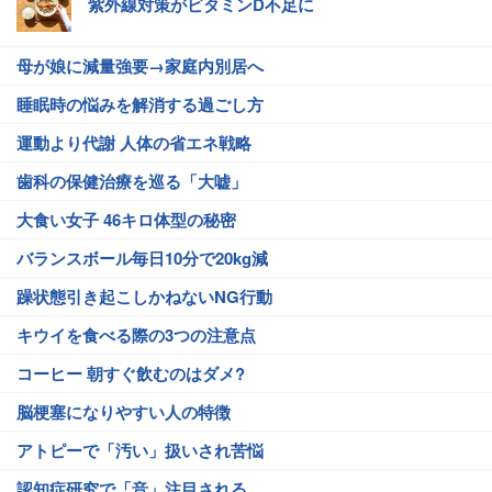
紫外線対策がビタミンD不足に
母が娘に減量強要→家庭内別居へ
睡眠時の悩みを解消する過ごし方
運動より代謝 人体の省エネ戦略
歯科の保健治療を巡る「大嘘」
大食い女子 46キロ体型の秘密
バランスボール毎日10分で20kg減
躁状態引き起こしかねないNG行動
キウイを食べる際の3つの注意点
コーヒー 朝すぐ飲むのはダメ?
脳梗塞になりやすい人の特徴
アトピーで「汚い」扱いされ苦悩
認知症研究で「音」注目される