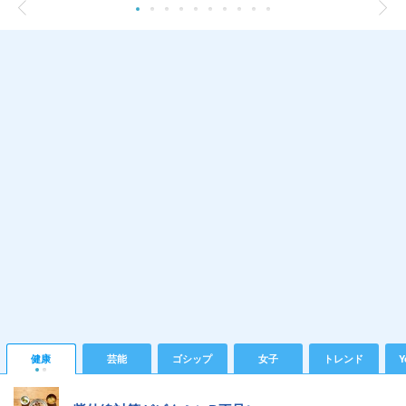
健康
芸能
ゴシップ
女子
トレンド
Y