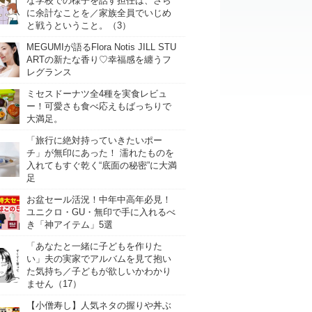
な学校での様子を話す担任は、さら
に余計なことを／家族全員でいじめ
と戦うということ。（3）
MEGUMIが語るFlora Notis JILL STU
ARTの新たな香り♡幸福感を纏うフ
レグランス
ミセスドーナツ全4種を実食レビュ
ー！可愛さも食べ応えもばっちりで
大満足。
「旅行に絶対持っていきたいポー
チ」が無印にあった！ 濡れたものを
入れてもすぐ乾く“底面の秘密”に大満
足
お盆セール活況！中年中高年必見！
ユニクロ・GU・無印で手に入れるべ
き「神アイテム」5選
「あなたと一緒に子どもを作りた
い」夫の実家でアルバムを見て抱い
た気持ち／子どもが欲しいかわかり
ません（17）
【小僧寿し】人気ネタの握りや丼ぶ