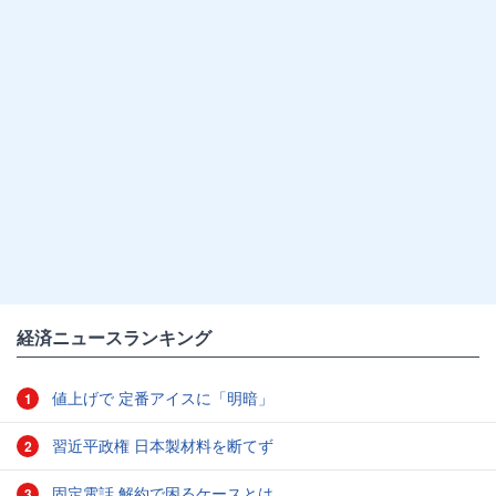
経済ニュースランキング
値上げで 定番アイスに「明暗」
1
習近平政権 日本製材料を断てず
2
固定電話 解約で困るケースとは
3