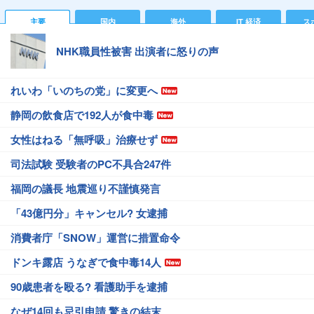
主要
国内
海外
IT 経済
ス
NHK職員性被害 出演者に怒りの声
れいわ「いのちの党」に変更へ
静岡の飲食店で192人が食中毒
女性はねる「無呼吸」治療せず
司法試験 受験者のPC不具合247件
福岡の議長 地震巡り不謹慎発言
「43億円分」キャンセル? 女逮捕
消費者庁「SNOW」運営に措置命令
ドンキ露店 うなぎで食中毒14人
90歳患者を殴る? 看護助手を逮捕
なぜ14回も忌引申請 驚きの結末