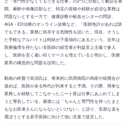
と「専門性がなくてもできる仕事」の2つに分類して解説を展
開。麻酔や画像読影など、特定の資格や経験が必須な業務は
問題ないとする一方で、健康診断や献血センターの問診、
AGA・ED治療のオンライン診療など、「医師免許があれば誰
でもできる」業務に依存する危険性を説いた。現在、そうし
た手軽なアルバイトは時給が下落傾向にあるという。近年は
医療倫理を持たない非医師の経営者が利益至上主義で参入
し、医師を安く雇い叩くケースも増えていると明かし、医療
業界の構造的な問題を説明した。
動画の終盤で高須氏は、将来的に民間病院の倒産や統廃合が
進めば、医師が余る時代が到来すると予測。その際、簡単な
業務しか経験してこなかったニート医は仕事にあぶれてしま
うと警告している。最後には「ちゃんと専門性を持ったまと
もなお医者さんにならないといけない」と語り、安易な道を
選ぼうとする若手医師に向けて強い言葉で提言した。