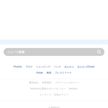
Peachy
ブログ
ショッピング
バンク
みんかぶ
みんかぶChoice
Kstyle
株探
プレスリリース
運営会社
利用規約
プライバシーポリシー
livedoorお客様サポートセンター
livedoor
コンテンツ・広告ポリシー
© livedoor