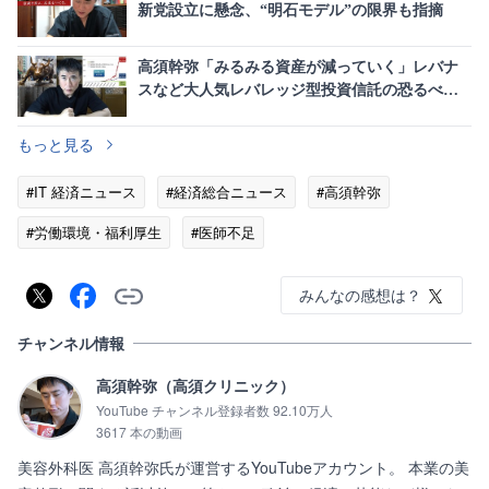
新党設立に懸念、“明石モデル”の限界も指摘
高須幹弥「みるみる資産が減っていく」レバナ
スなど大人気レバレッジ型投資信託の恐るべき
罠に警鐘
もっと見る
#IT 経済ニュース
#経済総合ニュース
#高須幹弥
#労働環境・福利厚生
#医師不足
みんなの感想は？
チャンネル情報
高須幹弥（高須クリニック）
YouTube チャンネル登録者数 92.10万人
3617 本の動画
美容外科医 高須幹弥氏が運営するYouTubeアカウント。 本業の美