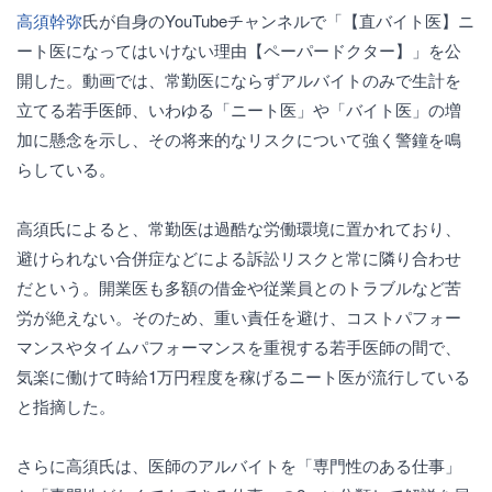
高須幹弥
氏が自身のYouTubeチャンネルで「【直バイト医】ニ
ート医になってはいけない理由【ペーパードクター】」を公
開した。動画では、常勤医にならずアルバイトのみで生計を
立てる若手医師、いわゆる「ニート医」や「バイト医」の増
加に懸念を示し、その将来的なリスクについて強く警鐘を鳴
らしている。
高須氏によると、常勤医は過酷な労働環境に置かれており、
避けられない合併症などによる訴訟リスクと常に隣り合わせ
だという。開業医も多額の借金や従業員とのトラブルなど苦
労が絶えない。そのため、重い責任を避け、コストパフォー
マンスやタイムパフォーマンスを重視する若手医師の間で、
気楽に働けて時給1万円程度を稼げるニート医が流行している
と指摘した。
さらに高須氏は、医師のアルバイトを「専門性のある仕事」