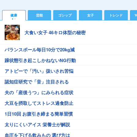
健康
芸能
ゴシップ
女子
トレンド
Y
大食い女子 46キロ体型の秘密
バランスボール毎日10分で20kg減
躁状態引き起こしかねないNG行動
アトピーで「汚い」扱いされ苦悩
認知症研究で「音」注目される
夫の「産後うつ」にみられる症状
大豆を摂取してストレス過食防止
1日10回 お腹引き締まる簡単習慣
太りにくいアイス 栄養士が解説
血圧を下げる飲みもの 選び方は