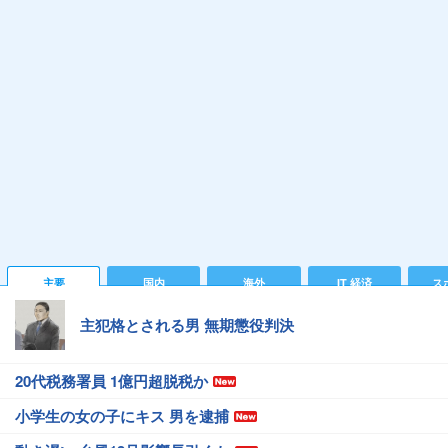
主要
国内
海外
IT 経済
ス
主犯格とされる男 無期懲役判決
20代税務署員 1億円超脱税か
小学生の女の子にキス 男を逮捕