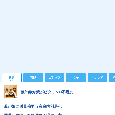
健康
芸能
ゴシップ
女子
トレンド
Y
紫外線対策がビタミンD不足に
母が娘に減量強要→家庭内別居へ