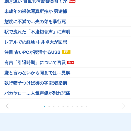
動き遅い 台風13号影響長引くか
未成年の裸体写真所持か 男逮捕
態度に不満で…夫の弟を暴行死
駅で流れた「不適切音声」に声明
レアルでの経験 中井卓大が回想
注目 古いPCが復活するUSB
有吉「引退時期」について言及
嫌と言わないから同意では…見解
執行猶予つけば御の字 記者指摘
バカヤロー…人気声優が別れ悲痛