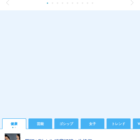
健康
芸能
ゴシップ
女子
トレンド
Y