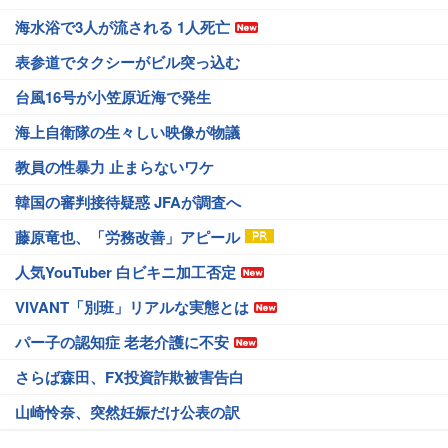
海水浴で3人が流される 1人死亡
表参道でタクシーがビル突っ込む
台風16号が小笠原近海で発生
海上自衛隊の生々しい映像が物議
教員の性暴力 止まらないワケ
韓国の審判接待疑惑 JFAが調査へ
藤原竜也、「労務改善」アピール
人気YouTuber 白ビキニ加工否定
VIVANT「別班」リアルな実態とは
パー子の認知症 老老介護に不安
さらば森田、FX投資詐欺被害告白
山崎怜奈、突然妊娠だけ公表の訳