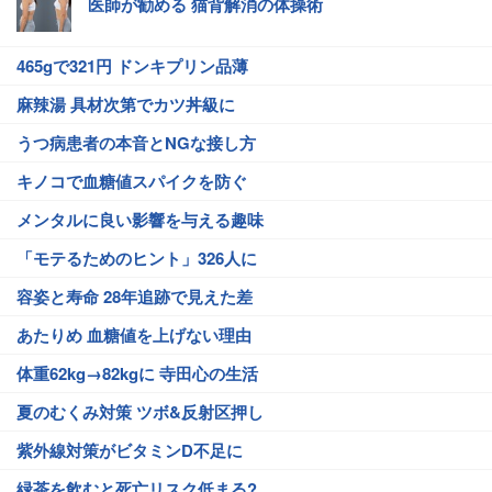
医師が勧める 猫背解消の体操術
465gで321円 ドンキプリン品薄
麻辣湯 具材次第でカツ丼級に
うつ病患者の本音とNGな接し方
キノコで血糖値スパイクを防ぐ
メンタルに良い影響を与える趣味
「モテるためのヒント」326人に
容姿と寿命 28年追跡で見えた差
あたりめ 血糖値を上げない理由
体重62kg→82kgに 寺田心の生活
夏のむくみ対策 ツボ&反射区押し
紫外線対策がビタミンD不足に
緑茶を飲むと死亡リスク低まる?