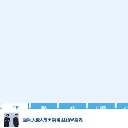
主要
国内
海外
IT 経済
ス
重岡大毅&濱田崇裕 結婚W発表