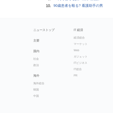
10.
90歳患者を殴る? 看護助手の男
ニューストップ
IT 経済
経済総合
主要
マーケット
Web
国内
ガジェット
社会
ITビジネス
政治
IT総合
海外
PR
海外総合
韓国
中国