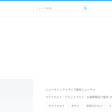
ニューストップ
ライフ総合ニュース
>
>
マクドナルド「グランドフライ」を期間限定で販売 
マクドナルド
ポテト
注目のグルメ
ト