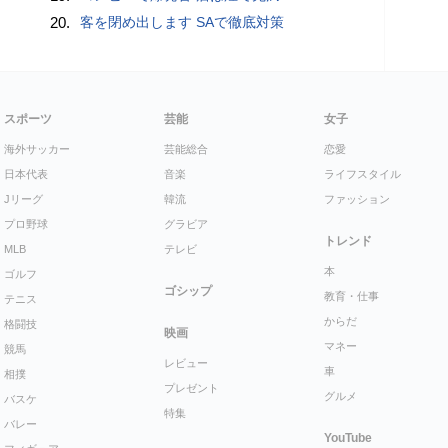
20.
客を閉め出します SAで徹底対策
スポーツ
芸能
女子
海外サッカー
芸能総合
恋愛
日本代表
音楽
ライフスタイル
Jリーグ
韓流
ファッション
プロ野球
グラビア
トレンド
MLB
テレビ
本
ゴルフ
ゴシップ
教育・仕事
テニス
からだ
格闘技
映画
マネー
競馬
レビュー
車
相撲
プレゼント
グルメ
バスケ
特集
バレー
YouTube