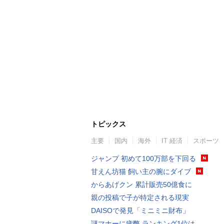
トピックス
主要
国内
海外
IT 経済
スポーツ
ジャンプ 初めて100万部を下回る
甘えん坊猫 飼い主の腕にダイブ
からあげクン 累計販売50億食に
親の投稿で子が特定される現実
DAISOで発見「ミニミニ財布」
謎マナーに疲弊 ランキング1位は