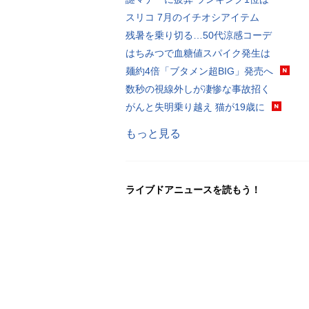
スリコ 7月のイチオシアイテム
残暑を乗り切る…50代涼感コーデ
はちみつで血糖値スパイク発生は
麺約4倍「ブタメン超BIG」発売へ
数秒の視線外しが凄惨な事故招く
がんと失明乗り越え 猫が19歳に
もっと見る
ライブドアニュースを読もう！