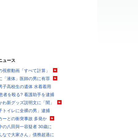
ニュース
の視察動画「すべて計算」
に「液体」医師の男に有罪
男子高校生の遺体 水着着用
歳患者を殴る? 看護助手を逮捕
かわ新グッズ説明文に「闇」
子トイレに全裸の男」逮捕
カーとの衝突事故 多発か
中の八田與一容疑者 30歳に
んなで大家さん」債務超過に