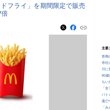
ンドフライ」を期間限定で販売
7倍
主要
首相
寺社
川に
90
ちい
「女
パト
逃亡
「み