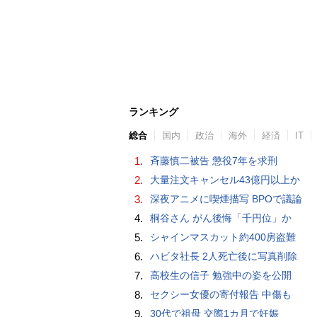
ランキング
総合
国内
政治
海外
経済
IT
1.
斉藤慎二被告 懲役7年を求刑
2.
大量注文キャンセル43億円以上か
3.
深夜アニメに喫煙描写 BPOで議論
4.
桐谷さん がん後悔「千円位」か
5.
シャインマスカット約400房盗難
6.
ハビタ社長 2人死亡後に写真削除
7.
高校生の信子 勉強中の姿を公開
8.
セクシー女優の寄付報告 中傷も
9.
30代で祖母 交際1カ月で妊娠