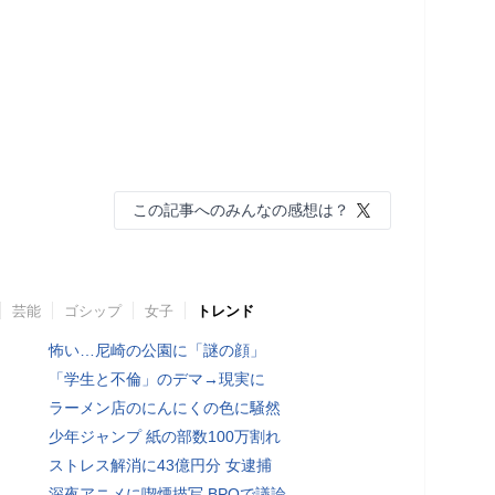
この記事へのみんなの感想は？
芸能
ゴシップ
女子
トレンド
怖い…尼崎の公園に「謎の顔」
「学生と不倫」のデマ→現実に
ラーメン店のにんにくの色に騒然
少年ジャンプ 紙の部数100万割れ
ストレス解消に43億円分 女逮捕
深夜アニメに喫煙描写 BPOで議論