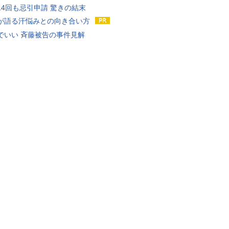
14回も忌引申請 驚きの結末
が語る汗悩みとの向き合い方
でいい 斉藤被告の事件見解