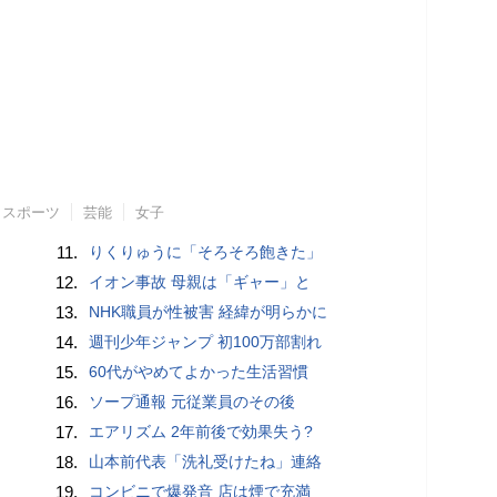
スポーツ
芸能
女子
11.
りくりゅうに「そろそろ飽きた」
12.
イオン事故 母親は「ギャー」と
13.
NHK職員が性被害 経緯が明らかに
14.
週刊少年ジャンプ 初100万部割れ
15.
60代がやめてよかった生活習慣
16.
ソープ通報 元従業員のその後
17.
エアリズム 2年前後で効果失う?
18.
山本前代表「洗礼受けたね」連絡
19.
コンビニで爆発音 店は煙で充満