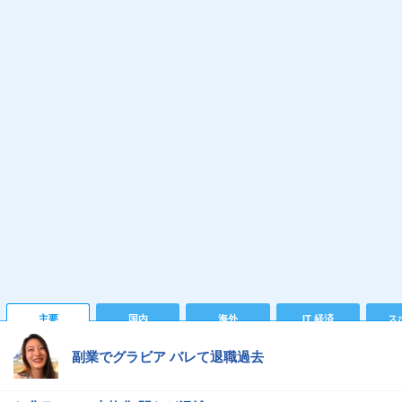
主要
国内
海外
IT 経済
ス
副業でグラビア バレて退職過去