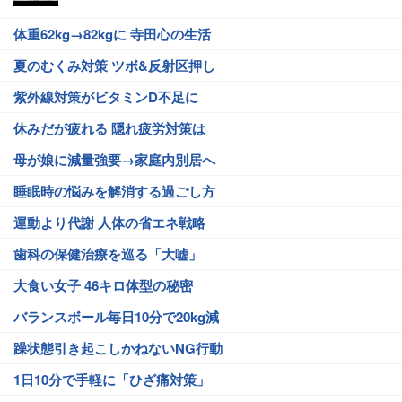
体重62kg→82kgに 寺田心の生活
夏のむくみ対策 ツボ&反射区押し
紫外線対策がビタミンD不足に
休みだが疲れる 隠れ疲労対策は
母が娘に減量強要→家庭内別居へ
睡眠時の悩みを解消する過ごし方
運動より代謝 人体の省エネ戦略
歯科の保健治療を巡る「大嘘」
大食い女子 46キロ体型の秘密
バランスボール毎日10分で20kg減
躁状態引き起こしかねないNG行動
1日10分で手軽に「ひざ痛対策」