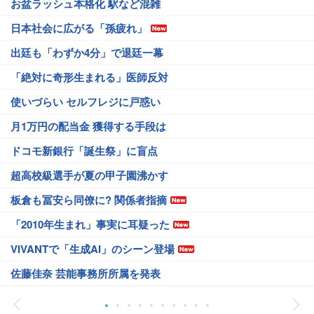
お盆ラッシュ本格化 駅など混雑
日本社会に広がる「孫疲れ」
出廷も「わずか4分」で退廷一幕
「絶対に奇形生まれる」医師反対
使いづらい セルフレジに戸惑い
月1万円の配当金 獲得する手段は
ドコモ新銀行「誕生祭」に盲点
超高校級選手が夏の甲子園沸かす
板倉も冨安ら同僚に? 関係者指摘
「2010年生まれ」事実に耳疑った
VIVANTで「生成AI」のシーン登場
佐藤佳奈 芸能事務所所属を発表