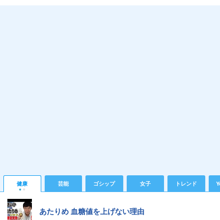
健康
芸能
ゴシップ
女子
トレンド
Y
あたりめ 血糖値を上げない理由