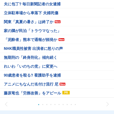
夫に包丁? 毎日新聞記者の女逮捕
立体駐車場から車落下 夫婦死傷
関東「真夏の暑さ」は終了か
家の隣が民泊「トラウマなった」
「泥酔者」熊本で通報が頻発か
NHK職員性被害 出演者に怒りの声
無期刑の「終身刑化」傾向続く
れいわ「いのちの党」に変更へ
90歳患者を殴る? 看護助手を逮捕
アニメにちなんだ名付け流行 尼
藤原竜也「労務改善」をアピール