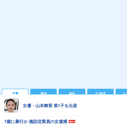
主要
国内
海外
IT 経済
ス
女優・山本舞香 第1子を出産
7歳に暴行か 施設従業員の女逮捕