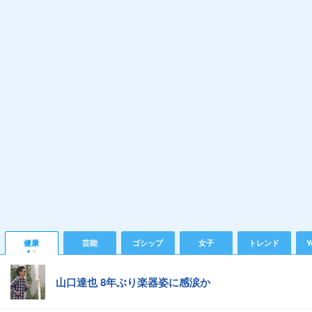
健康
芸能
ゴシップ
女子
トレンド
Y
山口達也 8年ぶり楽器姿に感涙か