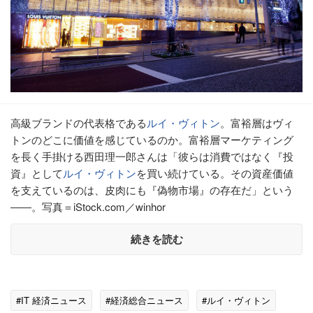
高級ブランドの代表格である
ルイ・ヴィトン
。富裕層はヴィ
トンのどこに価値を感じているのか。富裕層マーケティング
を長く手掛ける西田理一郎さんは「彼らは消費ではなく『投
資』として
ルイ・ヴィトン
を買い続けている。その資産価値
を支えているのは、皮肉にも『偽物市場』の存在だ」という
――。写真＝iStock.com／winhor
続きを読む
#IT 経済ニュース
#経済総合ニュース
#ルイ・ヴィトン