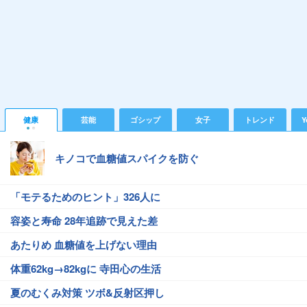
健康
芸能
ゴシップ
女子
トレンド
Y
キノコで血糖値スパイクを防ぐ
「モテるためのヒント」326人に
容姿と寿命 28年追跡で見えた差
あたりめ 血糖値を上げない理由
体重62kg→82kgに 寺田心の生活
夏のむくみ対策 ツボ&反射区押し