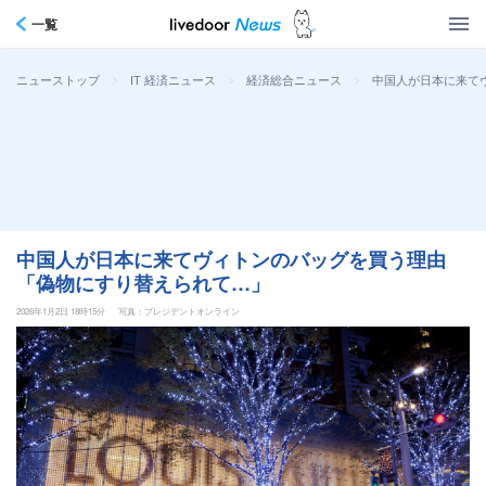
一覧
>
>
>
中国人が日本に来て
ニューストップ
IT 経済ニュース
経済総合ニュース
中国人が日本に来てヴィトンのバッグを買う理由
「偽物にすり替えられて…」
2026年1月2日 18時15分
写真：プレジデントオンライン