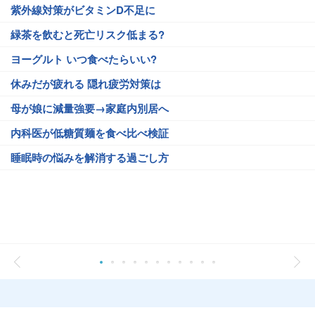
紫外線対策がビタミンD不足に
緑茶を飲むと死亡リスク低まる?
ヨーグルト いつ食べたらいい?
休みだが疲れる 隠れ疲労対策は
母が娘に減量強要→家庭内別居へ
内科医が低糖質麺を食べ比べ検証
睡眠時の悩みを解消する過ごし方