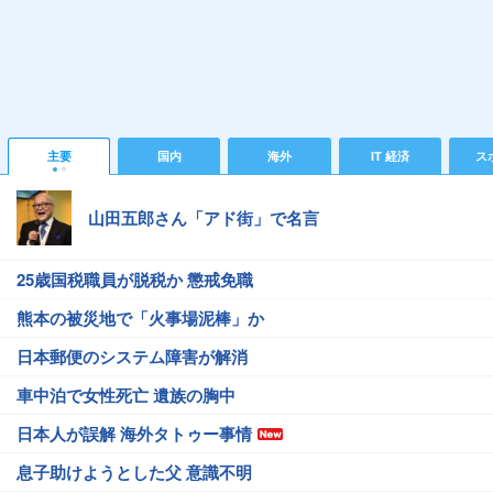
主要
国内
海外
IT 経済
ス
山田五郎さん「アド街」で名言
25歳国税職員が脱税か 懲戒免職
熊本の被災地で「火事場泥棒」か
日本郵便のシステム障害が解消
車中泊で女性死亡 遺族の胸中
日本人が誤解 海外タトゥー事情
息子助けようとした父 意識不明