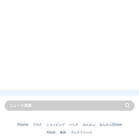
Peachy
ブログ
ショッピング
バンク
みんかぶ
みんかぶChoice
Kstyle
株探
プレスリリース