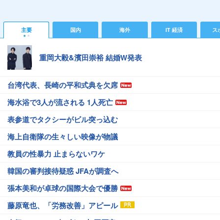
主要
国内
海外
IT 経済
ス
重岡大毅&濱田崇裕 結婚W発表
台湾代表、長崎の平和式典を欠席
海水浴で3人が流される 1人死亡
表参道でタクシーがビル突っ込む
海上自衛隊の生々しい映像が物議
教員の性暴力 止まらないワケ
韓国の審判接待疑惑 JFAが調査へ
張本美和が卓球の国際大会で優勝
藤原竜也、「労務改善」アピール