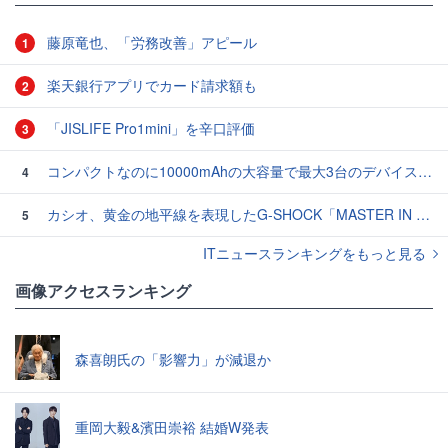
藤原竜也、「労務改善」アピール
1
楽天銀行アプリでカード請求額も
2
「JISLIFE Pro1mini」を辛口評価
3
コンパクトなのに10000mAhの大容量で最大3台のデバイスを同時充電できる半固体モバイルバッテリー「SMARTCOBY Pro SLIM SS」レビュー
4
カシオ、黄金の地平線を表現したG-SHOCK「MASTER IN HORIZON GOLD」3モデル
5
ITニュースランキングをもっと見る
画像アクセスランキング
森喜朗氏の「影響力」が減退か
重岡大毅&濱田崇裕 結婚W発表