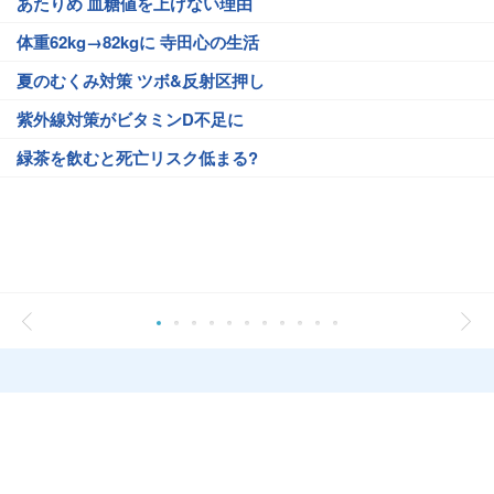
あたりめ 血糖値を上げない理由
体重62kg→82kgに 寺田心の生活
夏のむくみ対策 ツボ&反射区押し
紫外線対策がビタミンD不足に
緑茶を飲むと死亡リスク低まる?