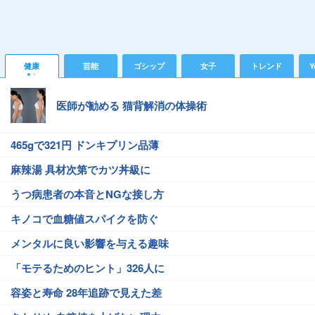
健康
芸能
ゴシップ
女子
トレンド
Y
医師が勧める 猫背解消の体操術
465gで321円 ドンキプリン品薄
麻辣湯 具材次第でカツ丼級に
うつ病患者の本音とNGな接し方
キノコで血糖値スパイクを防ぐ
メンタルに良い影響を与える趣味
「モテるためのヒント」326人に
容姿と寿命 28年追跡で見えた差