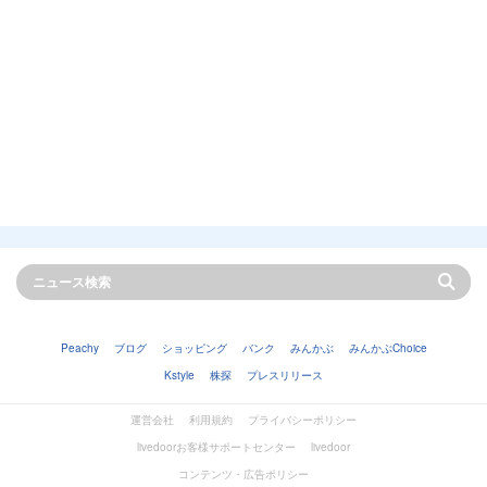
Peachy
ブログ
ショッピング
バンク
みんかぶ
みんかぶChoice
Kstyle
株探
プレスリリース
運営会社
利用規約
プライバシーポリシー
livedoorお客様サポートセンター
livedoor
コンテンツ・広告ポリシー