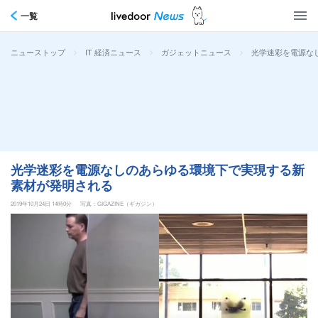
一覧
>
>
>
光学迷彩を電源な
ニューストップ
IT 経済ニュース
ガジェットニュース
光学迷彩を電源なしのあらゆる環境下で実現する新
素材が発明される
2019年10月24日 14時0分
写真：GIGAZINE（ギガジン）