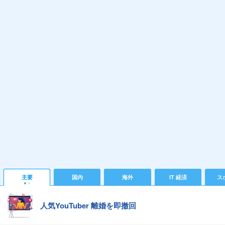
主要
国内
海外
IT 経済
ス
人気YouTuber 離婚を即撤回