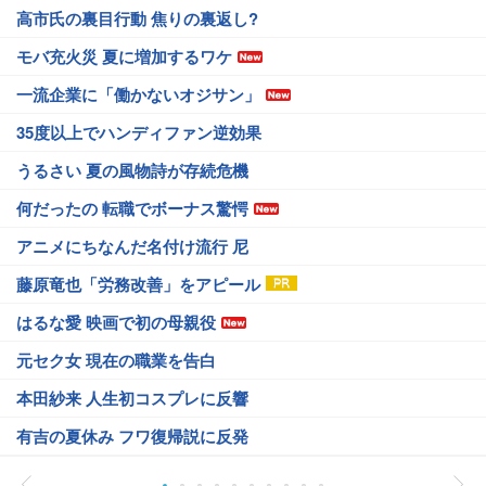
高市氏の裏目行動 焦りの裏返し?
モバ充火災 夏に増加するワケ
一流企業に「働かないオジサン」
35度以上でハンディファン逆効果
うるさい 夏の風物詩が存続危機
何だったの 転職でボーナス驚愕
アニメにちなんだ名付け流行 尼
藤原竜也「労務改善」をアピール
はるな愛 映画で初の母親役
元セク女 現在の職業を告白
本田紗来 人生初コスプレに反響
有吉の夏休み フワ復帰説に反発