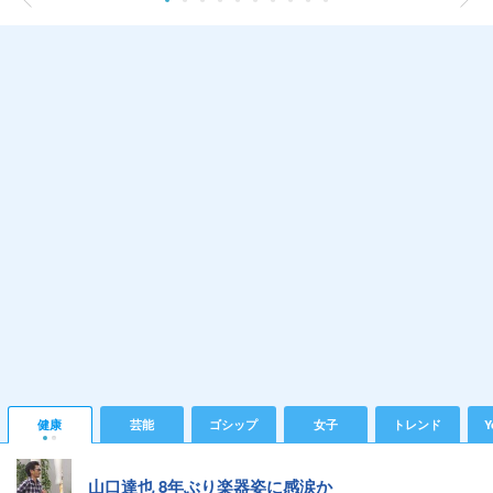
健康
芸能
ゴシップ
女子
トレンド
Y
山口達也 8年ぶり楽器姿に感涙か