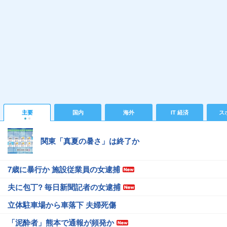
主要
国内
海外
IT 経済
ス
関東「真夏の暑さ」は終了か
7歳に暴行か 施設従業員の女逮捕
夫に包丁? 毎日新聞記者の女逮捕
立体駐車場から車落下 夫婦死傷
「泥酔者」熊本で通報が頻発か