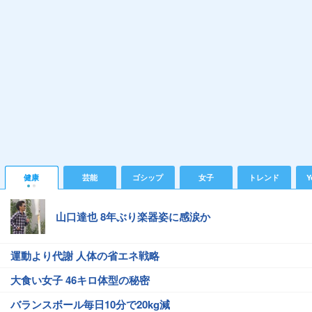
健康
芸能
ゴシップ
女子
トレンド
Y
山口達也 8年ぶり楽器姿に感涙か
運動より代謝 人体の省エネ戦略
大食い女子 46キロ体型の秘密
バランスボール毎日10分で20kg減