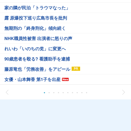
家の隣が民泊「トラウマなった」
露 原爆投下巡り広島市長を批判
無期刑の「終身刑化」傾向続く
NHK職員性被害 出演者に怒りの声
れいわ「いのちの党」に変更へ
90歳患者を殴る? 看護助手を逮捕
藤原竜也「労務改善」をアピール
女優・山本舞香 第1子を出産